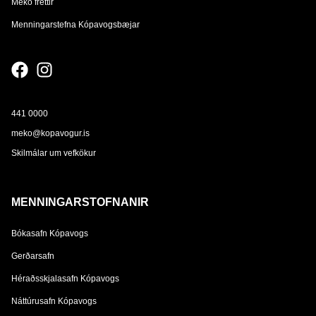
Mekó fréttir
Menningarstefna Kópavogsbæjar
441 0000
meko@kopavogur.is
Skilmálar um vefkökur
MENNINGARSTOFNANIR
Bókasafn Kópavogs
Gerðarsafn
Héraðsskjalasafn Kópavogs
Náttúrusafn Kópavogs