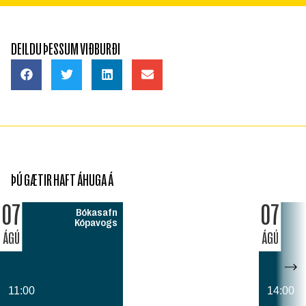
DEILDU ÞESSUM VIÐBURÐI
ÞÚ GÆTIR HAFT ÁHUGA Á
07
07
Bókasafn
Kópavogs
ÁGÚ
ÁGÚ
11:00
14:00