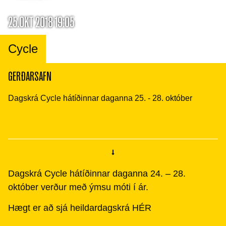
25.OKT 2018 19:05
Cycle
GERÐARSAFN
Dagskrá Cycle hátíðinnar daganna 25. - 28. október
Dagskrá Cycle hátíðinnar daganna 24. – 28.
október verður með ýmsu móti í ár.
Hægt er að sjá heildardagskrá HÉR