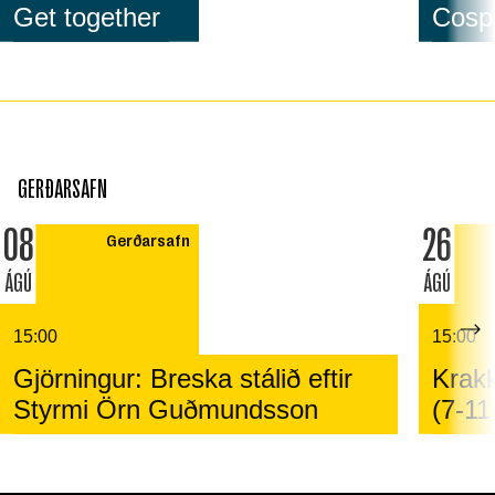
Get together
Cospl
GERÐARSAFN
08
26
Gerðarsafn
ÁGÚ
ÁGÚ
15:00
15:00
Gjörningur: Breska stálið eftir
Krakk
Styrmi Örn Guðmundsson
(7-11