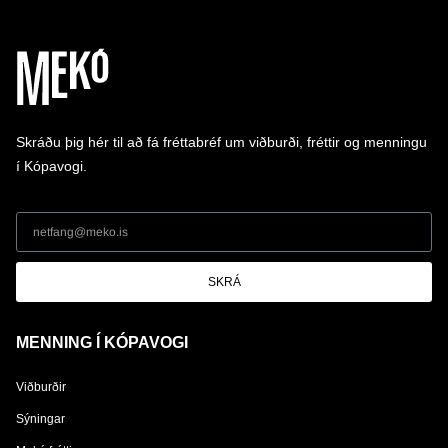
Skráðu þig hér til að fá fréttabréf um viðburði, fréttir og menningu
í Kópavogi.
SKRÁ
MENNING Í KÓPAVOGI
Viðburðir
Sýningar