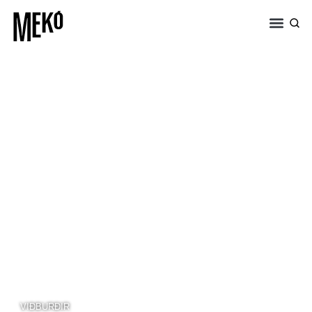
VIÐBURÐIR