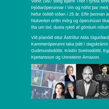
Vorið 1997 steig Bjarni Thor í fyrsta sinn
Þjóðaróperunnar í Vín og hófst þar með f
hefur óslitið síðan í 25 ár. Eftir þennan 
hlutverkin orðin mörg og óperuhúsin líka 
líta um öxl; dusta rykið af gömlum nótum
Við píanóið situr Ástríður Alda Sigurðardó
Kammeróperunni taka þátt í dagskránni e
Guðmundsdóttir, Kristín Sveinsdóttir, E
Kjartansson og Unnsteinn Árnason.