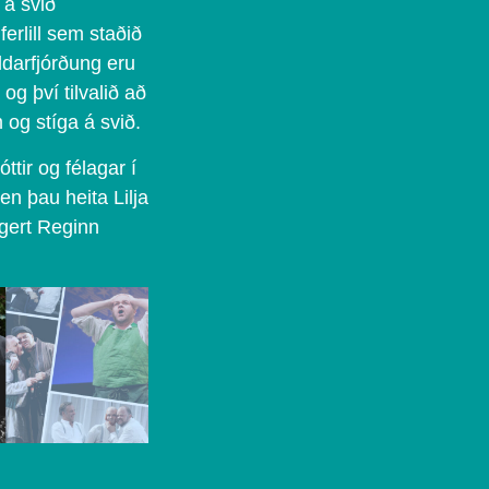
 á svið
erlill sem staðið
aldarfjórðung eru
og því tilvalið að
 og stíga á svið.
ttir og félagar í
n þau heita Lilja
ggert Reginn