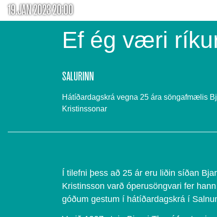
19.JAN 2023 20:00
Ef ég væri ríku
SALURINN
Hátíðardagskrá vegna 25 ára söngafmælis B
Kristinssonar
Í tilefni þess að 25 ár eru liðin síðan Bja
Kristinsson varð óperusöngvari fer hann 
góðum gestum í hátíðardagskrá í Salnu