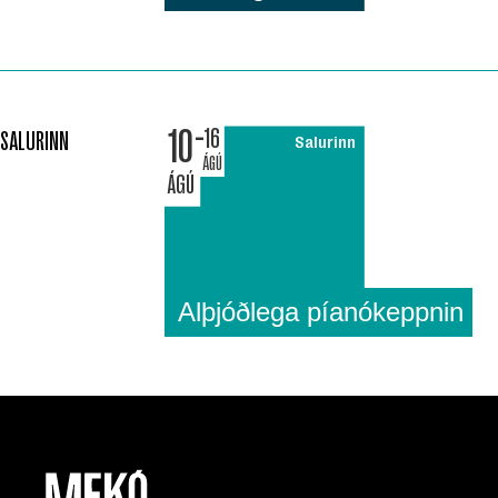
10
16
SALURINN
Salurinn
ÁGÚ
ÁGÚ
Alþjóðlega píanókeppnin