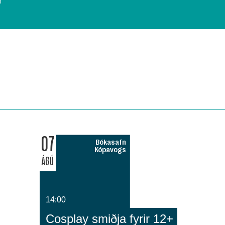
n
07
Bókasafn
Kópavogs
ÁGÚ
14:00
Cosplay smiðja fyrir 12+