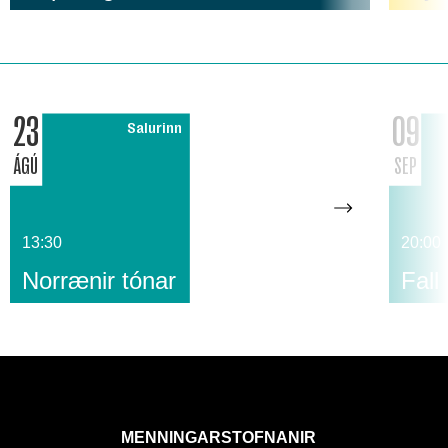
23
09
Salurinn
ÁGÚ
SEP
13:30
20:00
Norrænir tónar
Fall
MENNINGARSTOFNANIR