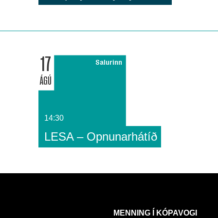
17
Salurinn
ÁGÚ
14:30
LESA – Opnunarhátíð
MENNING Í KÓPAVOGI