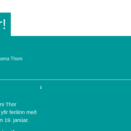
r!
jarna Thors
rni Thor
yfir ferilinn með
m 19. janúar.