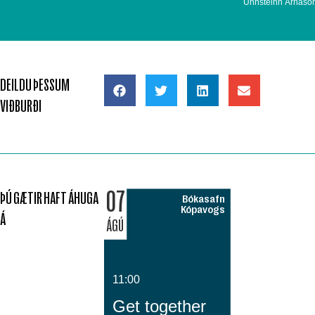
Unnsteinn Árnaso
DEILDU ÞESSUM
VIÐBURÐI
07
ÞÚ GÆTIR HAFT ÁHUGA
Bókasafn
Kópavogs
Á
ÁGÚ
11:00
Get together