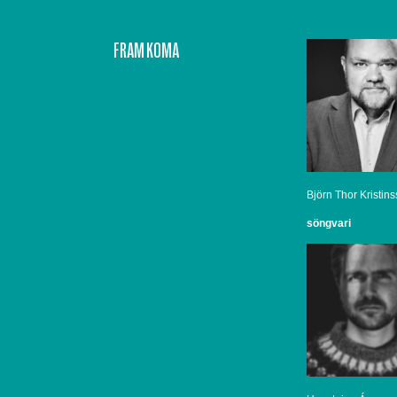
FRAM KOMA
Björn Thor Kristin
söngvari