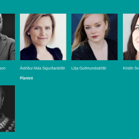
sson
Ástríður Alda Sigurðardóttir
Lilja Guðmundsdóttir
Kristín Sv
Píanisti