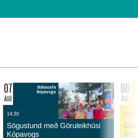
07
08
Bókasafn
Kópavogs
ÁGÚ
ÁGÚ
14:30
15:00
Sögustund með Göruleikhúsi
Gjör
Kópavogs
Sty