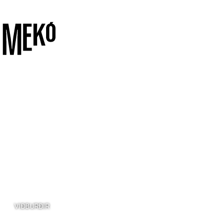
VIÐBURÐIR