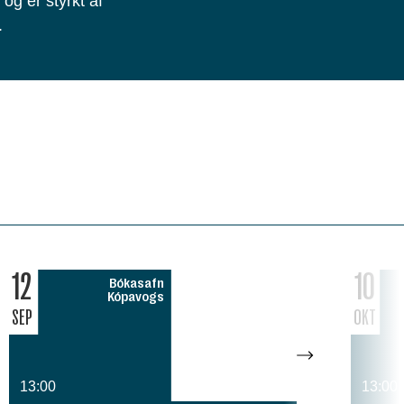
og er styrkt af
.
12
10
Bókasafn
Kópavogs
SEP
OKT
13:00
13:00