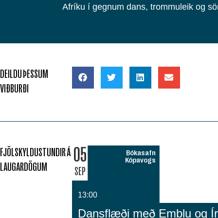
Afríku í gegnum dans, trommuleik og s
DEILDU ÞESSUM
VIÐBURÐI
05
FJÖLSKYLDUSTUNDIR Á
Bókasafn
Kópavogs
LAUGARDÖGUM
SEP
13:00
Dansflæði með Emblu og Íri