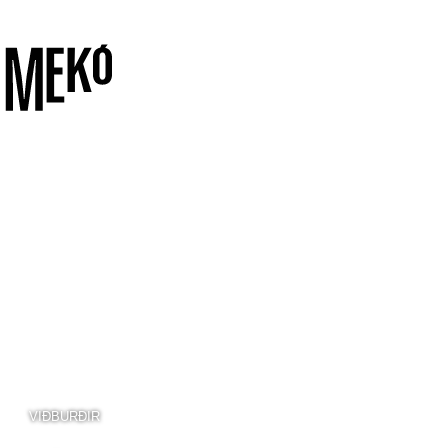
VIÐBURÐIR