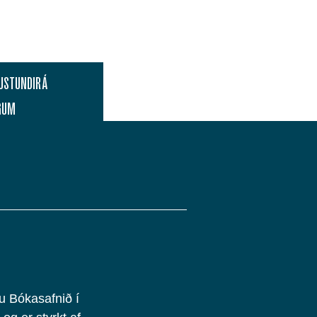
USTUNDIR Á
GUM
nu Bókasafnið í