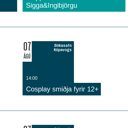
Sigga&Ingibjörgu
07
Bókasafn
Kópavogs
ÁGÚ
14:00
Cosplay smiðja fyrir 12+