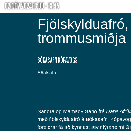
02.NÓV 2024 13:00 - 13:45
Fjölskylduafró,
trommusmiðja
BÓKASAFN KÓPAVOGS
Aðalsafn
Sandra og Mamady Sano frá
Dans Afrík
með fjölskylduafró á Bókasafni Kópavog
foreldrar fá að kynnast ævintýraheimi G