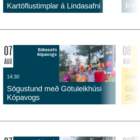
Kartöflustimplar á Lindasafni
ÞYKJ
07
08
Bókasafn
Kópavogs
ÁGÚ
ÁGÚ
14:30
15:00
Sögustund með Götuleikhúsi
Gjör
Kópavogs
Sty