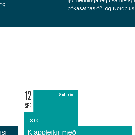
fjölmenningarlegu samfélagi 
öng
bókasafnasjóði og Nordplus
12
Salurinn
SEP
13:00
si
Klappleikir með