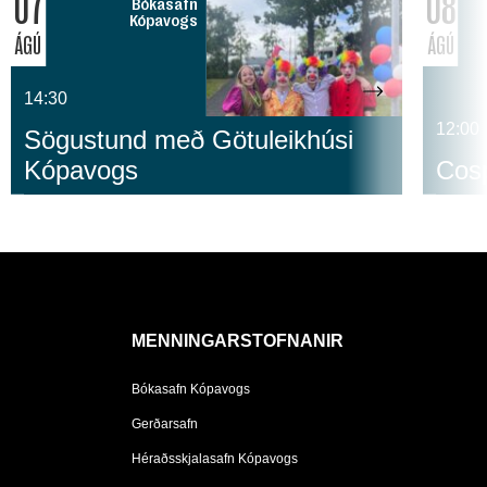
07
08
Bókasafn
Kópavogs
ÁGÚ
ÁGÚ
14:30
12:00
Sögustund með Götuleikhúsi
Kópavogs
Cosp
MENNINGARSTOFNANIR
Bókasafn Kópavogs
Gerðarsafn
Héraðsskjalasafn Kópavogs