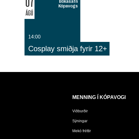
07
Bókasafn
Kópavogs
ÁGÚ
14:00
Cosplay smiðja fyrir 12+
MENNING Í KÓPAVOGI
Viðburðir
Sýningar
Mekó fréttir