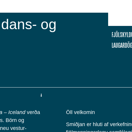
 dans- og
FJÖLSKYLD
LAUGARDÖ
a – Iceland
verða
Öll velkomin
s. Börn og
Smiðjan er hluti af verkefni
íneu vestur-