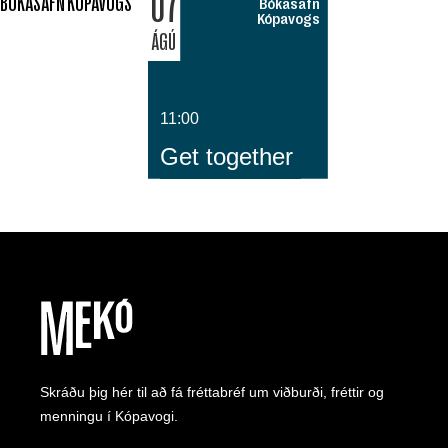
07
BÓKASAFN KÓPAVOGS
Bókasafn
Kópavogs
ÁGÚ
11:00
Get together
Skráðu þig hér til að fá fréttabréf um viðburði, fréttir og
menningu í Kópavogi.