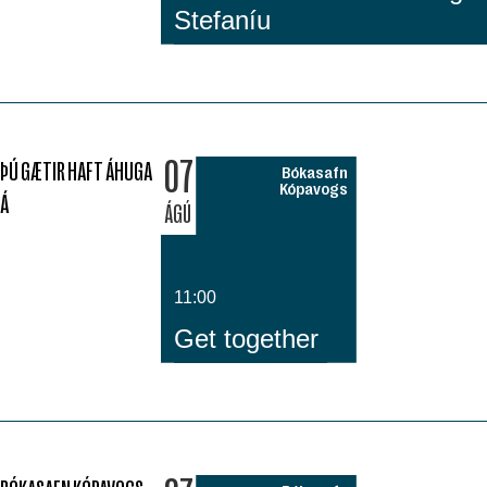
Stefaníu
07
ÞÚ GÆTIR HAFT ÁHUGA
Bókasafn
Kópavogs
Á
ÁGÚ
11:00
Get together