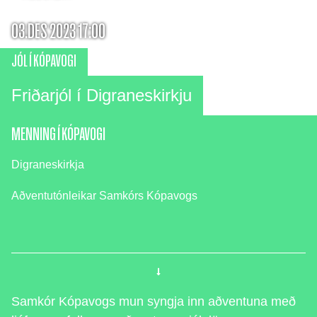
03.DES 2023 17:00
JÓL Í KÓPAVOGI
Friðarjól í Digraneskirkju
MENNING Í KÓPAVOGI
Digraneskirkja
Aðventutónleikar Samkórs Kópavogs
Samkór Kópavogs mun syngja inn aðventuna með