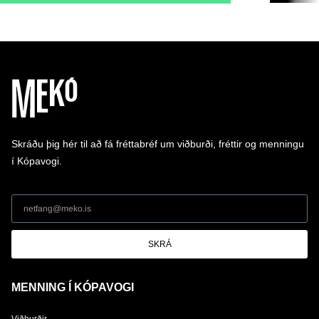
Skráðu þig hér til að fá fréttabréf um viðburði, fréttir og menningu
í Kópavogi.
SKRÁ
MENNING Í KÓPAVOGI
Viðburðir