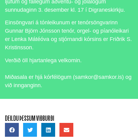
ljúfum og fallegum aðventu- og jólalögum
sunnudaginn 3. desember kl. 17 í Digraneskirkju.
Einsöngvari á tónleikunum er tenórsöngvarinn
Gunnar Björn Jónsson tenór, orgel- og píanóleikari
er Lenka Mátéóva og stjórnandi kórsins er Friðrik S.
Kristinsson.
Verðið öll hjartanlega velkomin.
Miðasala er hjá kórfélögum (samkor@samkor.is) og
við innganginn.
DEILDU ÞESSUM VIÐBURÐI