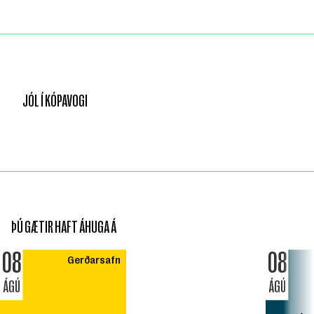
JÓL Í KÓPAVOGI
ÞÚ GÆTIR HAFT ÁHUGA Á
08
08
Gerðarsafn
ÁGÚ
ÁGÚ