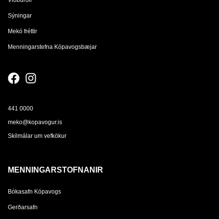
Sýningar
Mekó fréttir
Menningarstefna Kópavogsbæjar
441 0000
meko@kopavogur.is
Skilmálar um vefkökur
MENNINGARSTOFNANIR
Bókasafn Kópavogs
Gerðarsafn