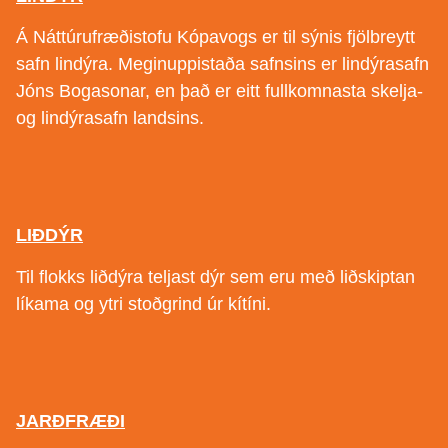
Á Náttúrufræðistofu Kópavogs er til sýnis fjölbreytt
safn lindýra. Meginuppistaða safnsins er lindýrasafn
Jóns Bogasonar, en það er eitt fullkomnasta skelja-
og lindýrasafn landsins.
LIÐDÝR
Til flokks liðdýra teljast dýr sem eru með liðskiptan
líkama og ytri stoðgrind úr kítíni.
JARÐFRÆÐI