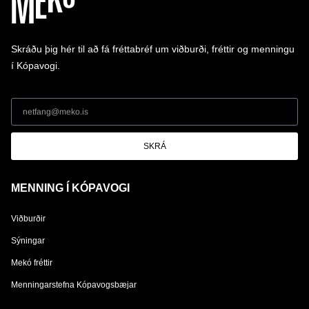
Skráðu þig hér til að fá fréttabréf um viðburði, fréttir og menningu
í Kópavogi.
SKRÁ
MENNING Í KÓPAVOGI
Viðburðir
Sýningar
Mekó fréttir
Menningarstefna Kópavogsbæjar