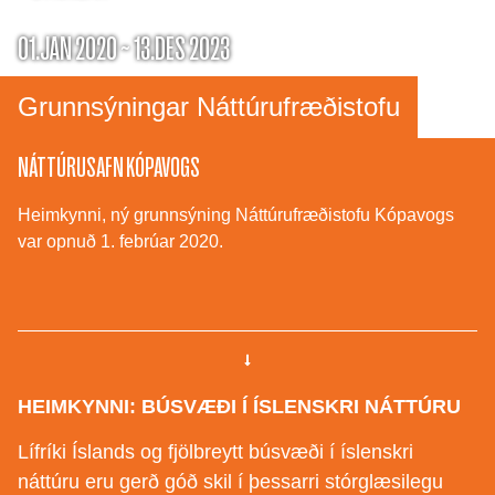
01.JAN 2020 ~ 13.DES 2023
Grunnsýningar Náttúrufræðistofu
NÁTTÚRUSAFN KÓPAVOGS
Heimkynni, ný grunnsýning Náttúrufræðistofu Kópavogs
var opnuð 1. febrúar 2020.
HEIMKYNNI: BÚSVÆÐI Í ÍSLENSKRI NÁTTÚRU
Lífríki Íslands og fjölbreytt búsvæði í íslenskri
náttúru eru gerð góð skil í þessarri stórglæsilegu