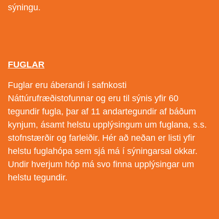
sýningu.
FUGLAR
Fuglar eru áberandi í safnkosti
Náttúrufræðistofunnar og eru til sýnis yfir 60
tegundir fugla, þar af 11 andartegundir af báðum
kynjum, ásamt helstu upplýsingum um fuglana, s.s.
stofnstærðir og farleiðir. Hér að neðan er listi yfir
helstu fuglahópa sem sjá má í sýningarsal okkar.
Undir hverjum hóp má svo finna upplýsingar um
helstu tegundir.