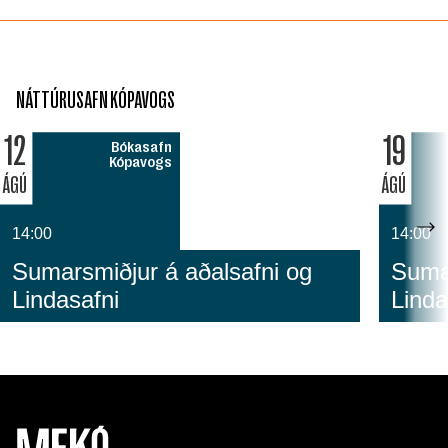
NÁTTÚRUSAFN KÓPAVOGS
12
19
Bókasafn
Kópavogs
ÁGÚ
ÁGÚ
14:00
14:00
Sumarsmiðjur á aðalsafni og
Sumar
Lindasafni
Linda