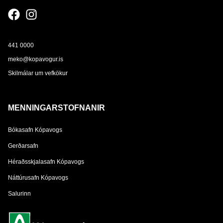
441 0000
meko@kopavogur.is
Skilmálar um vefkökur
MENNINGARSTOFNANIR
Bókasafn Kópavogs
Gerðarsafn
Héraðsskjalasafn Kópavogs
Náttúrusafn Kópavogs
Salurinn