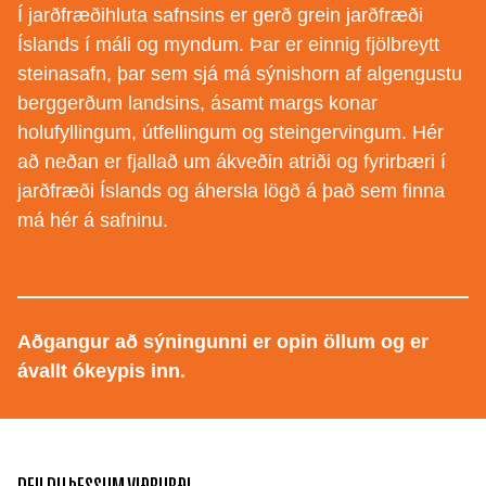
Í jarðfræðihluta safnsins er gerð grein jarðfræði
Íslands í máli og myndum. Þar er einnig fjölbreytt
steinasafn, þar sem sjá má sýnishorn af algengustu
berggerðum landsins, ásamt margs konar
holufyllingum, útfellingum og steingervingum. Hér
að neðan er fjallað um ákveðin atriði og fyrirbæri í
jarðfræði Íslands og áhersla lögð á það sem finna
má hér á safninu.
Aðgangur að sýningunni er opin öllum og er
ávallt ókeypis inn.