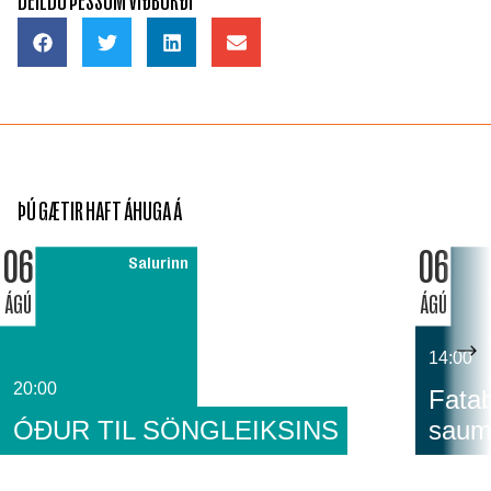
DEILDU ÞESSUM VIÐBURÐI
ÞÚ GÆTIR HAFT ÁHUGA Á
06
06
Salurinn
ÁGÚ
ÁGÚ
14:00
20:00
Fatab
ÓÐUR TIL SÖNGLEIKSINS
saum