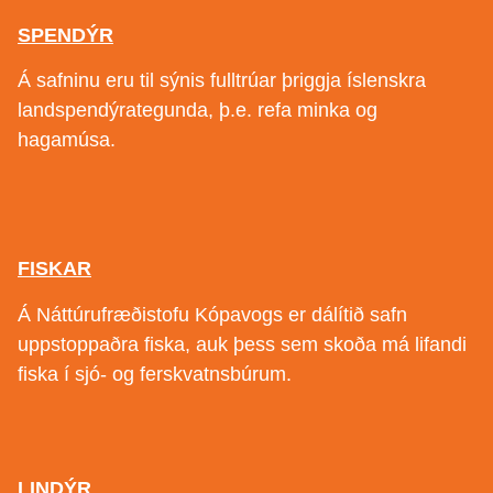
SPENDÝR
Á safninu eru til sýnis fulltrúar þriggja íslenskra
landspendýrategunda, þ.e. refa minka og
hagamúsa.
FISKAR
Á Náttúrufræðistofu Kópavogs er dálítið safn
uppstoppaðra fiska, auk þess sem skoða má lifandi
fiska í sjó- og ferskvatnsbúrum.
LINDÝR