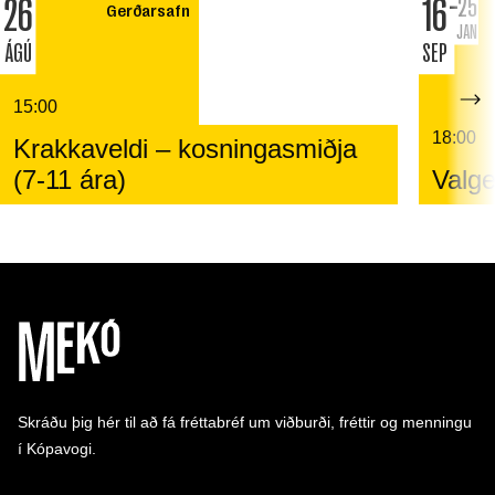
26
16
25
Gerðarsafn
JAN
ÁGÚ
SEP
15:00
18:00
Krakkaveldi – kosningasmiðja
(7-11 ára)
Valge
Skráðu þig hér til að fá fréttabréf um viðburði, fréttir og menningu
í Kópavogi.