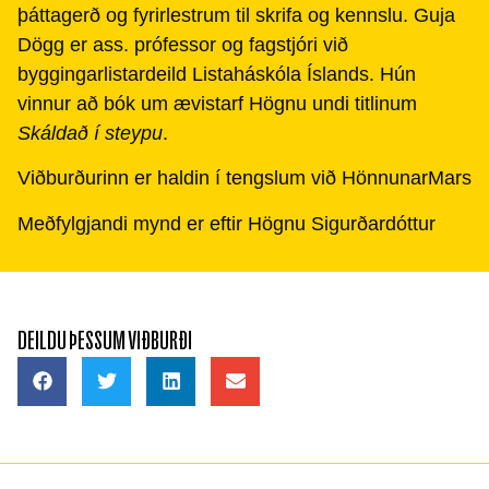
þáttagerð og fyrirlestrum til skrifa og kennslu. Guja
Dögg er ass. prófessor og fagstjóri við
byggingarlistardeild Listaháskóla Íslands. Hún
vinnur að bók um ævistarf Högnu undi titlinum
Skáldað í steypu
.
Viðburðurinn er haldin í tengslum við HönnunarMars
Meðfylgjandi mynd er eftir Högnu Sigurðardóttur
DEILDU ÞESSUM VIÐBURÐI