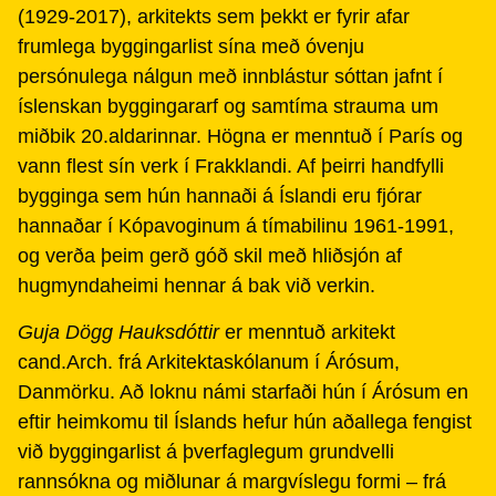
(1929-2017), arkitekts sem þekkt er fyrir afar
frumlega byggingarlist sína með óvenju
persónulega nálgun með innblástur sóttan jafnt í
íslenskan byggingararf og samtíma strauma um
miðbik 20.aldarinnar. Högna er menntuð í París og
vann flest sín verk í Frakklandi. Af þeirri handfylli
bygginga sem hún hannaði á Íslandi eru fjórar
hannaðar í Kópavoginum á tímabilinu 1961-1991,
og verða þeim gerð góð skil með hliðsjón af
hugmyndaheimi hennar á bak við verkin.
Guja Dögg Hauksdóttir
er menntuð arkitekt
cand.Arch. frá Arkitektaskólanum í Árósum,
Danmörku. Að loknu námi starfaði hún í Árósum en
eftir heimkomu til Íslands hefur hún aðallega fengist
við byggingarlist á þverfaglegum grundvelli
rannsókna og miðlunar á margvíslegu formi – frá