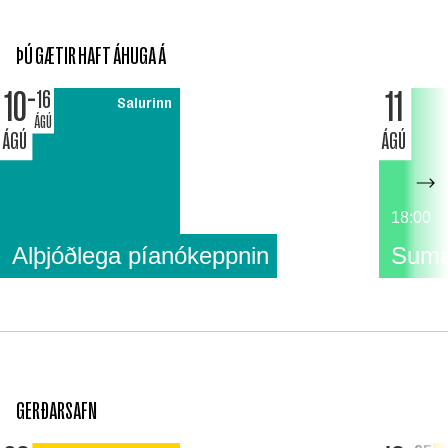
ÞÚ GÆTIR HAFT ÁHUGA Á
10
11
16
Salurinn
ÁGÚ
ÁGÚ
ÁGÚ
18:00
Alþjóðlega píanókeppnin
Suma
GERÐARSAFN