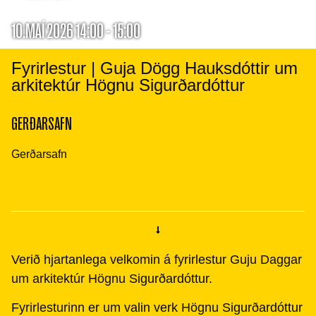
10.MAÍ 2026 14:00 - 15:00
Fyrirlestur | Guja Dögg Hauksdóttir um
arkitektúr Högnu Sigurðardóttur
GERÐARSAFN
Gerðarsafn
Verið hjartanlega velkomin á fyrirlestur Guju Daggar
um arkitektúr Högnu Sigurðardóttur.
Fyrirlesturinn er um valin verk Högnu Sigurðardóttur