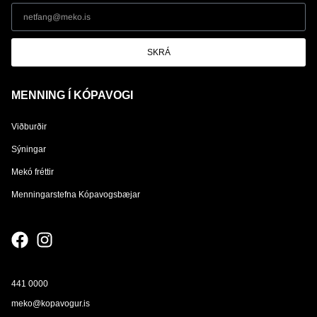
SKRÁ
MENNING Í KÓPAVOGI
Viðburðir
Sýningar
Mekó fréttir
Menningarstefna Kópavogsbæjar
441 0000
meko@kopavogur.is