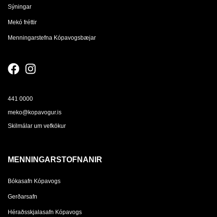
Sýningar
Mekó fréttir
Menningarstefna Kópavogsbæjar
441 0000
meko@kopavogur.is
Skilmálar um vefkökur
MENNINGARSTOFNANIR
Bókasafn Kópavogs
Gerðarsafn
Héraðsskjalasafn Kópavogs