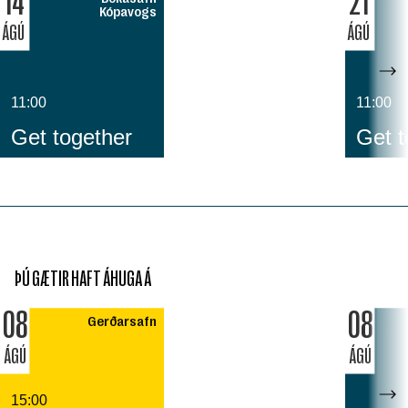
14
21
Kópavogs
ÁGÚ
ÁGÚ
11:00
11:00
Get together
Get t
ÞÚ GÆTIR HAFT ÁHUGA Á
08
08
Gerðarsafn
ÁGÚ
ÁGÚ
15:00