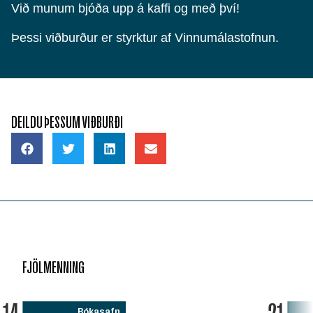
Við munum bjóða upp á kaffi og með því!
Þessi viðburður er styrktur af Vinnumálastofnun.
DEILDU ÞESSUM VIÐBURÐI
FJÖLMENNING
Bókasafn