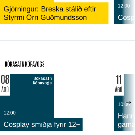
12:00
Gjörningur: Breska stálið eftir
Styrmi Örn Guðmundsson
Cospl
BÓKASAFN KÓPAVOGS
08
11
Bókasafn
Kópavogs
ÁGÚ
ÁGÚ
10:00
12:00
Hann
Cosplay smiðja fyrir 12+
gam