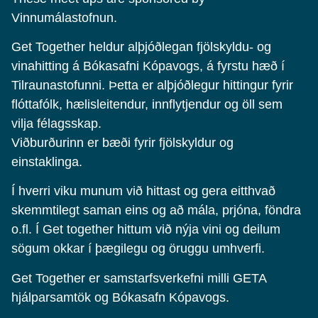
Vinnumálastofnun.
Get Together heldur alþjóðlegan fjölskyldu- og
vinahitting á Bókasafni Kópavogs, á fyrstu hæð í
Tilraunastofunni. Þetta er alþjóðlegur hittingur fyrir
flóttafólk, hælisleitendur, innflytjendur og öll sem
vilja félagsskap.
Viðburðurinn er bæði fyrir fjölskyldur og
einstaklinga.
Í hverri viku munum við hittast og gera eitthvað
skemmtilegt saman eins og að mála, prjóna, föndra
o.fl. Í Get together hittum við nýja vini og deilum
sögum okkar í þægilegu og öruggu umhverfi.
Get Together er samstarfsverkefni milli GETA
hjálparsamtök og Bókasafn Kópavogs.