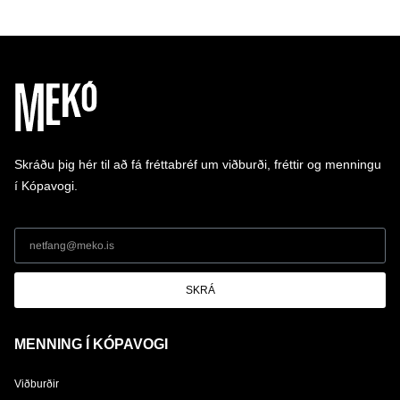
Skráðu þig hér til að fá fréttabréf um viðburði, fréttir og menningu
í Kópavogi.
SKRÁ
MENNING Í KÓPAVOGI
Viðburðir