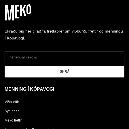
Skráðu þig hér til að fá fréttabréf um viðburði, fréttir og menningu
í Kópavogi.
SKRÁ
MENNING Í KÓPAVOGI
Viðburðir
Sýningar
Mekó fréttir