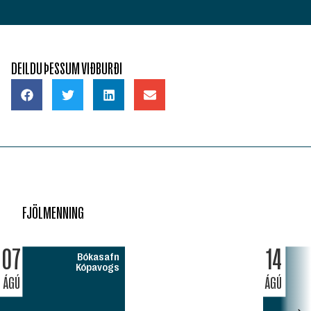
DEILDU ÞESSUM VIÐBURÐI
FJÖLMENNING
07
14
Bókasafn
Kópavogs
ÁGÚ
ÁGÚ