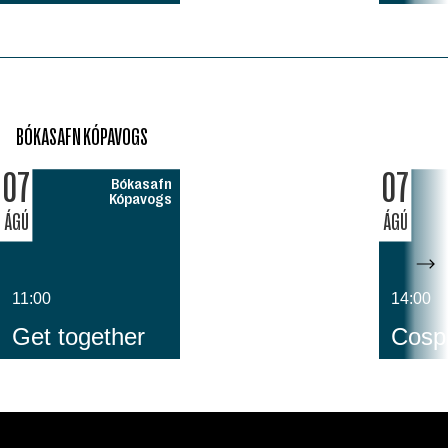
BÓKASAFN KÓPAVOGS
07
07
Bókasafn
Kópavogs
ÁGÚ
ÁGÚ
11:00
14:00
Get together
Cospl