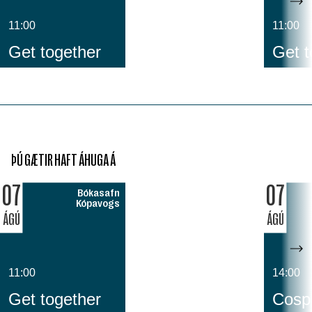
11:00
11:00
Get together
Get t
ÞÚ GÆTIR HAFT ÁHUGA Á
07
07
Bókasafn
Kópavogs
ÁGÚ
ÁGÚ
11:00
14:00
Get together
Cospl