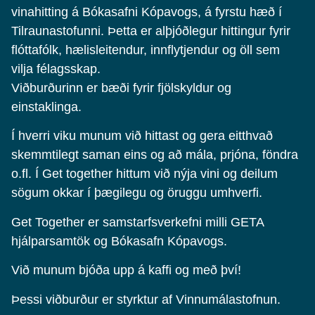
vinahitting á Bókasafni Kópavogs, á fyrstu hæð í
Tilraunastofunni. Þetta er alþjóðlegur hittingur fyrir
flóttafólk, hælisleitendur, innflytjendur og öll sem
vilja félagsskap.
Viðburðurinn er bæði fyrir fjölskyldur og
einstaklinga.
Í hverri viku munum við hittast og gera eitthvað
skemmtilegt saman eins og að mála, prjóna, föndra
o.fl. Í Get together hittum við nýja vini og deilum
sögum okkar í þægilegu og öruggu umhverfi.
Get Together er samstarfsverkefni milli GETA
hjálparsamtök og Bókasafn Kópavogs.
Við munum bjóða upp á kaffi og með því!
Þessi viðburður er styrktur af Vinnumálastofnun.