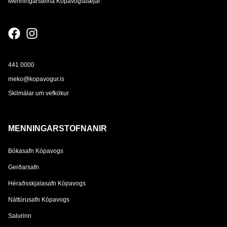
Menningarstefna Kópavogsbæjar
441 0000
meko@kopavogur.is
Skilmálar um vefkökur
MENNINGARSTOFNANIR
Bókasafn Kópavogs
Gerðarsafn
Héraðsskjalasafn Kópavogs
Náttúrusafn Kópavogs
Salurinn