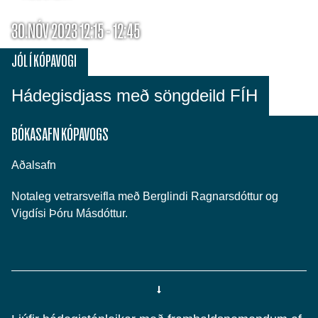
30.NÓV 2023 12:15 - 12:45
JÓL Í KÓPAVOGI
Hádegisdjass með söngdeild FÍH
BÓKASAFN KÓPAVOGS
Aðalsafn
Notaleg vetrarsveifla með Berglindi Ragnarsdóttur og
Vigdísi Þóru Másdóttur.