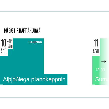
ÞÚ GÆTIR HAFT ÁHUGA Á
10
11
16
Salurinn
ÁGÚ
ÁGÚ
ÁGÚ
18:00
Alþjóðlega píanókeppnin
Suma