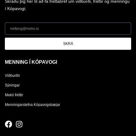
Skráðu þig hér til að fá fréttabréf um viðburði, fréttir og menningu
í Kópavogi.
SKRÁ
MENNING Í KÓPAVOGI
Viðburðir
Sýningar
Mekó fréttir
Menningarstefna Kópavogsbæjar