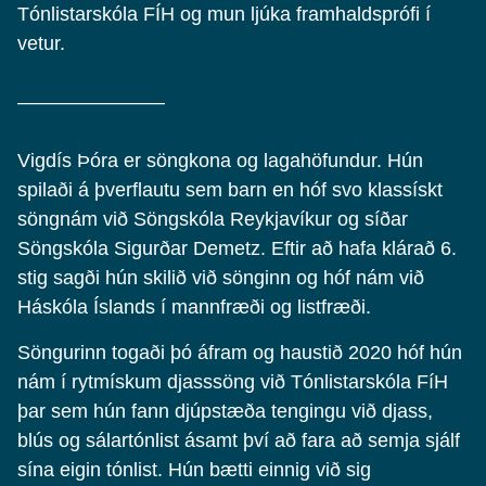
Tónlistarskóla FÍH og mun ljúka framhaldsprófi í
vetur.
———————–
Vigdís Þóra er söngkona og lagahöfundur. Hún
spilaði á þverflautu sem barn en hóf svo klassískt
söngnám við Söngskóla Reykjavíkur og síðar
Söngskóla Sigurðar Demetz. Eftir að hafa klárað 6.
stig sagði hún skilið við sönginn og hóf nám við
Háskóla Íslands í mannfræði og listfræði.
Söngurinn togaði þó áfram og haustið 2020 hóf hún
nám í rytmískum djasssöng við Tónlistarskóla FíH
þar sem hún fann djúpstæða tengingu við djass,
blús og sálartónlist ásamt því að fara að semja sjálf
sína eigin tónlist. Hún bætti einnig við sig