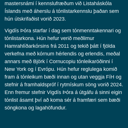
mastersnámi í kennslufræðum við Listaháskóla
Íslands með áherslu á tónlistarkennslu þaðan sem
hún útskrifaðist vorið 2023.
Vigdís Þóra starfar í dag sem tónmenntakennari og
tónlistarkona. Hún hefur verið meðlimur
Hamrahlíðarkórsins frá 2011 og tekið þátt í fjölda
verkefna með kórnum hérlendis og erlendis, meðal
annars með Björk í Cornucopiu tónleikaröðinni í
New York og í Evrópu. Hún hefur reglulega komið
fram á tónleikum bæði innan og utan veggja FíH og
stefnir á framhaldspróf í rytmískum söng vorið 2024.
Enn fremur stefnir Vigdís Þóra á útgáfu á sinni eigin
tónlist ásamt því að koma sér á framfæri sem bæði
söngkona og lagahöfundur.