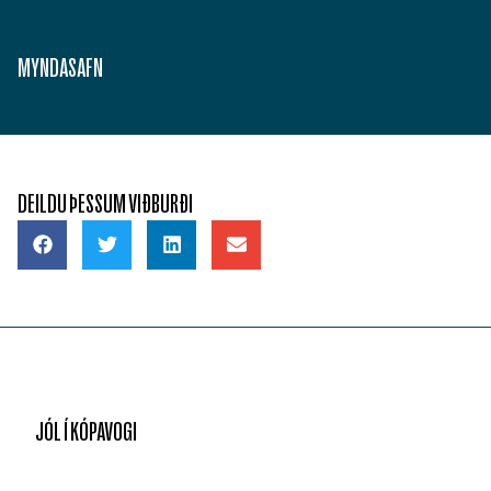
MYNDASAFN
Berglind Ragnarsdóttir
Vigdís Þóra Másdóttir
DEILDU ÞESSUM VIÐBURÐI
JÓL Í KÓPAVOGI