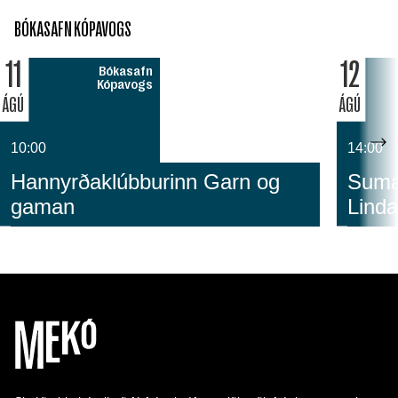
BÓKASAFN KÓPAVOGS
11
12
Bókasafn
Kópavogs
ÁGÚ
ÁGÚ
10:00
14:00
Hannyrðaklúbburinn Garn og
Sumar
gaman
Linda