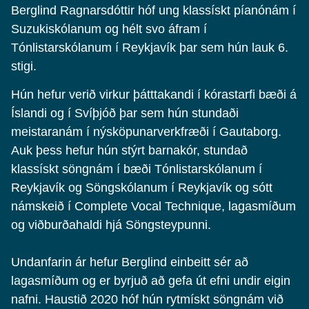
Berglind Ragnarsdóttir hóf ung klassískt píanónám í
Suzukiskólanum og hélt svo áfram í
Tónlistarskólanum í Reykjavík þar sem hún lauk 6.
stigi.
Hún hefur verið virkur þátttakandi í kórastarfi bæði á
Íslandi og í Svíþjóð þar sem hún stundaði
meistaranám í nýsköpunarverkfræði í Gautaborg.
Auk þess hefur hún stýrt barnakór, stundað
klassískt söngnám í bæði Tónlistarskólanum í
Reykjavík og Söngskólanum í Reykjavík og sótt
námskeið í Complete Vocal Technique, lagasmíðum
og viðburðahaldi hjá Söngsteypunni.
Undanfarin ár hefur Berglind einbeitt sér að
lagasmíðum og er byrjuð að gefa út efni undir eigin
nafni. Haustið 2020 hóf hún rytmískt söngnám við