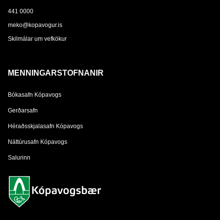
441 0000
meko@kopavogur.is
Skilmálar um vefkökur
MENNINGARSTOFNANIR
Bókasafn Kópavogs
Gerðarsafn
Héraðsskjalasafn Kópavogs
Náttúrusafn Kópavogs
Salurinn