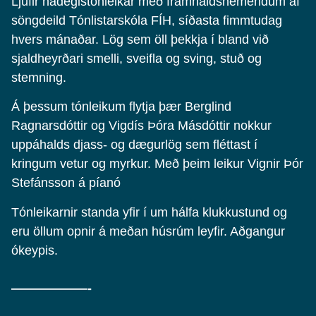
Ljúfir hádegistónleikar með framhaldsnemendum af
söngdeild Tónlistarskóla FÍH, síðasta fimmtudag
hvers mánaðar. Lög sem öll þekkja í bland við
sjaldheyrðari smelli, sveifla og sving, stuð og
stemning.
Á þessum tónleikum flytja þær Berglind
Ragnarsdóttir og Vigdís Þóra Másdóttir nokkur
uppáhalds djass- og dægurlög sem fléttast í
kringum vetur og myrkur. Með þeim leikur Vignir Þór
Stefánsson á píanó
Tónleikarnir standa yfir í um hálfa klukkustund og
eru öllum opnir á meðan húsrúm leyfir. Aðgangur
ókeypis.
——————-