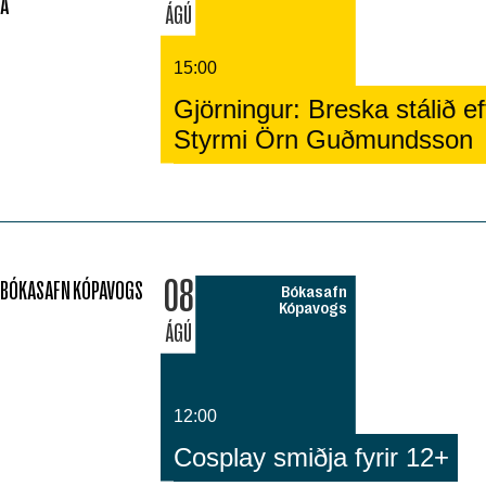
Á
ÁGÚ
15:00
Gjörningur: Breska stálið eft
Styrmi Örn Guðmundsson
08
BÓKASAFN KÓPAVOGS
Bókasafn
Kópavogs
ÁGÚ
12:00
Cosplay smiðja fyrir 12+