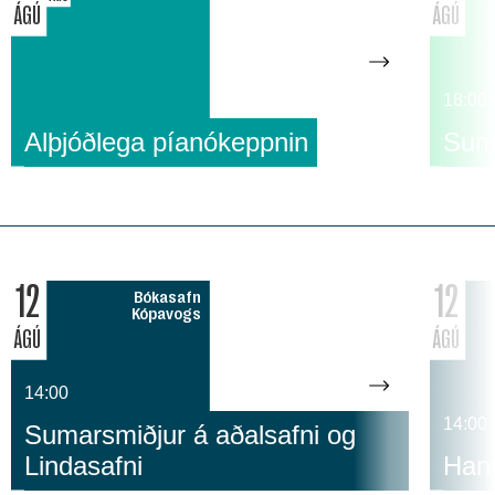
ÁGÚ
ÁGÚ
18:00
Alþjóðlega píanókeppnin
Suma
12
12
Bókasafn
Kópavogs
ÁGÚ
ÁGÚ
14:00
14:00
Sumarsmiðjur á aðalsafni og
Lindasafni
Hann