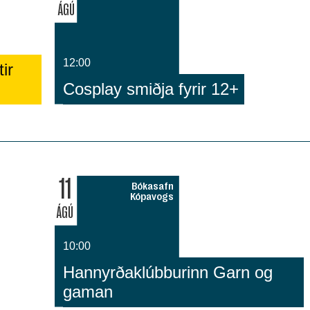
ÁGÚ
12:00
ir
Cosplay smiðja fyrir 12+
11
Bókasafn
Kópavogs
ÁGÚ
10:00
Hannyrðaklúbburinn Garn og
gaman