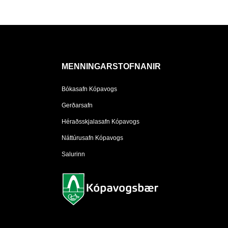
MENNINGARSTOFNANIR
Bókasafn Kópavogs
Gerðarsafn
Héraðsskjalasafn Kópavogs
Náttúrusafn Kópavogs
Salurinn