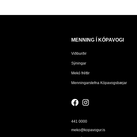
MENNING Í KÓPAVOGI
Viðburðir
Sýningar
Mekó fréttir
Menningarstefna Kópavogsbæjar
441 0000
meko@kopavogur.is