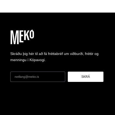
Skráðu þig hér til að fá fréttabréf um viðburði, fréttir og
menningu í Kópavogi.
SKRÁ