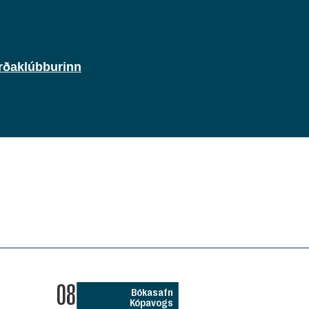
rðaklúbburinn
08
Bókasafn
Kópavogs