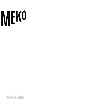
VIÐBURÐIR