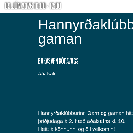
09.JÚN 2026 10:00 - 12:00
Hannyrðaklúbb
gaman
BÓKASAFN KÓPAVOGS
Aðalsafn
Hannyrðaklúbburinn Garn og gaman hitti
þriðjudaga á 2. hæð aðalsafns kl. 10.
Heitt á könnunni og öll velkomin!