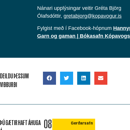
Nánari upplýsingar veitir Gréta Björg
Ólafsdóttir,
gretabjorg@kopavogur.is
Fylgist með í Facebook-hópnum
Hanny
Garn og gaman | Bókasafn Kópavogs
DEILDU ÞESSUM
VIÐBURÐI
08
ÞÚ GÆTIR HAFT ÁHUGA
Gerðarsafn