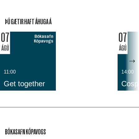
ÞÚ GÆTIR HAFT ÁHUGA Á
07
07
Bókasafn
Kópavogs
ÁGÚ
ÁGÚ
11:00
14:00
Get together
Cospl
BÓKASAFN KÓPAVOGS