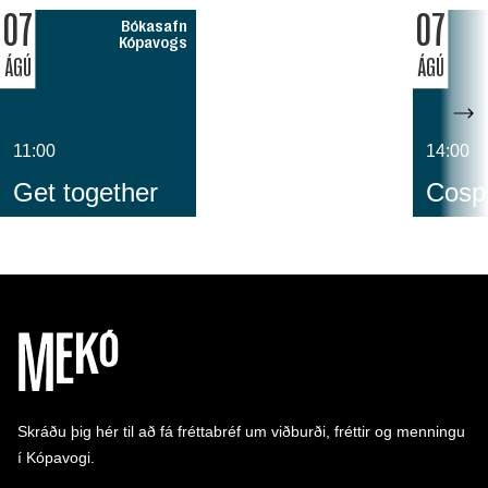
07
07
Bókasafn
Kópavogs
ÁGÚ
ÁGÚ
11:00
14:00
Get together
Cospl
Skráðu þig hér til að fá fréttabréf um viðburði, fréttir og menningu
í Kópavogi.