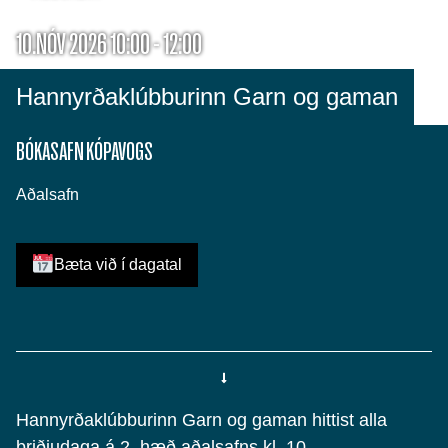
10.NÓV 2026 10:00 - 12:00
Hannyrðaklúbburinn Garn og gaman
BÓKASAFN KÓPAVOGS
Aðalsafn
Bæta við í dagatal
Hannyrðaklúbburinn Garn og gaman hittist alla
þriðjudaga á 2. hæð aðalsafns kl. 10.