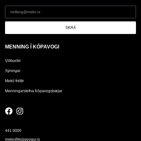
SKRÁ
MENNING Í KÓPAVOGI
Viðburðir
Sýningar
Mekó fréttir
Menningarstefna Kópavogsbæjar
441 0000
meko@kopavogur.is