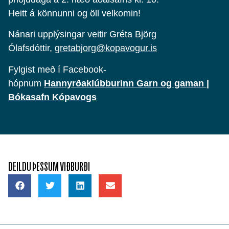
Heitt á könnunni og öll velkomin!
Nánari upplýsingar veitir Gréta Björg
Ólafsdóttir,
gretabjorg@kopavogur.is
Fylgist með í Facebook-
hópnum
Hannyrðaklúbburinn Garn og gaman |
Bókasafn Kópavogs
DEILDU ÞESSUM VIÐBURÐI