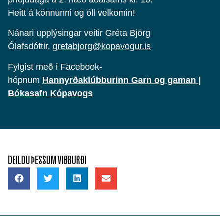
Heitt á könnunni og öll velkomin!
Nánari upplýsingar veitir Gréta Björg
Ólafsdóttir,
gretabjorg@kopavogur.is
Fylgist með í Facebook-
hópnum
Hannyrðaklúbburinn Garn og gaman |
Bókasafn Kópavogs
DEILDU ÞESSUM VIÐBURÐI