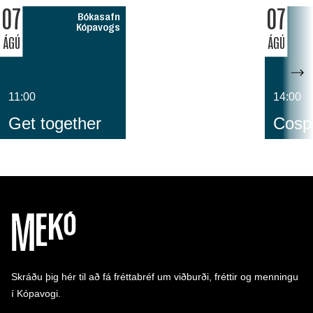
07
07
Bókasafn
Kópavogs
ÁGÚ
ÁGÚ
11:00
14:00
Get together
Cospl
Skráðu þig hér til að fá fréttabréf um viðburði, fréttir og menningu
í Kópavogi.