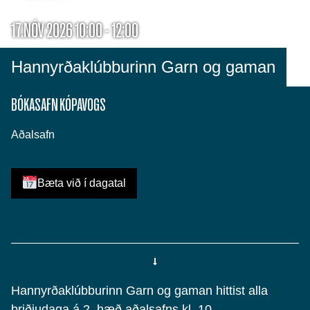
17.NÓV 2026 10:00 - 12:00
Hannyrðaklúbburinn Garn og gaman
BÓKASAFN KÓPAVOGS
Aðalsafn
Bæta við í dagatal
Hannyrðaklúbburinn Garn og gaman hittist alla
þriðjudaga á 2. hæð aðalsafns kl. 10.