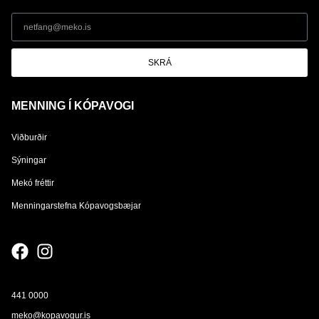
SKRÁ
MENNING Í KÓPAVOGI
Viðburðir
Sýningar
Mekó fréttir
Menningarstefna Kópavogsbæjar
441 0000
meko@kopavogur.is