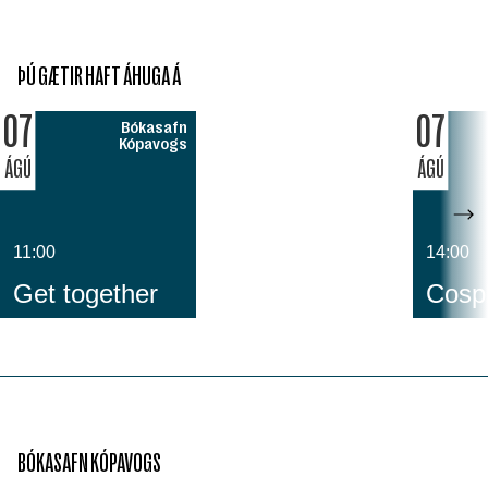
ÞÚ GÆTIR HAFT ÁHUGA Á
07
07
Bókasafn
Kópavogs
ÁGÚ
ÁGÚ
11:00
14:00
Get together
Cospl
BÓKASAFN KÓPAVOGS