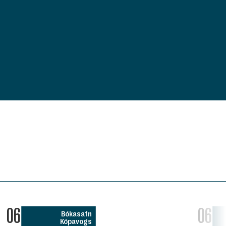
06
06
Bókasafn
Kópavogs