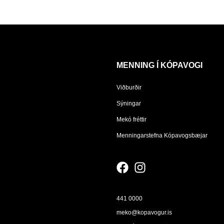
MENNING Í KÓPAVOGI
Viðburðir
Sýningar
Mekó fréttir
Menningarstefna Kópavogsbæjar
441 0000
meko@kopavogur.is