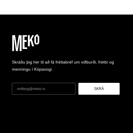
Skráðu þig hér til að fá fréttabréf um viðburði, fréttir og
menningu í Kópavogi.
SKRÁ