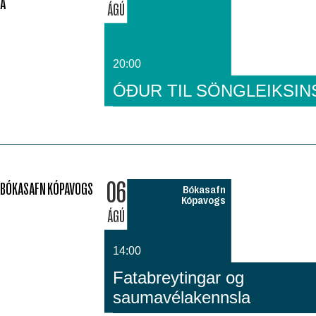
Á
ÁGÚ
20:00
ÓÐUR TIL SÖNGLEIKSIN
06
BÓKASAFN KÓPAVOGS
Bókasafn
Kópavogs
ÁGÚ
14:00
Fatabreytingar og
saumavélakennsla