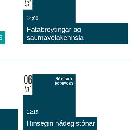
ÁGÚ
14:00
Fatabreytingar og
S
saumavélakennsla
06
Bókasafn
Kópavogs
ÁGÚ
12:15
Hinsegin hádegistónar