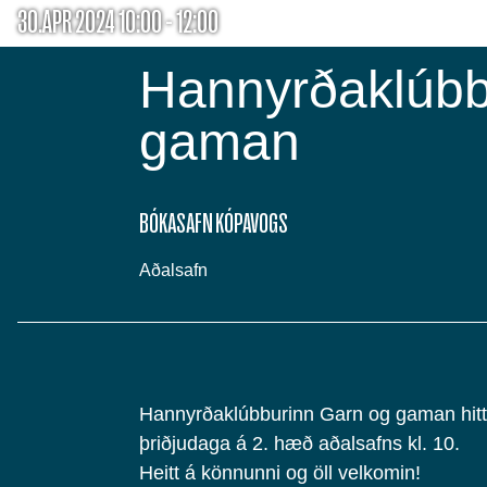
30.APR 2024 10:00 - 12:00
Hannyrðaklúbb
gaman
BÓKASAFN KÓPAVOGS
Aðalsafn
Hannyrðaklúbburinn Garn og gaman hitti
þriðjudaga á 2. hæð aðalsafns kl. 10.
Heitt á könnunni og öll velkomin!