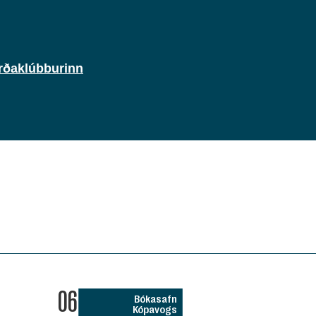
rðaklúbburinn
06
Bókasafn
Kópavogs