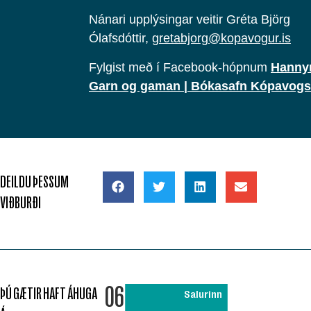
Nánari upplýsingar veitir Gréta Björg
Ólafsdóttir,
gretabjorg@kopavogur.is
Fylgist með í Facebook-hópnum
Hanny
Garn og gaman | Bókasafn Kópavogs
DEILDU ÞESSUM
VIÐBURÐI
06
ÞÚ GÆTIR HAFT ÁHUGA
Salurinn