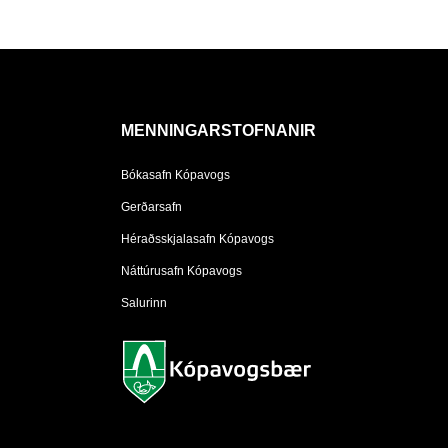
MENNINGARSTOFNANIR
Bókasafn Kópavogs
Gerðarsafn
Héraðsskjalasafn Kópavogs
Náttúrusafn Kópavogs
Salurinn