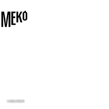
VIÐBURÐIR