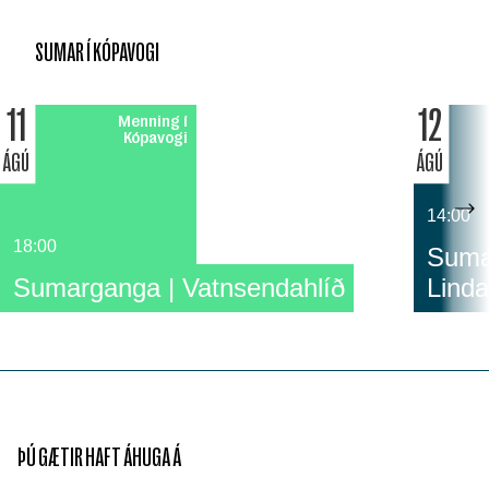
SUMAR Í KÓPAVOGI
11
12
Menning í
Kópavogi
ÁGÚ
ÁGÚ
14:00
18:00
Sumar
Sumarganga | Vatnsendahlíð
Linda
ÞÚ GÆTIR HAFT ÁHUGA Á