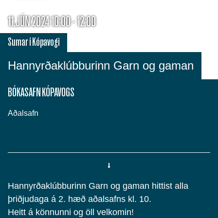
11.JÚN 2024 10:00 - 12:00
Sumar í Kópavogi
Hannyrðaklúbburinn Garn og gaman
BÓKASAFN KÓPAVOGS
Aðalsafn
Hannyrðaklúbburinn Garn og gaman hittist alla
þriðjudaga á 2. hæð aðalsafns kl. 10.
Heitt á könnunni og öll velkomin!