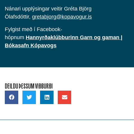
Nánari upplýsingar veitir Gréta Björg
Ólafsdóttir,
gretabjorg@kopavogur.is
Fylgist með í Facebook-
hópnum
Hannyrðaklúbburinn Garn og gaman |
Bókasafn Kópavogs
DEILDU ÞESSUM VIÐBURÐI