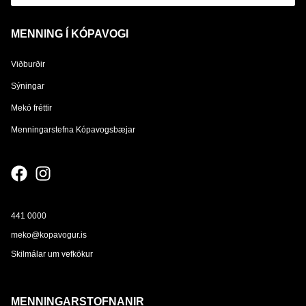
MENNING Í KÓPAVOGI
Viðburðir
Sýningar
Mekó fréttir
Menningarstefna Kópavogsbæjar
441 0000
meko@kopavogur.is
Skilmálar um vefkökur
MENNINGARSTOFNANIR