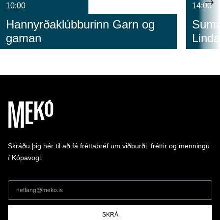
10:00
14:00
Hannyrðaklúbburinn Garn og
Sumar
gaman
Linda
Skráðu þig hér til að fá fréttabréf um viðburði, fréttir og menningu
í Kópavogi.
SKRÁ