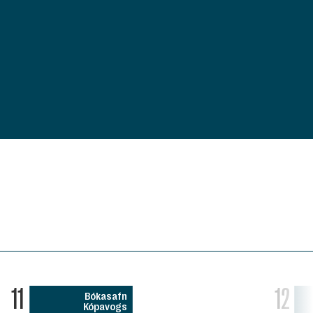
11
12
Bókasafn
Kópavogs