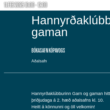
11.FEB 2025 10:00 - 12:00
Hannyrðaklúbb
gaman
BÓKASAFN KÓPAVOGS
Aðalsafn
Hannyrðaklúbburinn Garn og gaman hitti
þriðjudaga á 2. hæð aðalsafns kl. 10.
Heitt á könnunni og öll velkomin!