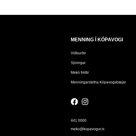
MENNING Í KÓPAVOGI
Viðburðir
Sýningar
Mekó fréttir
Menningarstefna Kópavogsbæjar
441 0000
meko@kopavogur.is