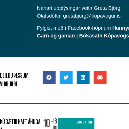
Nánari upplýsingar veitir Gréta Björg
Ólafsdóttir,
gretabjorg@kopavogur.is
Fylgist með í Facebook-hópnum
Hanny
Garn og gaman | Bókasafn Kópavogs
DEILDU ÞESSUM
VIÐBURÐI
10
16
ÞÚ GÆTIR HAFT ÁHUGA
Salurinn
ÁGÚ