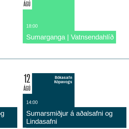
ÁGÚ
18:00
Sumarganga | Vatnsendahlíð
12
Bókasafn
Kópavogs
ÁGÚ
14:00
og
Sumarsmiðjur á aðalsafni og
Lindasafni