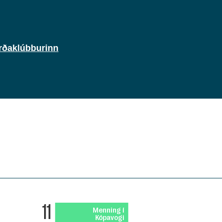
rðaklúbburinn
11
Menning í
Kópavogi