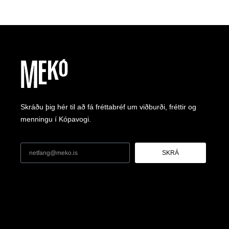
Skráðu þig hér til að fá fréttabréf um viðburði, fréttir og
menningu í Kópavogi.
SKRÁ