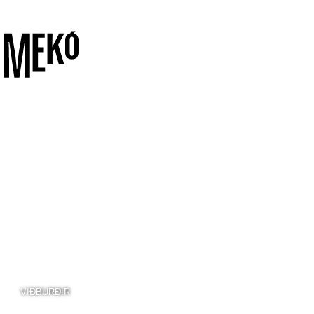
VIÐBURÐIR