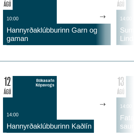
ÁGÚ
ÁGÚ
10:00
14:00
Hannyrðaklúbburinn Garn og
Suma
gaman
Lind
12
13
Bókasafn
Kópavogs
ÁGÚ
ÁGÚ
14:00
14:00
Fata
Hannyrðaklúbburinn Kaðlín
sau