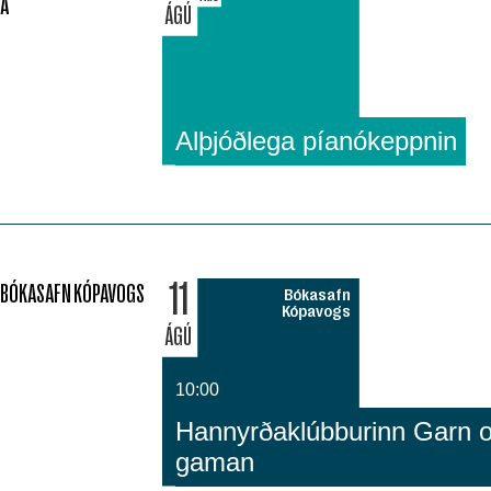
Á
ÁGÚ
Alþjóðlega píanókeppnin
11
BÓKASAFN KÓPAVOGS
Bókasafn
Kópavogs
ÁGÚ
10:00
Hannyrðaklúbburinn Garn 
gaman