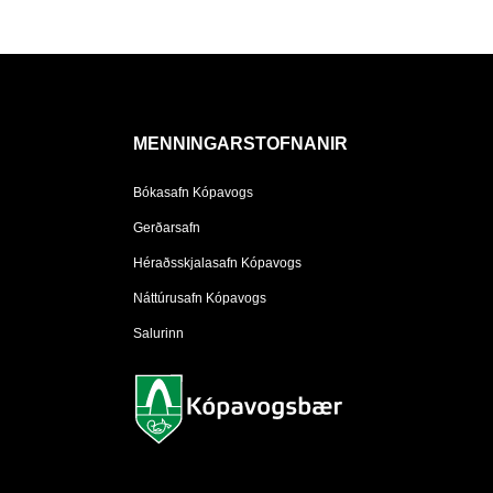
MENNINGARSTOFNANIR
Bókasafn Kópavogs
Gerðarsafn
Héraðsskjalasafn Kópavogs
Náttúrusafn Kópavogs
Salurinn