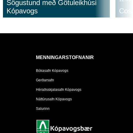
Sögustund með Götuleikhúsi
Kópavogs
Cosp
MENNINGARSTOFNANIR
Bókasafn Kópavogs
Gerðarsafn
Héraðsskjalasafn Kópavogs
Náttúrusafn Kópavogs
Salurinn