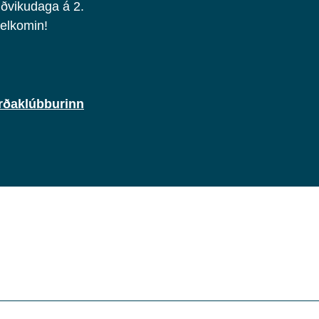
iðvikudaga á 2.
velkomin!
rðaklúbburinn