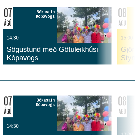
07
08
Bókasafn
Kópavogs
ÁGÚ
ÁGÚ
14:30
15:00
Sögustund með Götuleikhúsi
Gjör
Kópavogs
Sty
07
08
Bókasafn
Kópavogs
ÁGÚ
ÁGÚ
14:30
12:00