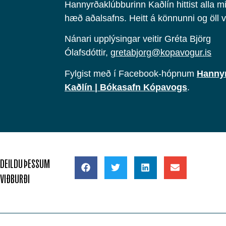
Hannyrðaklúbburinn Kaðlín hittist alla m
hæð aðalsafns. Heitt á könnunni og öll 
Nánari upplýsingar veitir Gréta Björg
Ólafsdóttir,
gretabjorg@kopavogur.is
Fylgist með í Facebook-hópnum
Hanny
Kaðlín | Bókasafn Kópavogs
.
DEILDU ÞESSUM
VIÐBURÐI