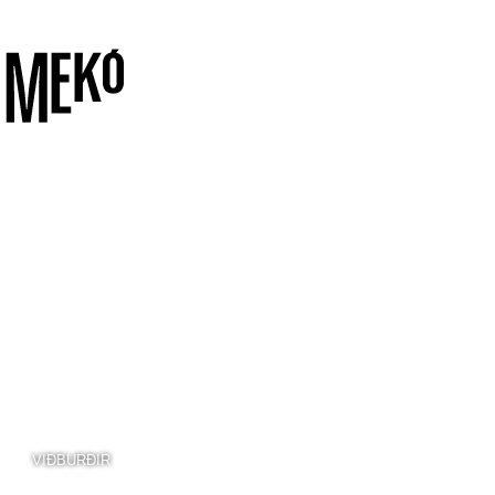
VIÐBURÐIR