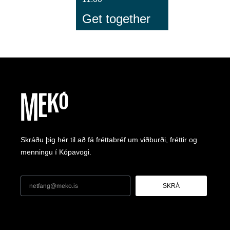
Get together
Skráðu þig hér til að fá fréttabréf um viðburði, fréttir og
menningu í Kópavogi.
SKRÁ