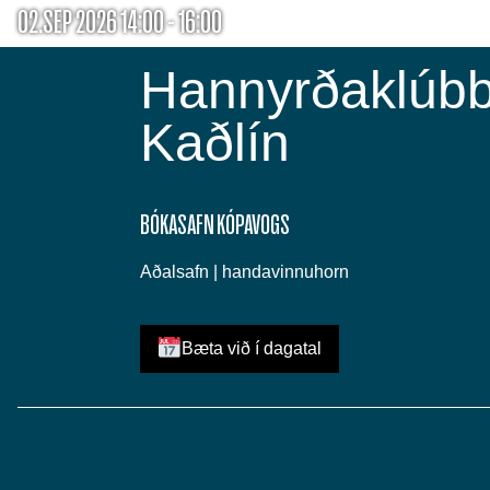
02.SEP 2026 14:00 - 16:00
Hannyrðaklúbb
Kaðlín
BÓKASAFN KÓPAVOGS
Aðalsafn | handavinnuhorn
Bæta við í dagatal