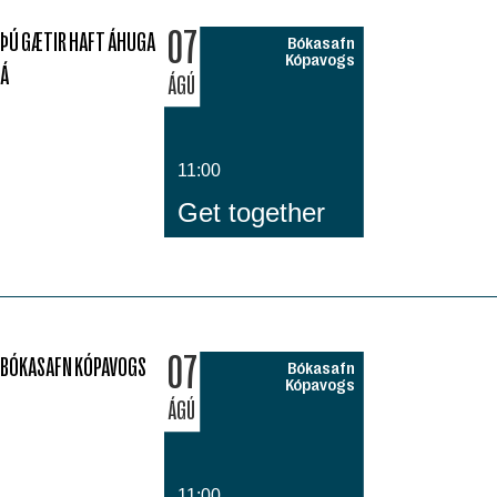
07
ÞÚ GÆTIR HAFT ÁHUGA
Bókasafn
Kópavogs
Á
ÁGÚ
11:00
Get together
07
BÓKASAFN KÓPAVOGS
Bókasafn
Kópavogs
ÁGÚ
11:00