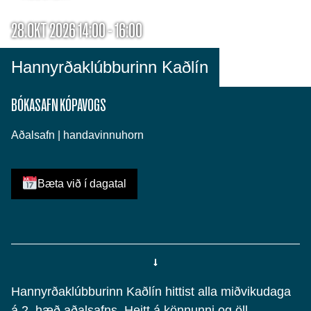
28.OKT 2026 14:00 - 16:00
Hannyrðaklúbburinn Kaðlín
BÓKASAFN KÓPAVOGS
Aðalsafn | handavinnuhorn
Bæta við í dagatal
Hannyrðaklúbburinn Kaðlín hittist alla miðvikudaga
á 2. hæð aðalsafns. Heitt á könnunni og öll