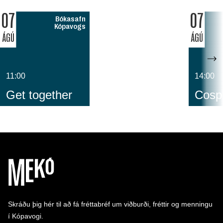
07
07
Bókasafn
Kópavogs
ÁGÚ
ÁGÚ
11:00
14:00
Get together
Cospl
Skráðu þig hér til að fá fréttabréf um viðburði, fréttir og menningu
í Kópavogi.