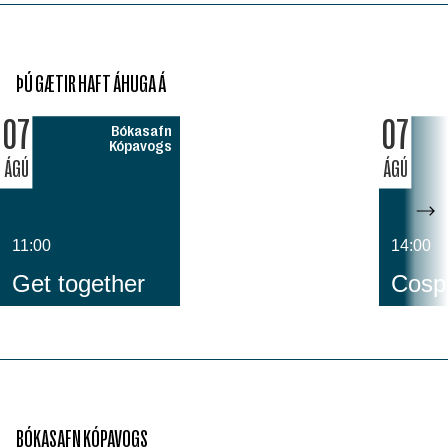
ÞÚ GÆTIR HAFT ÁHUGA Á
07
07
Bókasafn
Kópavogs
ÁGÚ
ÁGÚ
11:00
14:00
Get together
Cospl
BÓKASAFN KÓPAVOGS