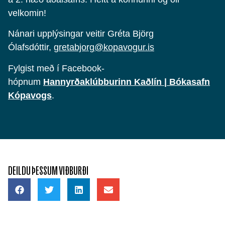
velkomin!
Nánari upplýsingar veitir Gréta Björg
Ólafsdóttir,
gretabjorg@kopavogur.is
Fylgist með í Facebook-
hópnum
Hannyrðaklúbburinn Kaðlín | Bókasafn
Kópavogs
.
DEILDU ÞESSUM VIÐBURÐI