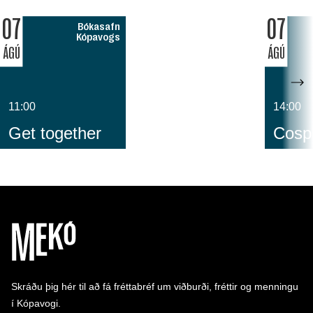
07
07
Bókasafn
Kópavogs
ÁGÚ
ÁGÚ
11:00
14:00
Get together
Cospl
Skráðu þig hér til að fá fréttabréf um viðburði, fréttir og menningu
í Kópavogi.