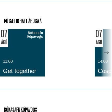
ÞÚ GÆTIR HAFT ÁHUGA Á
07
07
Bókasafn
Kópavogs
ÁGÚ
ÁGÚ
11:00
14:00
Get together
Cospl
BÓKASAFN KÓPAVOGS