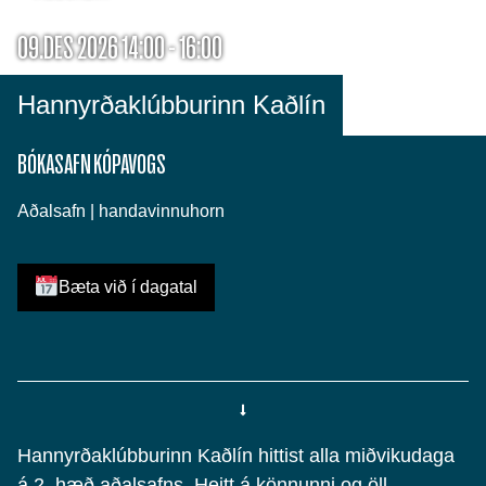
09.DES 2026 14:00 - 16:00
Hannyrðaklúbburinn Kaðlín
BÓKASAFN KÓPAVOGS
Aðalsafn | handavinnuhorn
Bæta við í dagatal
Hannyrðaklúbburinn Kaðlín hittist alla miðvikudaga
á 2. hæð aðalsafns. Heitt á könnunni og öll