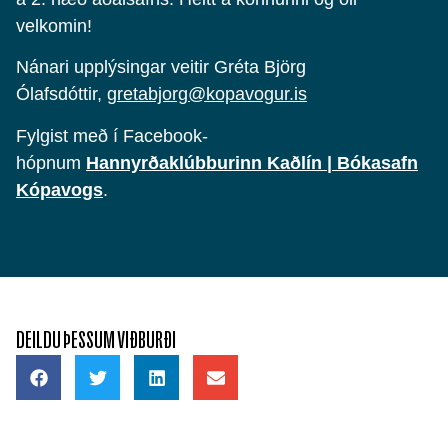
velkomin!
Nánari upplýsingar veitir Gréta Björg
Ólafsdóttir,
gretabjorg@kopavogur.is
Fylgist með í Facebook-
hópnum
Hannyrðaklúbburinn Kaðlín | Bókasafn
Kópavogs
.
DEILDU ÞESSUM VIÐBURÐI