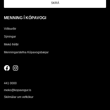
SKRÁ
MENNING Í KÓPAVOGI
Viðburðir
Sýningar
Mekó fréttir
Menningarstefna Kópavogsbæjar
441 0000
meko@kopavogur.is
Skilmálar um vefkökur