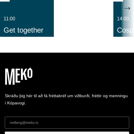
11:00
14:00
Get together
Cospl
Skráðu þig hér til að fá fréttabréf um viðburði, fréttir og menningu
í Kópavogi.