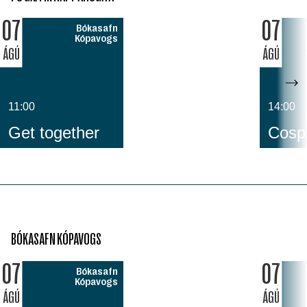
07
07
Bókasafn
Kópavogs
ÁGÚ
ÁGÚ
11:00
14:00
Get together
Cospl
BÓKASAFN KÓPAVOGS
07
07
Bókasafn
Kópavogs
ÁGÚ
ÁGÚ