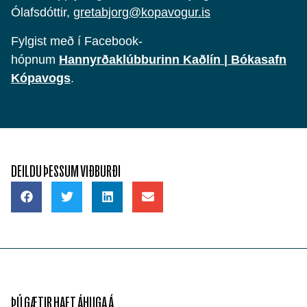
Ólafsdóttir,
gretabjorg@kopavogur.is
Fylgist með í Facebook-
hópnum
Hannyrðaklúbburinn Kaðlín | Bókasafn
Kópavogs
.
DEILDU ÞESSUM VIÐBURÐI
ÞÚ GÆTIR HAFT ÁHUGA Á