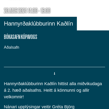
20.MAR 2024 14:00 - 16:00
Hannyrðaklúbburinn Kaðlín
BÓKASAFN KÓPAVOGS
Aðalsafn
Hannyrðaklúbburinn Kaðlín hittist alla miðvikudaga
á 2. hæð aðalsafns. Heitt á könnunni og allir
velkomnir!
Nánari upplýsingar veitir Gréta Björg