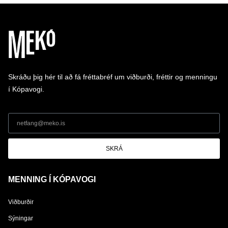
Skráðu þig hér til að fá fréttabréf um viðburði, fréttir og menningu
í Kópavogi.
SKRÁ
MENNING Í KÓPAVOGI
Viðburðir
Sýningar