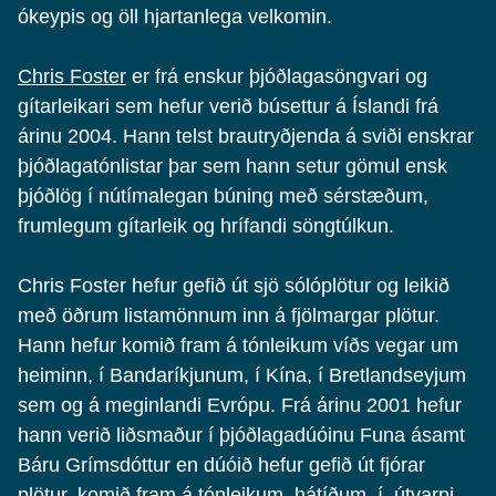
ókeypis og öll hjartanlega velkomin.
Chris Foster
er frá enskur þjóðlagasöngvari og
gítarleikari sem hefur verið búsettur á Íslandi frá
árinu 2004. Hann telst brautryðjenda á sviði enskrar
þjóðlagatónlistar þar sem hann setur gömul ensk
þjóðlög í nútímalegan búning með sérstæðum,
frumlegum gítarleik og hrífandi söngtúlkun.
Chris Foster hefur gefið út sjö sólóplötur og leikið
með öðrum listamönnum inn á fjölmargar plötur.
Hann hefur komið fram á tónleikum víðs vegar um
heiminn, í Bandaríkjunum, í Kína, í Bretlandseyjum
sem og á meginlandi Evrópu. Frá árinu 2001 hefur
hann verið liðsmaður í þjóðlagadúóinu Funa ásamt
Báru Grímsdóttur en dúóið hefur gefið út fjórar
plötur, komið fram á tónleikum, hátíðum, í útvarpi