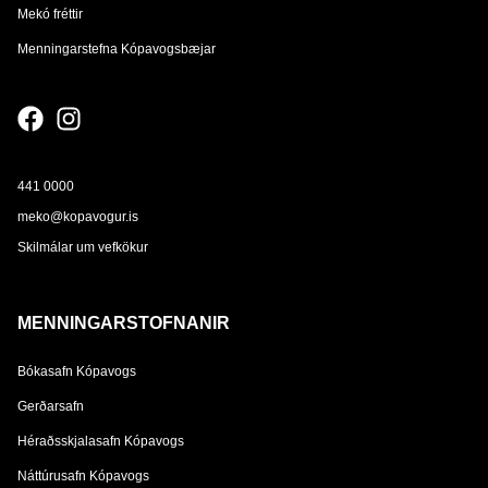
Mekó fréttir
Menningarstefna Kópavogsbæjar
441 0000
meko@kopavogur.is
Skilmálar um vefkökur
MENNINGARSTOFNANIR
Bókasafn Kópavogs
Gerðarsafn
Héraðsskjalasafn Kópavogs
Náttúrusafn Kópavogs