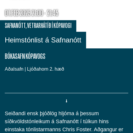
07.FEB 2025 21:00 - 21:45
SAFNANÓTT
,
VETRARHÁTÍÐ Í KÓPAVOGI
Heimstónlist á Safnanótt
BÓKASAFN KÓPAVOGS
Aðalsafn | Ljóðahorn 2. hæð
Seiðandi ensk þjóðlög hljóma á þessum
síðkvöldstónleikum á Safnanótt í túlkun hins
einstaka tónlistarmanns Chris Foster. Aðgangur er