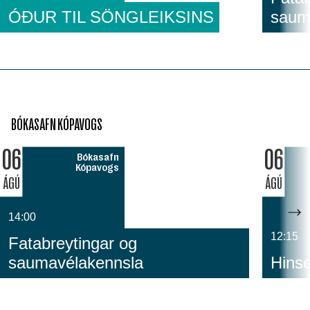
ÓÐUR TIL SÖNGLEIKSINS
saum
BÓKASAFN KÓPAVOGS
06
06
Bókasafn
Kópavogs
ÁGÚ
ÁGÚ
14:00
12:15
Fatabreytingar og
saumavélakennsla
Hinse