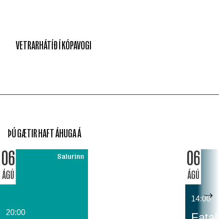
VETRARHÁTÍÐ Í KÓPAVOGI
ÞÚ GÆTIR HAFT ÁHUGA Á
06
06
Salurinn
ÁGÚ
ÁGÚ
14:00
20:00
Fatab