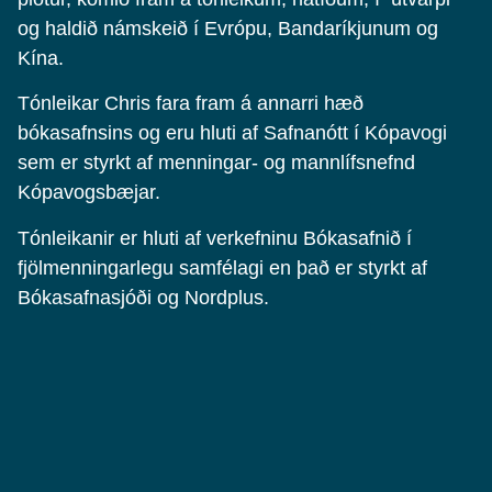
og haldið námskeið í Evrópu, Bandaríkjunum og
Kína.
Tónleikar Chris fara fram á annarri hæð
bókasafnsins og eru hluti af Safnanótt í Kópavogi
sem er styrkt af menningar- og mannlífsnefnd
Kópavogsbæjar.
Tónleikanir er hluti af verkefninu Bókasafnið í
fjölmenningarlegu samfélagi en það er styrkt af
Bókasafnasjóði og Nordplus.