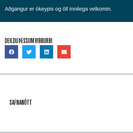
Aðgangur er ókeypis og öll innilega velkomin.
DEILDU ÞESSUM VIÐBURÐI
SAFNANÓTT