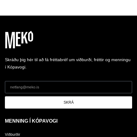
Skráðu þig hér til að fá fréttabréf um viðburði, fréttir og menningu
í Kópavogi.
SKRÁ
MENNING Í KÓPAVOGI
Viðburðir