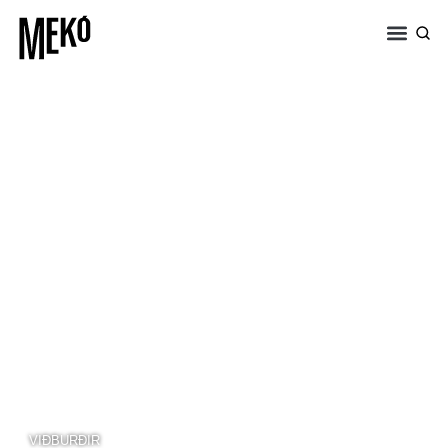
VIÐBURÐIR