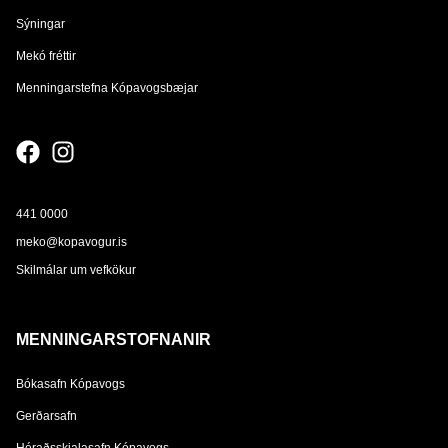
Sýningar
Mekó fréttir
Menningarstefna Kópavogsbæjar
441 0000
meko@kopavogur.is
Skilmálar um vefkökur
MENNINGARSTOFNANIR
Bókasafn Kópavogs
Gerðarsafn