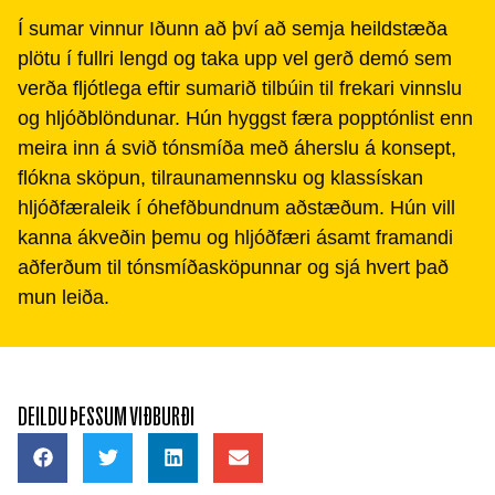
Í sumar vinnur Iðunn að því að semja heildstæða
plötu í fullri lengd og taka upp vel gerð demó sem
verða fljótlega eftir sumarið tilbúin til frekari vinnslu
og hljóðblöndunar. Hún hyggst færa popptónlist enn
meira inn á svið tónsmíða með áherslu á konsept,
flókna sköpun, tilraunamennsku og klassískan
hljóðfæraleik í óhefðbundnum aðstæðum. Hún vill
kanna ákveðin þemu og hljóðfæri ásamt framandi
aðferðum til tónsmíðasköpunnar og sjá hvert það
mun leiða.
DEILDU ÞESSUM VIÐBURÐI