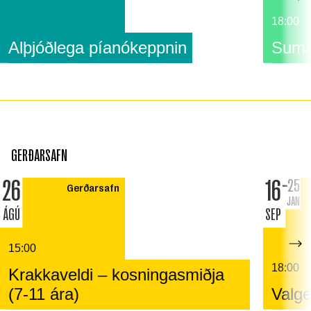
18:00
Alþjóðlega píanókeppnin
Suma
GERÐARSAFN
26
16
25
Gerðarsafn
JAN
ÁGÚ
SEP
15:00
18:00
Krakkaveldi – kosningasmiðja
(7-11 ára)
Valge