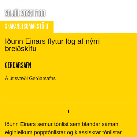
20.JÚL 2023 17:00
SKAPANDI SUMARSTÖRF
Iðunn Einars flytur lög af nýrri
breiðskífu
GERÐARSAFN
Á útisvæði Gerðarsafns
Iðunn Einars semur tónlist sem blandar saman
eiginleikum popptónlistar og klassískrar tónlistar.