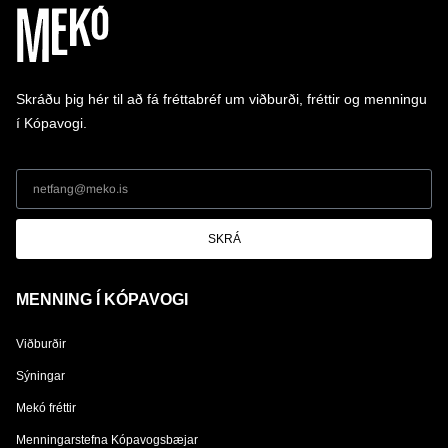
Skráðu þig hér til að fá fréttabréf um viðburði, fréttir og menningu
í Kópavogi.
SKRÁ
MENNING Í KÓPAVOGI
Viðburðir
Sýningar
Mekó fréttir
Menningarstefna Kópavogsbæjar