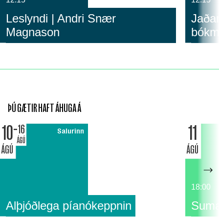
Leslyndi | Andri Snær
Jaðar
Magnason
bókm
ÞÚ GÆTIR HAFT ÁHUGA Á
10
11
16
Salurinn
ÁGÚ
ÁGÚ
ÁGÚ
18:00
Alþjóðlega píanókeppnin
Suma