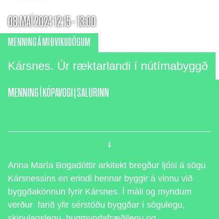
08.MAÍ 2024 12:15 - 13:00
MENNING Á MIÐVIKUDÖGUM
Kársnes. Úr ræktarlandi í nútímabyggð
MENNING Í KÓPAVOGI
|
SALURINN
Anna María Bogadóttir arkitekt bregður ljósi á sögu
Kársnessins en erindi hennar byggir á vinnu við
byggðakönnun fyrir Kársnes. Í máli og myndum
verður farið yfir sérstöðu byggðar í sögulegu,
skipulagslegu, hugmyndafræðilegu og