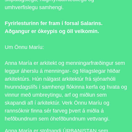
umhverfislegu samhengi.
Fyrirlesturinn fer fram í forsal Salarins.
Aðgangur er ókeypis og öll velkomin.
Um Önnu Maríu:
Anna María er arkitekt og menningarfræðingur sem
leggur áherslu á menningar- og félagslegar hliðar
arkitektúrs. Hún nálgast arkitektúr frá sjónarhóli
hvunndagslífs í samhengi flókinna kerfa og hvata og
vinnur með umbreytingu, arf og miðlun sem
skapandi afl í arkitektúr. Verk Önnu Maríu og
rannsóknir finna sér farveg þvert á miðla á
hefðbundnum sem óhefðbundnum vettvangi.
Anna María er stofnandi ÚRBANISTAN sem