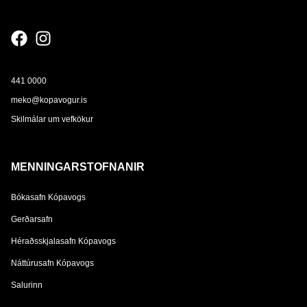
441 0000
meko@kopavogur.is
Skilmálar um vefkökur
MENNINGARSTOFNANIR
Bókasafn Kópavogs
Gerðarsafn
Héraðsskjalasafn Kópavogs
Náttúrusafn Kópavogs
Salurinn