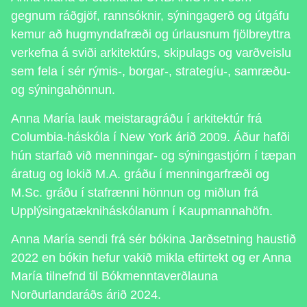
gegnum ráðgjöf, rannsóknir, sýningagerð og útgáfu
kemur að hugmyndafræði og úrlausnum fjölbreyttra
verkefna á sviði arkitektúrs, skipulags og varðveislu
sem fela í sér rýmis-, borgar-, strategíu-, samræðu-
og sýningahönnun.
Anna María lauk meistaragráðu í arkitektúr frá
Columbia-háskóla í New York árið 2009. Áður hafði
hún starfað við menningar- og sýningastjórn í tæpan
áratug og lokið M.A. gráðu í menningarfræði og
M.Sc. gráðu í stafrænni hönnun og miðlun frá
Upplýsingatækniháskólanum í Kaupmannahöfn.
Anna María sendi frá sér bókina Jarðsetning haustið
2022 en bókin hefur vakið mikla eftirtekt og er Anna
María tilnefnd til Bókmenntaverðlauna
Norðurlandaráðs árið 2024.