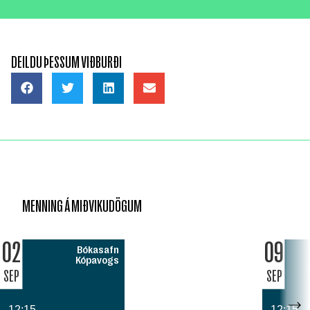
DEILDU ÞESSUM VIÐBURÐI
MENNING Á MIÐVIKUDÖGUM
02
09
Bókasafn
Kópavogs
SEP
SEP
12:15
12:15