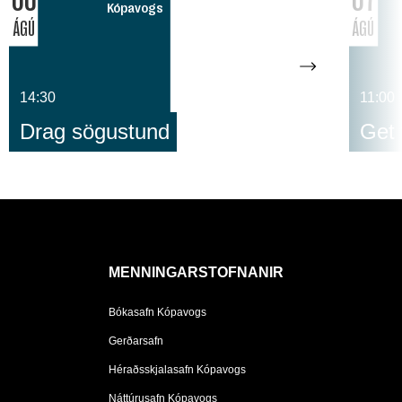
Kópavogs
ÁGÚ
ÁGÚ
14:30
11:00
Drag sögustund
Get 
MENNINGARSTOFNANIR
Bókasafn Kópavogs
Gerðarsafn
Héraðsskjalasafn Kópavogs
Náttúrusafn Kópavogs