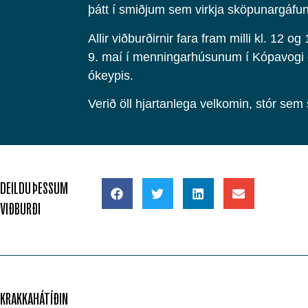
þátt í smiðjum sem virkja sköpunargáf
Allir viðburðirnir fara fram milli kl. 12 o
9. maí í menningarhúsunum í Kópavogi 
ókeypis.
Verið öll hjartanlega velkomin, stór se
DEILDU ÞESSUM
VIÐBURÐI
KRAKKAHÁTÍÐIN