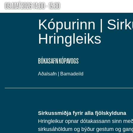
09.MAÍ 2026 14:00 - 15:30
Kópurinn | Sir
Hringleiks
BÓKASAFN KÓPAVOGS
Aðalsafn | Barnadeild
Sirkussmiðja fyrir alla fjölskylduna
Hringleikur opnar dótakassann sinn með
sirkusáhöldum og býður gestum og gan