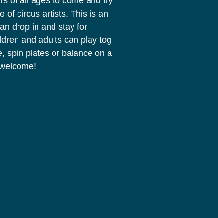
ors of all ages to come and try
of circus artists. This is an
n drop in and stay for
ildren and adults can play tog
e, spin plates or balance on a
 welcome!