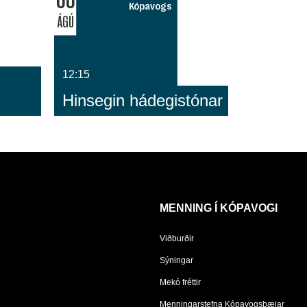
Kópavogs
ÁGÚ
12:15
Hinsegin hádegistónar
MENNING Í KÓPAVOGI
Viðburðir
Sýningar
Mekó fréttir
Menningarstefna Kópavogsbæjar