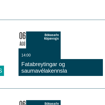
06
Bókasafn
Kópavogs
ÁGÚ
14:00
Fatabreytingar og
S
saumavélakennsla
06
Bókasafn