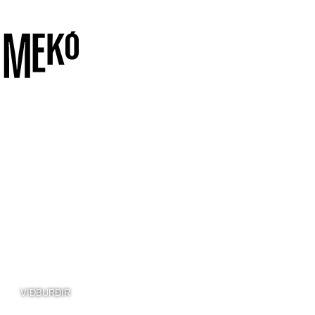
VIÐBURÐIR