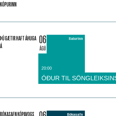
KÓPURINN
06
ÞÚ GÆTIR HAFT ÁHUGA
Salurinn
Á
ÁGÚ
20:00
ÓÐUR TIL SÖNGLEIKSIN
06
BÓKASAFN KÓPAVOGS
Bókasafn