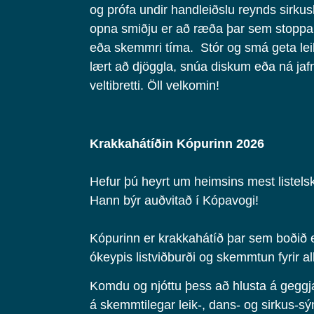
og prófa undir handleiðslu reynds sirkus
opna smiðju er að ræða þar sem stoppa 
eða skemmri tíma. Stór og smá geta le
lært að djöggla, snúa diskum eða ná ja
veltibretti. Öll velkomin!
Krakkahátíðin Kópurinn 2026
Hefur þú heyrt um heimsins mest listel
Hann býr auðvitað í Kópavogi!
Kópurinn er krakkahátíð þar sem boðið 
ókeypis listviðburði og skemmtun fyrir a
Komdu og njóttu þess að hlusta á geggja
á skemmtilegar leik-, dans- og sirkus-sý