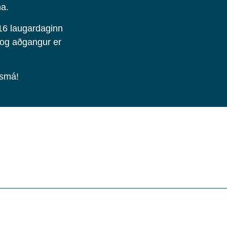
una.
g 16 laugardaginn
og aðgangur er
m smá!