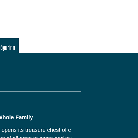
Kópurinn
Whole Family
opens its treasure chest of c