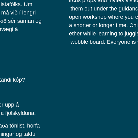
ircus props and invites visit
listafólks. Um
them out under the guidance 
má við í lengri
open workshop where you ca
ikið sér saman og
a shorter or longer time. Ch
fnvægi á
ether while learning to juggl
wobble board. Everyone is
skandi kóp?
er upp á
lla fjölskylduna.
ða tónlist, horfa
ningar og taktu