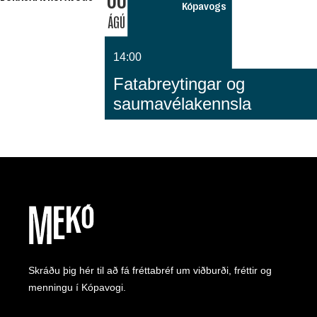
Kópavogs
ÁGÚ
14:00
Fatabreytingar og
saumavélakennsla
Skráðu þig hér til að fá fréttabréf um viðburði, fréttir og
menningu í Kópavogi.