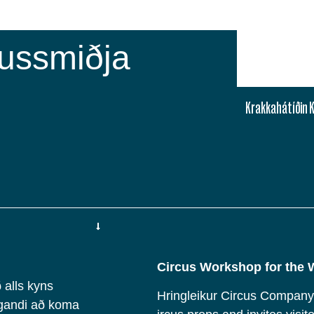
kussmiðja
Krakkahátíðin 
Circus Workshop for the 
 alls kyns
Hringleikur Circus Company 
gandi að koma