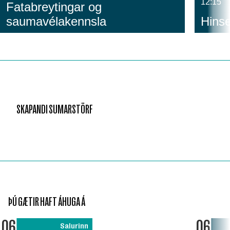
12:15
Fatabreytingar og
saumavélakennsla
Hinse
SKAPANDI SUMARSTÖRF
ÞÚ GÆTIR HAFT ÁHUGA Á
06
06
Salurinn