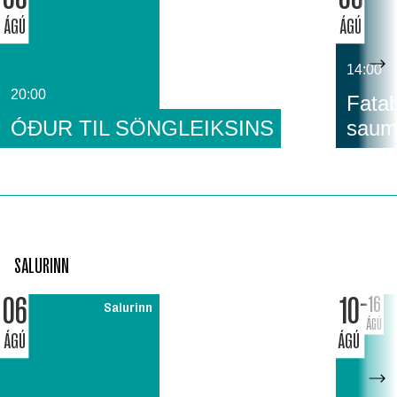
ÁGÚ
ÁGÚ
14:00
20:00
Fatab
ÓÐUR TIL SÖNGLEIKSINS
saum
SALURINN
06
10
16
Salurinn
ÁGÚ
ÁGÚ
ÁGÚ