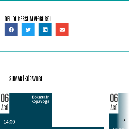
DEILDU ÞESSUM VIÐBURÐI
SUMAR Í KÓPAVOGI
06
06
Bókasafn
Kópavogs
ÁGÚ
ÁGÚ
14:00