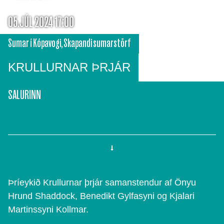
05.JÚL 2024 17:00
Sumar í Kópavogi
,
Skapandi sumarstörf
KRULLURNAR ÞRJÁR
SALURINN
Þríeykið Krullurnar þrjár samanstendur af Önyu
Hrund Shaddock, Benedikt Gylfasyni og Kjalari
Martinssyni Kollmar.