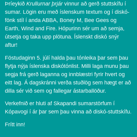
Þríeykið
Krullurnar þrjár
vinnur að gerð stuttskífu í
sumar. Lögin eru með íslenskum textum og í diskó-
fönk stíl í anda ABBA, Boney M, Bee Gees og
Earth, Wind and Fire. Hópurinn sér um að semja,
útsetja og taka upp plötuna. Íslenskt diskó snýr
aftur!
Föstudaginn 5. júlí halda þau tónleika þar sem þau
flytja nýja íslenska diskótónlist. Milli laga munu þau
segja frá gerð laganna og innblæstri fyrir hvert og
eitt lag. Á dagskránni verða stuðlög sem hægt er að
dilla sér við sem og fallegar ástarballöður.
Verkefnið er hluti af Skapandi sumarstörfum í
Kópavogi í ár þar sem þau vinna að diskó-stuttskífu.
Frítt inn!