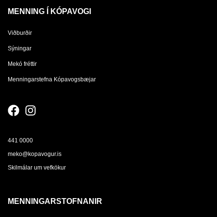
MENNING Í KÓPAVOGI
Viðburðir
Sýningar
Mekó fréttir
Menningarstefna Kópavogsbæjar
441 0000
meko@kopavogur.is
Skilmálar um vefkökur
MENNINGARSTOFNANIR