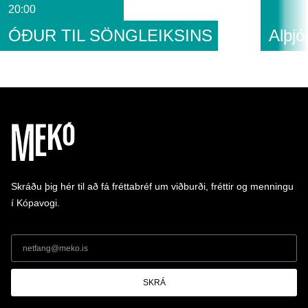
20:00
ÓÐUR TIL SÖNGLEIKSINS
Alþjó
Skráðu þig hér til að fá fréttabréf um viðburði, fréttir og menningu
í Kópavogi.
SKRÁ