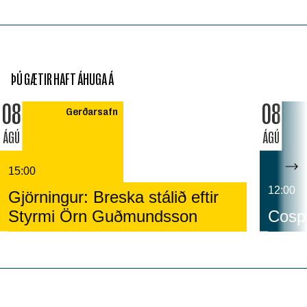
ÞÚ GÆTIR HAFT ÁHUGA Á
08
08
Gerðarsafn
ÁGÚ
ÁGÚ
15:00
12:00
Gjörningur: Breska stálið eftir
Styrmi Örn Guðmundsson
Cospl