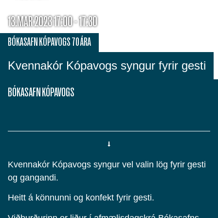
13.MAR 2023 17:00 - 17:30
BÓKASAFN KÓPAVOGS 70 ÁRA
Kvennakór Kópavogs syngur fyrir gesti
BÓKASAFN KÓPAVOGS
Kvennakór Kópavogs syngur vel valin lög fyrir gesti
og gangandi.
Heitt á könnunni og konfekt fyrir gesti.
Viðburðurinn er liður í afmælisdagskrá Bókasafns