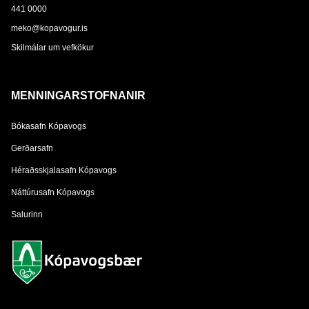
441 0000
meko@kopavogur.is
Skilmálar um vefkökur
MENNINGARSTOFNANIR
Bókasafn Kópavogs
Gerðarsafn
Héraðsskjalasafn Kópavogs
Náttúrusafn Kópavogs
Salurinn