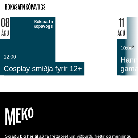
BÓKASAFN KÓPAVOGS
08
11
Bókasafn
Kópavogs
ÁGÚ
ÁGÚ
10:00
12:00
Hann
Cosplay smiðja fyrir 12+
gam
Skráðu þig hér til að fá fréttabréf um viðburði, fréttir og menningu