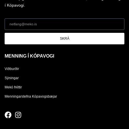
í Kópavogi.
SKRÁ
MENNING Í KÓPAVOGI
Viðburðir
Sýningar
Mekó fréttir
Menningarstefna Kópavogsbæjar