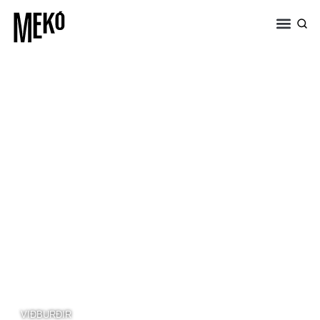
VIÐBURÐIR