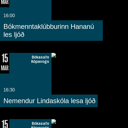
MAR
16:00
Bókmenntaklúbburinn Hananú
les ljóð
15
Bókasafn
Kópavogs
MAR
16:30
Nemendur Lindaskóla lesa ljóð
15
Bókasafn
Kópavogs