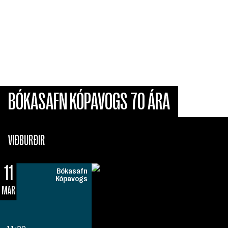
Bókasafn Kópavogs fagnar 70 ára afmæli þann 15. mars
næstkomandi og verður boðið upp á fjölbreytta viðburði í
anda safnsins í mars.
BÓKASAFN KÓPAVOGS 70 ÁRA
VIÐBURÐIR
11
Bókasafn
Kópavogs
MAR