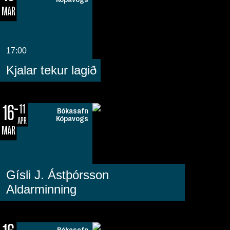
MAR
17:00
Kjalar tekur lagið
16
11
Bókasafn
Kópavogs
APR
MAR
Gísli J. Ástþórsson
Aldarminning