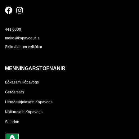
441 0000
meko@kopavogur.is
Skilmálar um vefkökur
MENNINGARSTOFNANIR
Bókasafn Kópavogs
Gerðarsafn
Héraðsskjalasafn Kópavogs
Náttúrusafn Kópavogs
Salurinn