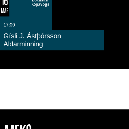
16
Bókasafn
Kópavogs
MAR
17:00
Gísli J. Ástþórsson
Aldarminning