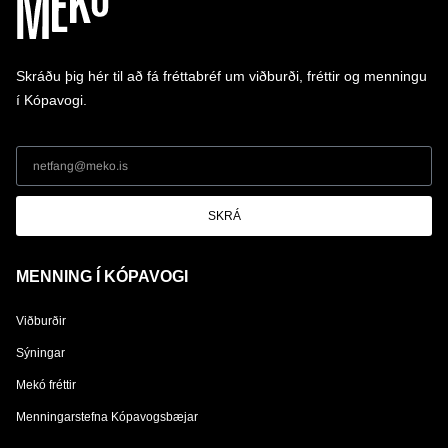
Skráðu þig hér til að fá fréttabréf um viðburði, fréttir og menningu
í Kópavogi.
SKRÁ
MENNING Í KÓPAVOGI
Viðburðir
Sýningar
Mekó fréttir
Menningarstefna Kópavogsbæjar