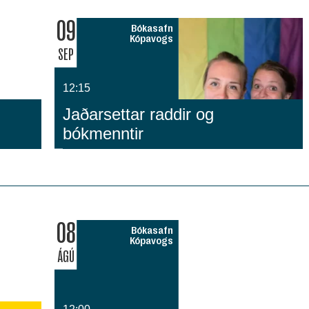
09
Bókasafn
Kópavogs
SEP
12:15
Jaðarsettar raddir og
bókmenntir
08
Bókasafn
Kópavogs
ÁGÚ