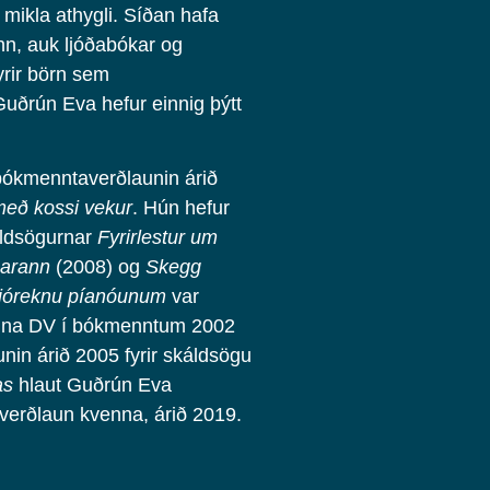
 mikla athygli. Síðan hafa
inn, auk ljóðabókar og
rir börn sem
uðrún Eva hefur einnig þýtt
bókmenntaverðlaunin árið
 með kossi vekur
. Hún hefur
káldsögurnar
Fyrirlestur um
arann
(2008) og
Skegg
sjóreknu píanóunum
var
launa DV í bókmenntum 2002
nin árið 2005 fyrir skáldsögu
as
hlaut Guðrún Eva
verðlaun kvenna, árið 2019.