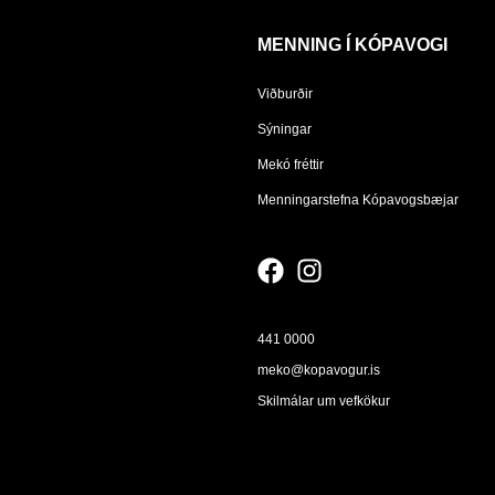
MENNING Í KÓPAVOGI
Viðburðir
Sýningar
Mekó fréttir
Menningarstefna Kópavogsbæjar
441 0000
meko@kopavogur.is
Skilmálar um vefkökur