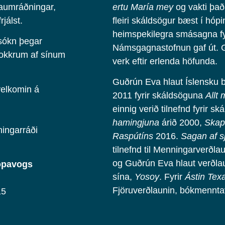
raumráðningar,
ertu María mey
og vakti það
jálst.
fleiri skáldsögur bæst í hóp
heimspekilegra smásagna fy
sókn þegar
Námsgagnastofnun gaf út. G
nokkrum af sínum
verk eftir erlenda höfunda.
Guðrún Eva hlaut Íslensku 
velkomin á
2011 fyrir skáldsöguna
Allt
einnig verið tilnefnd fyrir s
hamingjuna
árið 2000,
Skap
ningarráði
Raspútíns
2016.
Sagan af 
tilnefnd til Menningarverð
og Guðrún Eva hlaut verðlau
Kópavogs
sína,
Yosoy
. Fyrir
Ástin Tex
Fjöruverðlaunin, bókmennta
15