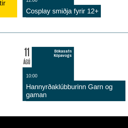
12:00
ir
Cosplay smiðja fyrir 12+
11
Bókasafn
Kópavogs
ÁGÚ
10:00
Hannyrðaklúbburinn Garn og
gaman