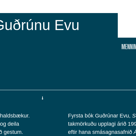
Guðrúnu Evu
MENNIN
áhaldsbækur.
Fyrsta bók Guðrúnar Evu,
S
og deila
takmörkuðu upplagi árið 199
ð gestum.
eftir hana smásagnasafnið