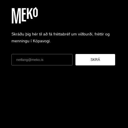
Skráðu þig hér til að fá fréttabréf um viðburði, fréttir og
menningu í Kópavogi.
SKRÁ