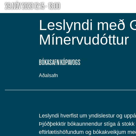
29.NÓV 2023 12:15 - 13:00
Leslyndi með 
Mínervudóttur
BÓKASAFN KÓPAVOGS
Aðalsafn
Leslyndi hverfist um yndislestur og upp
Þjóðþekktir bókaunnendur stíga á stokk 
eftirlætishöfundum og bókakveikjum me