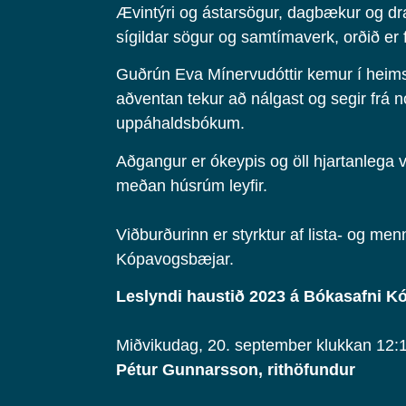
Ævintýri og ástarsögur, dagbækur og d
sígildar sögur og samtímaverk, orðið er fr
Guðrún Eva Mínervudóttir kemur í heim
aðventan tekur að nálgast og segir frá 
uppáhaldsbókum.
Aðgangur er ókeypis og öll hjartanlega 
meðan húsrúm leyfir.
Viðburðurinn er styrktur af lista- og men
Kópavogsbæjar.
Leslyndi haustið 2023 á Bókasafni 
Miðvikudag, 20. september klukkan 12:
Pétur Gunnarsson, rithöfundur