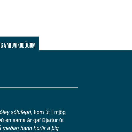
G Á MIÐVIKUDÖGUM
óley sólufegri
, kom út í mjög
8 en sama ár gaf Bjartur út
Á meðan hann horfir á þig