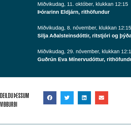
Miðvikudag, 11. október, klukkan 12:15
Þórarinn Eldjárn, rithöfundur
Miðvikudag, 8. nóvember, klukkan 12:1
Silja Aðalsteinsdóttir, ritstjóri og þýð
Miðvikudag, 29. nóvember, klukkan 12:
Guðrún Eva Mínervudóttur, rithöfund
DEILDU ÞESSUM
VIÐBURÐI