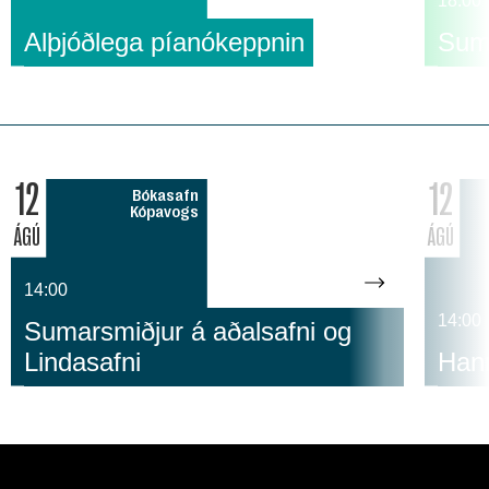
18:00
Alþjóðlega píanókeppnin
Suma
12
12
Bókasafn
Kópavogs
ÁGÚ
ÁGÚ
14:00
14:00
Sumarsmiðjur á aðalsafni og
Lindasafni
Hann