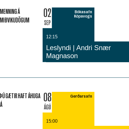
02
MENNING Á
Bókasafn
Kópavogs
MIÐVIKUDÖGUM
SEP
12:15
Leslyndi | Andri Snær
Magnason
08
ÞÚ GÆTIR HAFT ÁHUGA
Gerðarsafn
Á
ÁGÚ
15:00