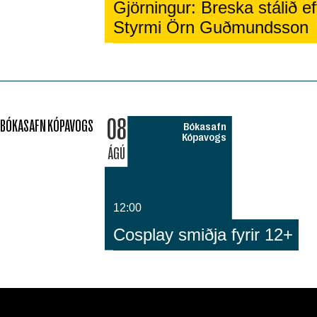
Gjörningur: Breska stálið eft
Styrmi Örn Guðmundsson
08
BÓKASAFN KÓPAVOGS
Bókasafn
Kópavogs
ÁGÚ
12:00
Cosplay smiðja fyrir 12+