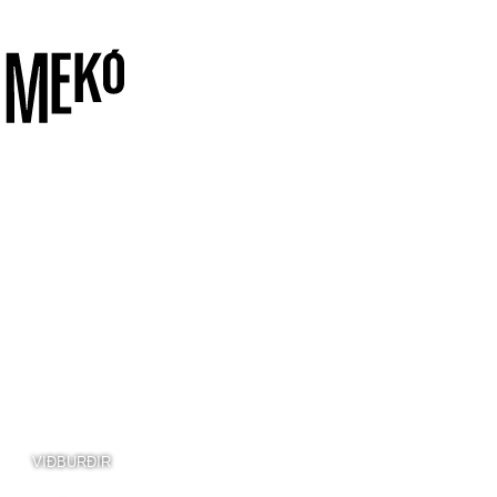
VIÐBURÐIR