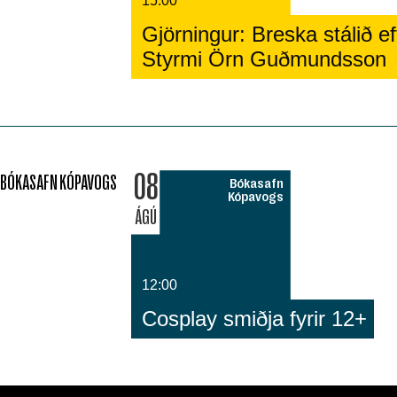
15:00
Gjörningur: Breska stálið eft
Styrmi Örn Guðmundsson
08
BÓKASAFN KÓPAVOGS
Bókasafn
Kópavogs
ÁGÚ
12:00
Cosplay smiðja fyrir 12+