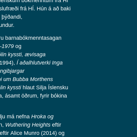
íslenskum bókmenntum frá HÍ
lufræði frá HÍ. Hún á að baki
i, þýðandi,
undur.
u eru barnabókmenntasagan
0–1979
og
lin kyssti, ævisaga
1994),
Í aðalhlutverki Inga
ngibjargar
i um Bubba Morthens
in kyssti
hlaut Silja Íslensku
, ásamt öðrum, fyrir bókina
ilju má nefna
Hroka og
n,
Wuthering Heights
eftir
eftir Alice Munro (2014) og