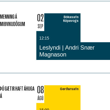
02
MENNING Á
Bókasafn
Kópavogs
MIÐVIKUDÖGUM
SEP
12:15
Leslyndi | Andri Snær
Magnason
08
ÞÚ GÆTIR HAFT ÁHUGA
Gerðarsafn
Á
ÁGÚ