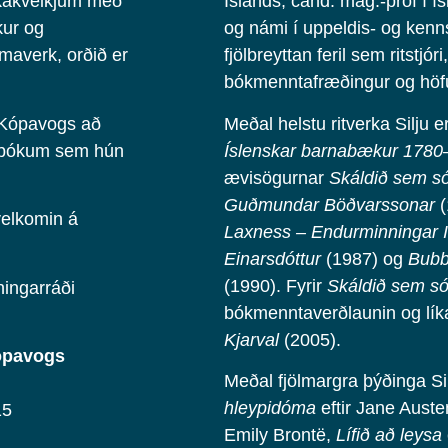
ókakveikjum með
Íslands, cand. mag.-próf í 
kur og
og námi í uppeldis- og kenns
maverk, orðið er
fjölbreyttan feril sem ritstjór
bókmenntafræðingur og höf
n Kópavogs að
Meðal helstu ritverka Silj
sbókum sem hún
Íslenskar barnabækur 178
ævisögurnar
Skáldið sem só
Guðmundar Böðvarssonar
(
velkomin á
Laxness – Endurminningar I
Einarsdóttur
(1987) og
Bubb
(1990). Fyrir
Skáldið sem sól
ningarráði
bókmenntaverðlaunin og líka
Kjarval
(2005).
Kópavogs
Meðal fjölmargra þýðinga S
hleypidóma
eftir Jane Auste
15
Emily Brontë,
Lífið að leysa