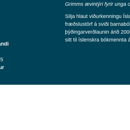
Grimms ævintýri fyrir unga 
Silja hlaut viðurkenningu Ísl
fræðslustörf á sviði barnab
þýðingarverðlaunin árið 2006
5
sitt til íslenskra bókmennta 
andi
15
ur