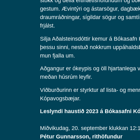
stokk og deila eftirlætishöfundum og b
gestum. Ævintýri og ástarsögur, dagbæ
draumráðningar, sígildar sögur og samtí
frjálst.
Silja Aðalsteinsdóttir kemur á Bókasaf
þessu sinni, nestuð nokkrum uppáhald
mun fjalla um.
Aðgangur er ókeypis og öll hjartanlega 
meðan húsrúm leyfir.
Viðburðurinn er styrktur af lista- og men
Kópavogsbæjar.
Leslyndi haustið 2023 á Bókasafni 
Miðvikudag, 20. september klukkan 12:
Pétur Gunnarsson, rithöfundur