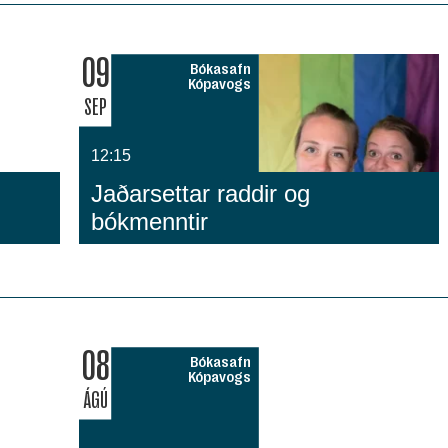
09
Bókasafn
Kópavogs
SEP
12:15
Jaðarsettar raddir og
bókmenntir
08
Bókasafn
Kópavogs
ÁGÚ