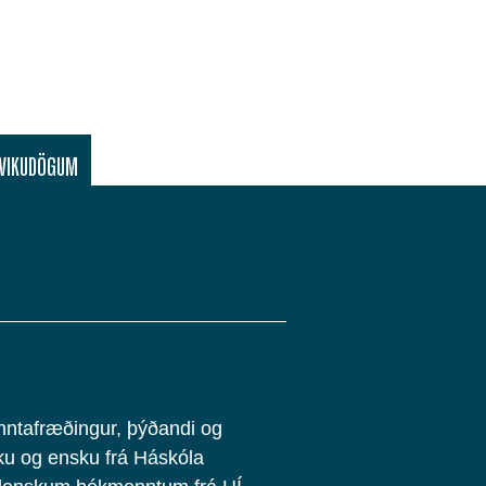
ÐVIKUDÖGUM
enntafræðingur, þýðandi og
nsku og ensku frá Háskóla