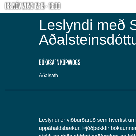
08.NÓV 2023 12:15 - 13:00
Leslyndi með S
Aðalsteinsdótt
BÓKASAFN KÓPAVOGS
Aðalsafn
Leslyndi er viðburðaröð sem hverfist um
uppáhaldsbækur. Þjóðþekktir bókaunnen