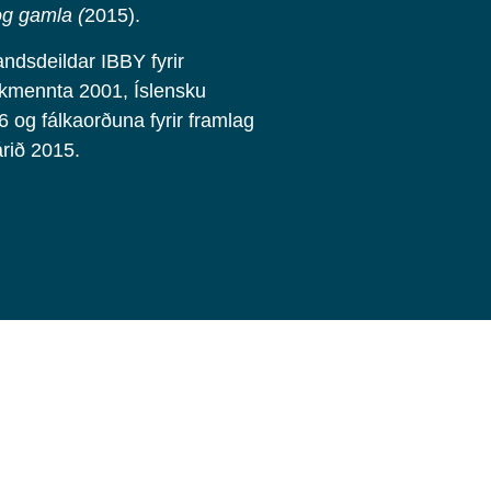
og gamla (
2015).
andsdeildar IBBY fyrir
ókmennta 2001, Íslensku
 og fálkaorðuna fyrir framlag
árið 2015.