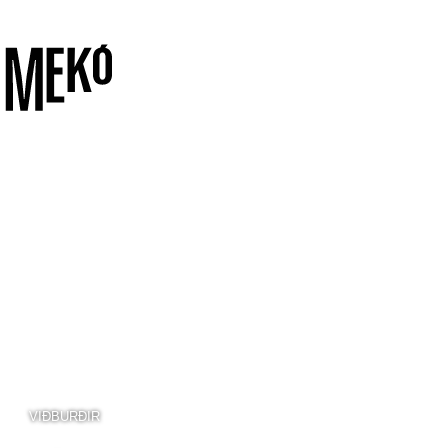
VIÐBURÐIR