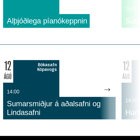
18:00
Alþjóðlega píanókeppnin
Suma
12
12
Bókasafn
Kópavogs
ÁGÚ
ÁGÚ
14:00
14:00
Sumarsmiðjur á aðalsafni og
Lindasafni
Hann