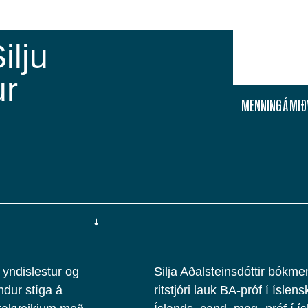
ilju
ur
MENNING Á MI
 yndislestur og
Silja Aðalsteinsdóttir bókm
dur stíga á
ritstjóri lauk BA-próf í ísle