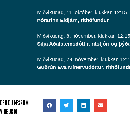
Miðvikudag, 11. október, klukkan 12:15
Þórarinn Eldjárn, rithöfundur
Miðvikudag, 8. nóvember, klukkan 12:1
Silja Aðalsteinsdóttir, ritstjóri og þýð
Miðvikudag, 29. nóvember, klukkan 12:
Guðrún Eva Mínervudóttur, rithöfund
DEILDU ÞESSUM
VIÐBURÐI