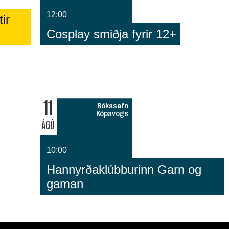
12:00
ir
Cosplay smiðja fyrir 12+
11
Bókasafn
Kópavogs
ÁGÚ
10:00
Hannyrðaklúbburinn Garn og
gaman