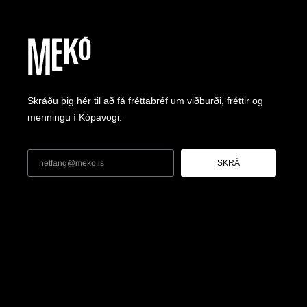
Skráðu þig hér til að fá fréttabréf um viðburði, fréttir og
menningu í Kópavogi.
SKRÁ