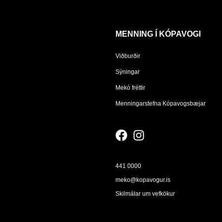
MENNING Í KÓPAVOGI
Viðburðir
Sýningar
Mekó fréttir
Menningarstefna Kópavogsbæjar
441 0000
meko@kopavogur.is
Skilmálar um vefkökur