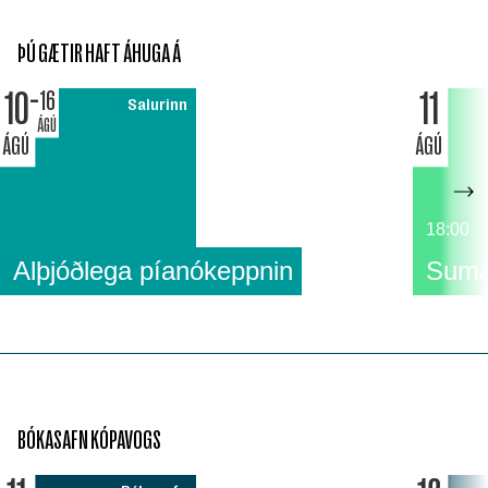
ÞÚ GÆTIR HAFT ÁHUGA Á
10
11
16
Salurinn
ÁGÚ
ÁGÚ
ÁGÚ
18:00
Alþjóðlega píanókeppnin
Suma
BÓKASAFN KÓPAVOGS