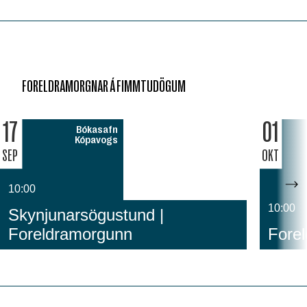
FORELDRAMORGNAR Á FIMMTUDÖGUM
17
01
Bókasafn
Kópavogs
SEP
OKT
10:00
10:00
Skynjunarsögustund |
Foreldramorgunn
Fore