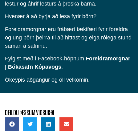
lestur og áhrif lesturs á þroska barna.
Hvenær á að byrja að lesa fyrir börn?
Foreldramorgnar eru frábært tækifæri fyrir foreldra
og ung börn þeirra til að hittast og eiga rólega stund
saman á safninu.
Fylgist með í Facebook-hópnum
Foreldramorgnar
| Bókasafn Kópavogs
.
Ókeypis aðgangur og öll velkomin.
DEILDU ÞESSUM VIÐBURÐI