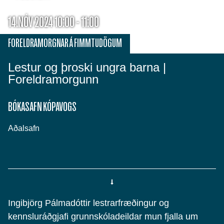
14.NÓV 2024 10:00 - 11:00
FORELDRAMORGNAR Á FIMMTUDÖGUM
Lestur og þroski ungra barna |
Foreldramorgunn
BÓKASAFN KÓPAVOGS
Aðalsafn
Ingibjörg Pálmadóttir lestrarfræðingur og
kennsluráðgjafi grunnskóladeildar mun fjalla um