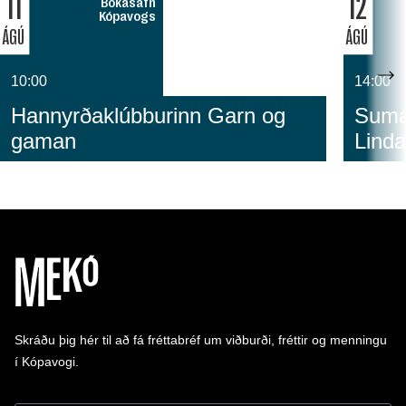
11
12
Bókasafn
Kópavogs
ÁGÚ
ÁGÚ
10:00
14:00
Hannyrðaklúbburinn Garn og
Sumar
gaman
Linda
Skráðu þig hér til að fá fréttabréf um viðburði, fréttir og menningu
í Kópavogi.