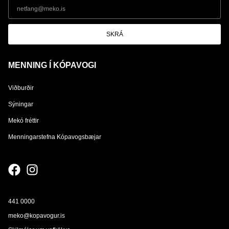
SKRÁ
MENNING Í KÓPAVOGI
Viðburðir
Sýningar
Mekó fréttir
Menningarstefna Kópavogsbæjar
441 0000
meko@kopavogur.is