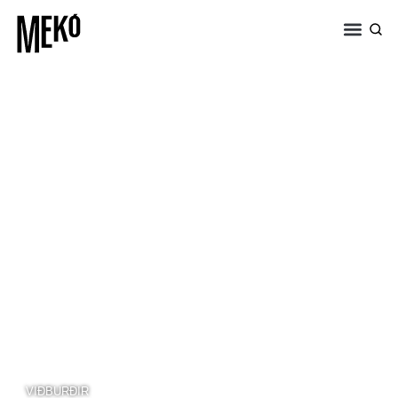
VIÐBURÐIR