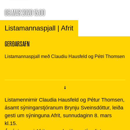
08.MAR 2020 15:00
Listamannaspjall | Afrit
GERÐARSAFN
Listamannaspjall með Claudiu Hausfeld og Pétri Thomsen
Listamennirnir Claudia Hausfeld og Pétur Thomsen,
ásamt sýningarstjóranum Brynju Sveinsdóttur, leiða
gesti um sýninguna Afrit, sunnudaginn 8. mars
kl.15.