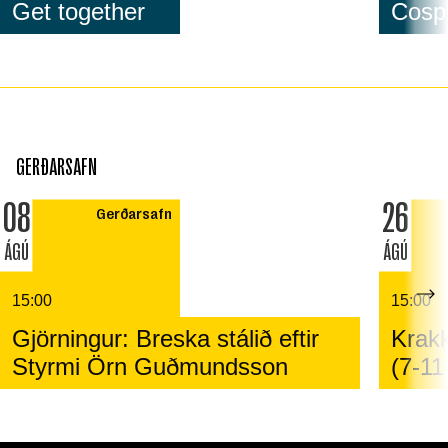
Get together
Cospl
GERÐARSAFN
08
26
Gerðarsafn
ÁGÚ
ÁGÚ
15:00
15:00
Gjörningur: Breska stálið eftir
Krakk
Styrmi Örn Guðmundsson
(7-11