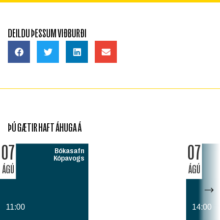
DEILDU ÞESSUM VIÐBURÐI
ÞÚ GÆTIR HAFT ÁHUGA Á
07
07
Bókasafn
Kópavogs
ÁGÚ
ÁGÚ
11:00
14:00