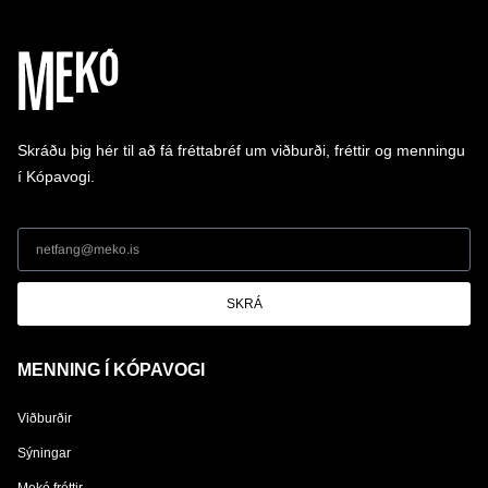
Skráðu þig hér til að fá fréttabréf um viðburði, fréttir og menningu
í Kópavogi.
SKRÁ
MENNING Í KÓPAVOGI
Viðburðir
Sýningar
Mekó fréttir