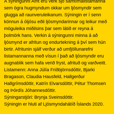
Á sýningunni Afrit eru verk sjö samtímalistamanna
sem ögra hugmyndum okkar um ljósmyndir sem
glugga að raunveruleikanum. Sýningin er í senn
könnun á óljósu eðli ljósmyndarinnar og leikur með
möguleika miðilsins þar sem látið er reyna á
þolmörk hans. Verkin á sýningunni minna á að
ljósmynd er afritun og endurtekning á því sem hún
birtir. Afritunin sjálf verður að umfjöllunarefni
listamannanna með vísun í það að ljósmyndir eru
augnablik sem hafa verið fryst, afrituð og varðveitt.
Listamenn: Anna Júlía Friðbjörnsdóttir, Bjarki
Bragason, Claudia Hausfeld, Hallgerður
Hallgrímsdóttir, Katrín Elvarsdóttir, Pétur Thomsen
og Þórdís Jóhannesdóttir.
Sýningarstjóri: Brynja Sveinsdóttir.
Sýningin er hluti af Ljósmyndahátíð Íslands 2020.