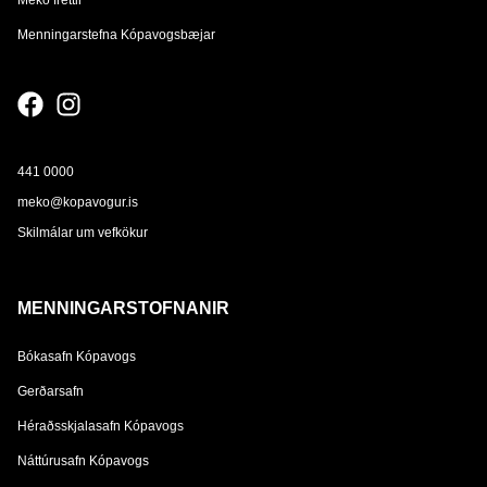
Menningarstefna Kópavogsbæjar
441 0000
meko@kopavogur.is
Skilmálar um vefkökur
MENNINGARSTOFNANIR
Bókasafn Kópavogs
Gerðarsafn
Héraðsskjalasafn Kópavogs
Náttúrusafn Kópavogs