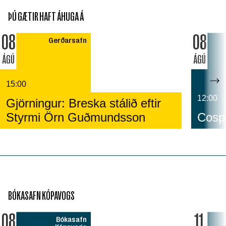
ÞÚ GÆTIR HAFT ÁHUGA Á
08
08
Gerðarsafn
ÁGÚ
ÁGÚ
15:00
12:00
Gjörningur: Breska stálið eftir
Styrmi Örn Guðmundsson
Cospl
BÓKASAFN KÓPAVOGS
08
11
Bókasafn