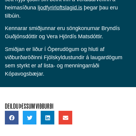
heimasíðuna
ljodfyrirloftslagid.is
þegar þau eru
tilbúin.
Kennarar smiðjunnar eru söngkonurnar Bryndís
Guðjónsdóttir og Vera Hjördís Matsdóttir.
Smiðjan er liður í Óperudögum og hluti af
viðburðaröðinni Fjölskyldustundir á laugardögum
sem styrkt er af lista- og menningarráði
Kópavogsbæjar.
DEILDU ÞESSUM VIÐBURÐI