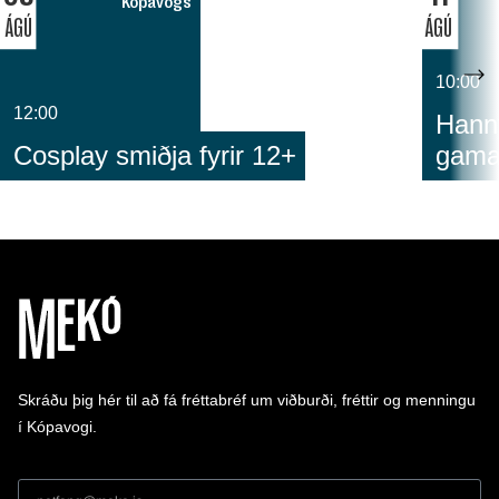
Kópavogs
ÁGÚ
ÁGÚ
10:00
12:00
Hann
Cosplay smiðja fyrir 12+
gam
Skráðu þig hér til að fá fréttabréf um viðburði, fréttir og menningu
í Kópavogi.