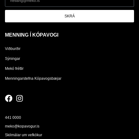
SKRÁ
MENNING Í KÓPAVOGI
Viðburðir
Sýningar
Mekó fréttir
Menningarstefna Kópavogsbæjar
441 0000
meko@kopavogur.is
Skilmálar um vefkökur