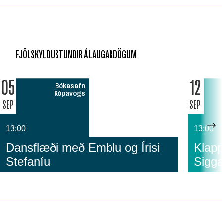
FJÖLSKYLDUSTUNDIR Á LAUGARDÖGUM
05
12
Bókasafn
Kópavogs
SEP
SEP
13:00
13:00
Dansflæði með Emblu og Írisi
Klapp
Stefaníu
Sigga