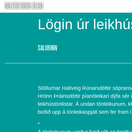
09.FEB 2025 13:30
Lögin úr leikhú
SALURINN
Stöllurnar Hallveig Rúnarsdóttir sópra
Hrönn Þráinsdóttir píanóleikari dýfa sér 
leikhústónlistar. Á undan tónleikunum, k
boðið upp á tónleikaspjall sem fer fram í 
*