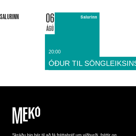
06
SALURINN
Salurinn
ÁGÚ
20:00
ÓÐUR TIL SÖNGLEIKSIN
Skráðu þig hér til að fá fréttabréf um viðburði, fréttir og