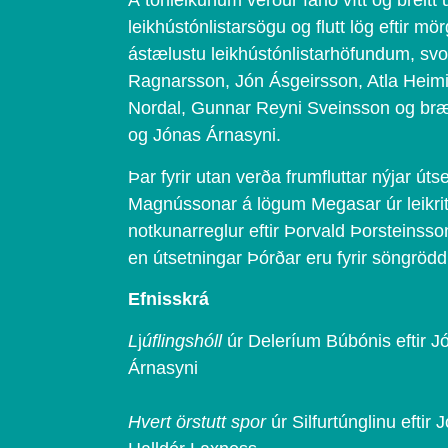
Á tónleikunum verður farið vítt og breitt
leikhústónlistarsögu og flutt lög eftir mö
ástælustu leikhústónlistarhöfundum, sv
Ragnarsson, Jón Ásgeirsson, Atla Heim
Nordal, Gunnar Reyni Sveinsson og br
og Jónas Árnasyni.
Þar fyrir utan verða frumfluttar nýjar út
Magnússonar á lögum Megasar úr leikriti
notkunarreglur eftir Þorvald Þorsteinsso
en útsetningar Þórðar eru fyrir söngrödd
Efnisskrá
L
j
úflingshóll
úr Deleríum Búbónis eftir 
Árnasyni
Hvert örstutt spor
úr Silfurtúnglinu eftir