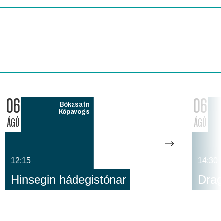
06
06
Bókasafn
Kópavogs
ÁGÚ
ÁGÚ
12:15
14:30
Hinsegin hádegistónar
Dra