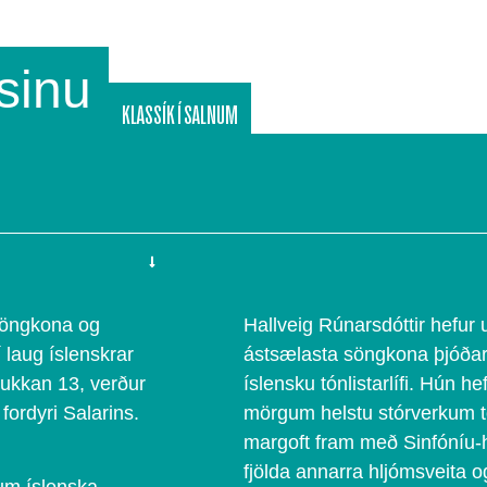
sinu
KLASSÍK Í SALNUM
nsöngkona og
Hallveig Rúnarsdóttir hefur 
í laug íslenskrar
ástsælasta söngkona þjóðarin
lukkan 13, verður
íslensku tónlistarlífi. Hún h
fordyri Salarins.
mörgum helstu stórverkum 
margoft fram með Sinfóníu-
fjölda annarra hljómsveita o