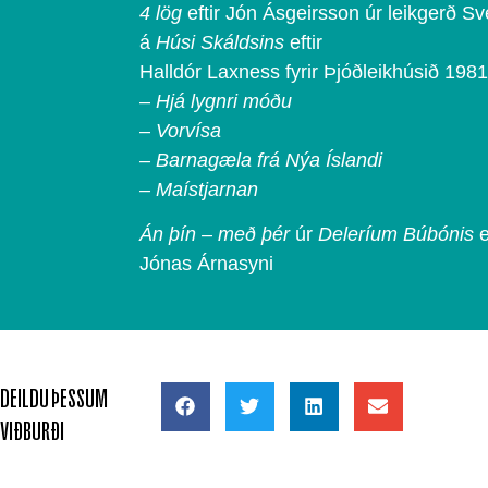
4 lög
eftir Jón Ásgeirsson úr leikgerð S
á
Húsi Skáldsins
eftir
Halldór Laxness fyrir Þjóðleikhúsið 1981
–
Hjá lygnri móðu
–
Vorvísa
– Barnagæla frá Nýa Íslandi
– Maístjarnan
Án þín – með þér
úr
Deleríum Búbónis
e
Jónas Árnasyni
DEILDU ÞESSUM
VIÐBURÐI