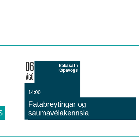
06
Bókasafn
Kópavogs
ÁGÚ
14:00
Fatabreytingar og
S
saumavélakennsla