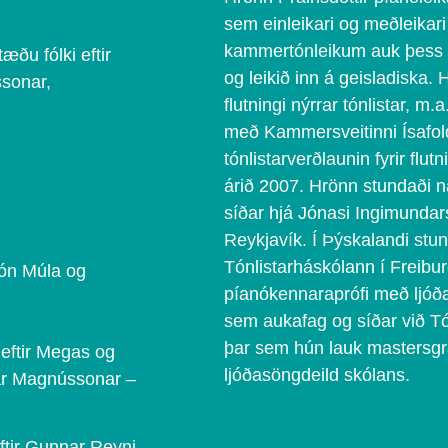
sem einleikari og meðleikar
kammertónleikum auk þess að
æðu fólki eftir
og leikið inn á geisladiska. 
ssonar,
flutningi nýrrar tónlistar,
með Kammersveitinni Ísafol
tónlistarverðlaunin fyrir flutn
árið 2007. Hrönn stundaði n
síðar hjá Jónasi Ingimundars
Reykjavík. Í Þýskalandi stu
Tónlistarháskólann í Freibu
Jón Múla og
píanókennaraprófi með ljó
sem aukafag og síðar við Tó
þar sem hún lauk mastersgr
 eftir Megas og
ljóðasöngdeild skólans.
ðar Magnússonar –
eftir Gunnar Reyni