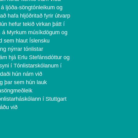
i á ljóða-söngtónleikum og
 hafa hljóðritað fyrir útvarp
Hún hefur tekið virkan þátt í
 m.a. á Myrkum músíkdögum og
d sem hlaut Íslensku
ing nýrrar tónlistar
ám hjá Erlu Stefánsdóttur og
yni í Tónlistarskólanum í
ndaði hún nám við
rg þar sem hún lauk
ðasöngmeðleik
nlistarháskólann í Stuttgart
áðu við