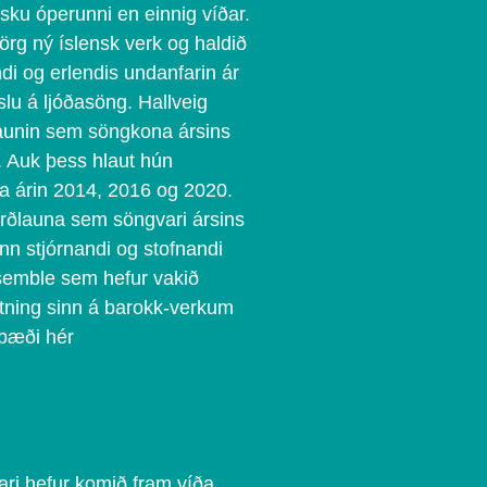
nsku óperunni en einnig víðar.
mörg ný íslensk verk og haldið
ndi og erlendis undanfarin ár
lu á ljóðasöng. Hallveig
ðlaunin sem söngkona ársins
. Auk þess hlaut hún
na árin 2014, 2016 og 2020.
verðlauna sem söngvari ársins
nn stjórnandi og stofnandi
emble sem hefur vakið
lutning sinn á barokk-verkum
bæði hér
ari hefur komið fram víða