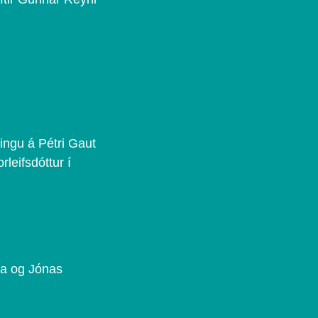
ingu á Pétri Gaut
rleifsdóttur í
la og Jónas