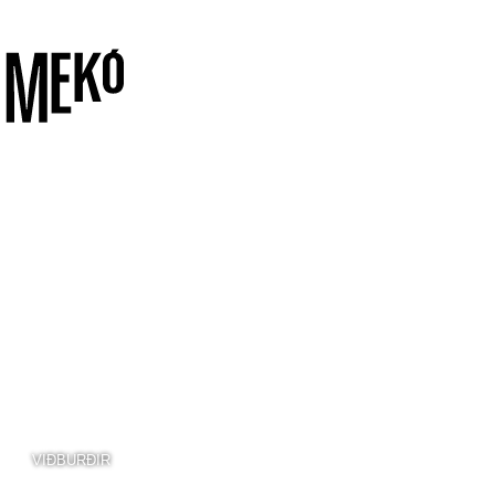
VIÐBURÐIR