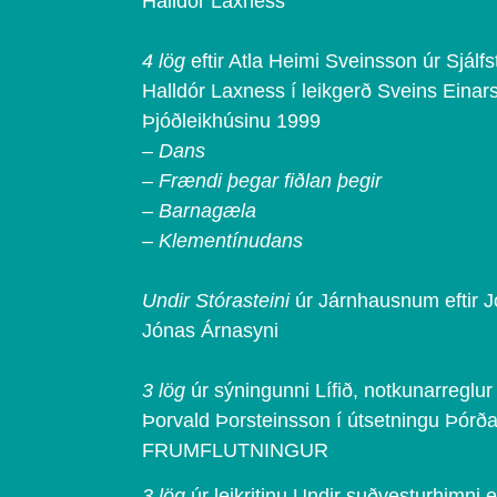
Halldór Laxness
4 lög
eftir Atla Heimi Sveinsson úr Sjálfst
Halldór Laxness í leikgerð Sveins Einar
Þjóðleikhúsinu 1999
–
Dans
– Frændi þegar fiðlan þegir
– Barnagæla
– Klementínudans
Undir Stórasteini
úr Járnhausnum eftir 
Jónas Árnasyni
3 lög
úr sýningunni Lífið, notkunarreglur
Þorvald Þorsteinsson í útsetningu Þór
FRUMFLUTNINGUR
3 lög
úr leikritinu Undir suðvesturhimni 