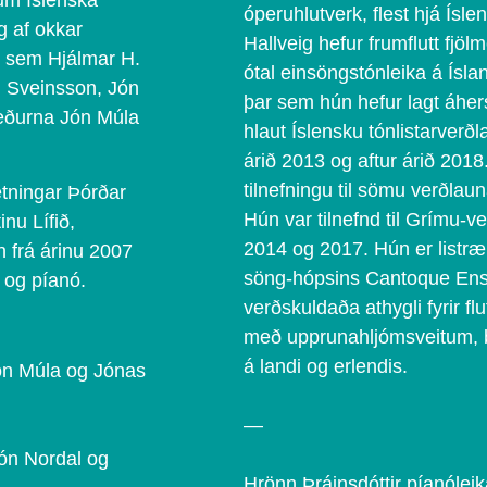
 um íslenska
óperuhlutverk, flest hjá Ísle
rg af okkar
Hallveig hefur frumflutt fjöl
o sem Hjálmar H.
ótal einsöngstónleika á Ísla
i Sveinsson, Jón
þar sem hún hefur lagt áhers
æðurna Jón Múla
hlaut Íslensku tónlistarver
árið 2013 og aftur árið 2018
tilnefningu til sömu verðlau
setningar Þórðar
Hún var tilnefnd til Grímu-
nu Lífið,
2014 og 2017. Hún er listræ
n frá árinu 2007
söng-hópsins Cantoque Ens
 og píanó.
verðskuldaða athygli fyrir f
með upprunahljómsveitum, 
á landi og erlendis.
Jón Múla og Jónas
—
 Jón Nordal og
Hrönn Þráinsdóttir píanóleik