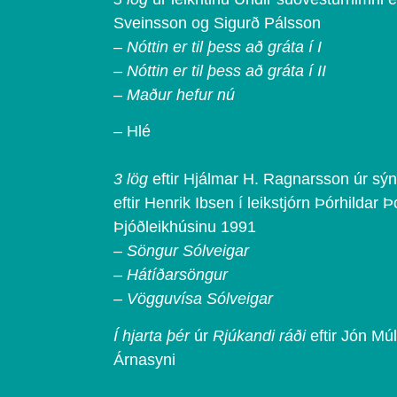
Sveinsson og Sigurð Pálsson
–
Nóttin er til þess að gráta í I
– Nóttin er til þess að gráta í II
– Maður hefur nú
– Hlé
3 lög
eftir Hjálmar H. Ragnarsson úr sýn
eftir Henrik Ibsen í leikstjórn Þórhildar Þo
Þjóðleikhúsinu 1991
–
Söngur Sólveigar
– Hátíðarsöngur
– Vögguvísa Sólveigar
Í hjarta þér
úr
Rjúkandi ráði
eftir Jón Mú
Árnasyni