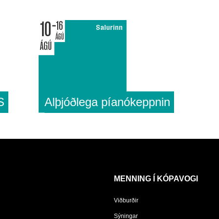
10
16
Salurinn
ÁGÚ
ÁGÚ
S
Alþjóðlega píanókeppnin
MENNING Í KÓPAVOGI
Viðburðir
Sýningar