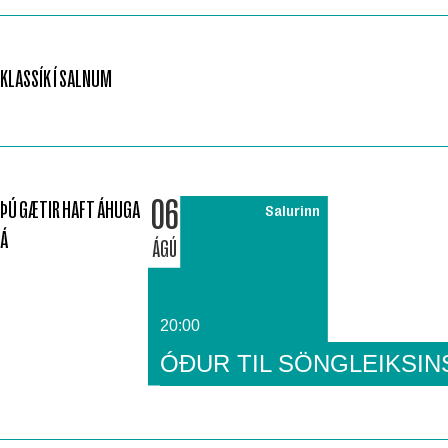
KLASSÍK Í SALNUM
06
ÞÚ GÆTIR HAFT ÁHUGA
Salurinn
Á
ÁGÚ
20:00
ÓÐUR TIL SÖNGLEIKSIN