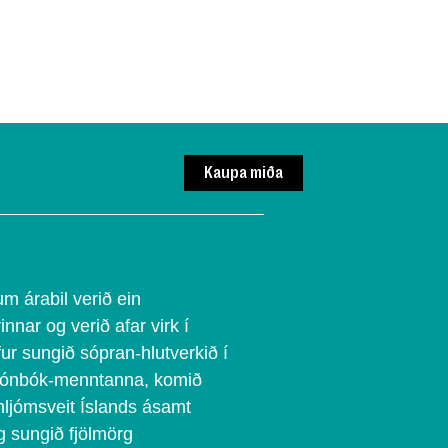
Kaupa miða
um árabil verið ein
nar og verið afar virk í
efur sungið sópran-hlutverkið í
tónbók-menntanna, komið
hljómsveit Íslands ásamt
g sungið fjölmörg