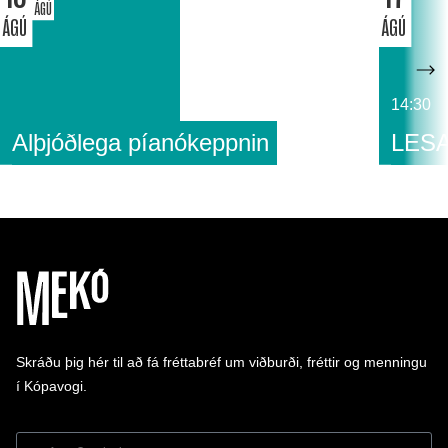
ÁGÚ
ÁGÚ
ÁGÚ
14:30
Alþjóðlega píanókeppnin
LESA
Skráðu þig hér til að fá fréttabréf um viðburði, fréttir og menningu
í Kópavogi.