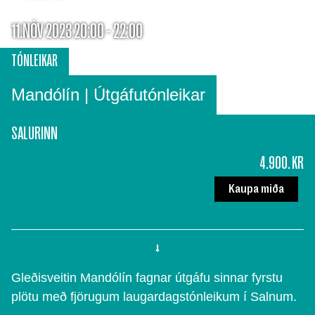
11.NÓV 2023 20:00 - 22:00
TÓNLEIKAR
Mandólín | Útgáfutónleikar
SALURINN
4.900. KR
Kaupa miða
Gleðisveitin Mandólín fagnar útgáfu sinnar fyrstu
plötu með fjörugum laugardagstónleikum í Salnum.