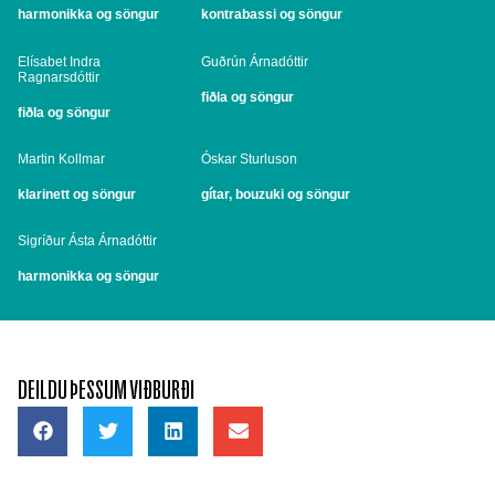
harmonikka og söngur
kontrabassi og söngur
Elísabet Indra
Guðrún Árnadóttir
Ragnarsdóttir
fiðla og söngur
fiðla og söngur
Martin Kollmar
Óskar Sturluson
klarinett og söngur
gítar, bouzuki og söngur
Sigríður Ásta Árnadóttir
harmonikka og söngur
DEILDU ÞESSUM VIÐBURÐI