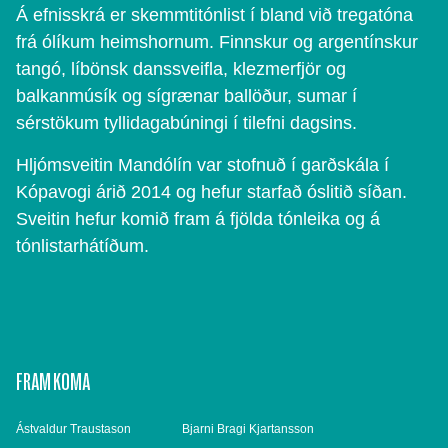
Á efnisskrá er skemmtitónlist í bland við tregatóna
frá ólíkum heimshornum. Finnskur og argentínskur
tangó, líbönsk danssveifla, klezmerfjör og
balkanmúsík og sígrænar ballöður, sumar í
sérstökum tyllidagabúningi í tilefni dagsins.
Hljómsveitin Mandólín var stofnuð í garðskála í
Kópavogi árið 2014 og hefur starfað óslitið síðan.
Sveitin hefur komið fram á fjölda tónleika og á
tónlistarhátíðum.
FRAM KOMA
Ástvaldur Traustason
Bjarni Bragi Kjartansson