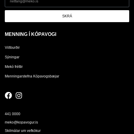
SKRÁ
MENNING Í KÓPAVOGI
Viðburðir
Sýningar
Mekó fréttir
Menningarstefna Kópavogsbæjar
441 0000
meko@kopavogur.is
Skilmálar um vefkökur