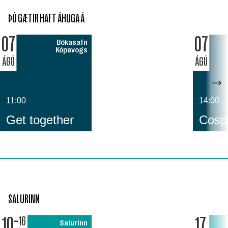
ÞÚ GÆTIR HAFT ÁHUGA Á
07
07
Bókasafn
Kópavogs
ÁGÚ
ÁGÚ
11:00
14:00
Get together
Cospl
SALURINN
10
17
16
Salurinn