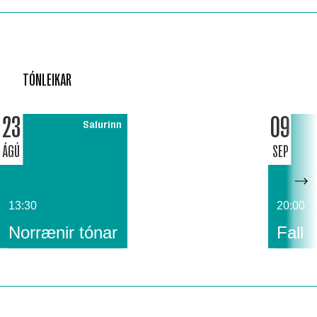
TÓNLEIKAR
23
09
Salurinn
ÁGÚ
SEP
13:30
20:00
Norrænir tónar
Fall