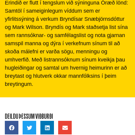
Erindið er flutt í tengslum við sýninguna Óræð lönd:
Samtöl í sameiginlegum víddum sem er
yfirlitssýning á verkum Bryndísar Snæbjörnsdóttur
og Mark Wilson. Bryndís og Mark staðsetja list sína
sem rannsóknar- og samfélagslist og nota gjarnan
samspil manna og dýra í verkefnum sínum til að
skoða málefni er varða sögu, menningu og
umhverfið. Með listrannsóknum sínum kveikja þau
hugleiðingar og samtal um hvernig heimurinn er að
breytast og hlutverk okkar mannfólksins í þeim
breytingum.
DEILDU ÞESSUM VIÐBURÐI