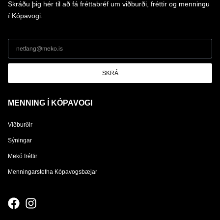
Skráðu þig hér til að fá fréttabréf um viðburði, fréttir og menningu
í Kópavogi.
SKRÁ
MENNING Í KÓPAVOGI
Viðburðir
Sýningar
Mekó fréttir
Menningarstefna Kópavogsbæjar