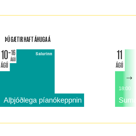
ÞÚ GÆTIR HAFT ÁHUGA Á
10
11
16
Salurinn
ÁGÚ
ÁGÚ
ÁGÚ
18:00
Alþjóðlega píanókeppnin
Suma