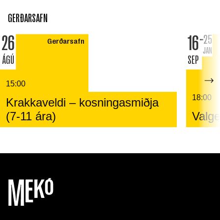
GERÐARSAFN
26
16
25
Gerðarsafn
JAN
ÁGÚ
SEP
15:00
18:00
Krakkaveldi – kosningasmiðja
(7-11 ára)
Valge