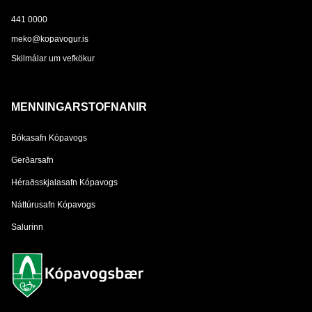
441 0000
meko@kopavogur.is
Skilmálar um vefkökur
MENNINGARSTOFNANIR
Bókasafn Kópavogs
Gerðarsafn
Héraðsskjalasafn Kópavogs
Náttúrusafn Kópavogs
Salurinn