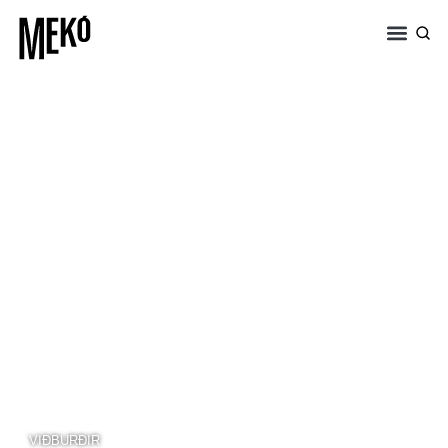
VIÐBURÐIR