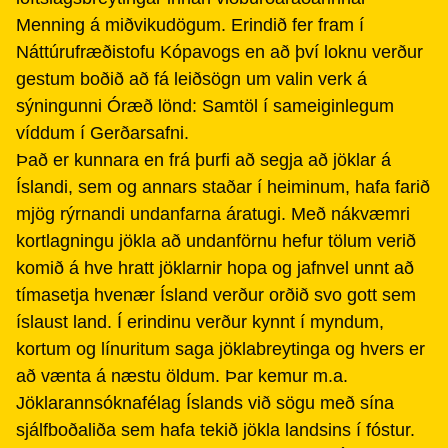
Menning á miðvikudögum. Erindið fer fram í
Náttúrufræðistofu Kópavogs en að því loknu verður
gestum boðið að fá leiðsögn um valin verk á
sýningunni Óræð lönd: Samtöl í sameiginlegum
víddum í Gerðarsafni.
Það er kunnara en frá þurfi að segja að jöklar á
Íslandi, sem og annars staðar í heiminum, hafa farið
mjög rýrnandi undanfarna áratugi. Með nákvæmri
kortlagningu jökla að undanförnu hefur tölum verið
komið á hve hratt jöklarnir hopa og jafnvel unnt að
tímasetja hvenær Ísland verður orðið svo gott sem
íslaust land. Í erindinu verður kynnt í myndum,
kortum og línuritum saga jöklabreytinga og hvers er
að vænta á næstu öldum. Þar kemur m.a.
Jöklarannsóknafélag Íslands við sögu með sína
sjálfboðaliða sem hafa tekið jökla landsins í fóstur.