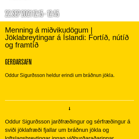
22.SEP 2021 12:15 - 12:45
Menning á miðvikudögum |
Jöklabreytingar á Íslandi: Fortíð, nútíð
og framtíð
GERÐARSAFN
Oddur Sigurðsson heldur erindi um bráðnun jökla.
Oddur Sigurðsson jarðfræðingur og sérfræðingur á
sviði jöklafræði fjallar um bráðnun jökla og
loftslagsbreytingar innan viðburðaraðarinnar