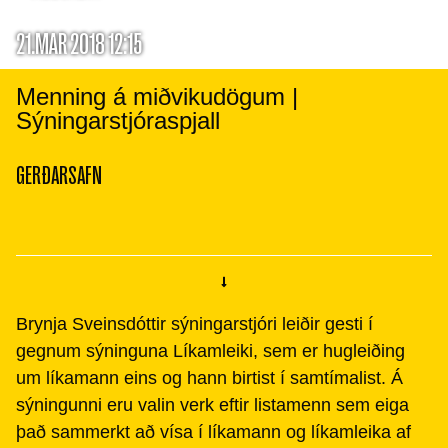
21.MAR 2018 12:15
Menning á miðvikudögum |
Sýningarstjóraspjall
GERÐARSAFN
Brynja Sveinsdóttir sýningarstjóri leiðir gesti í
gegnum sýninguna Líkamleiki, sem er hugleiðing
um líkamann eins og hann birtist í samtímalist. Á
sýningunni eru valin verk eftir listamenn sem eiga
það sammerkt að vísa í líkamann og líkamleika af