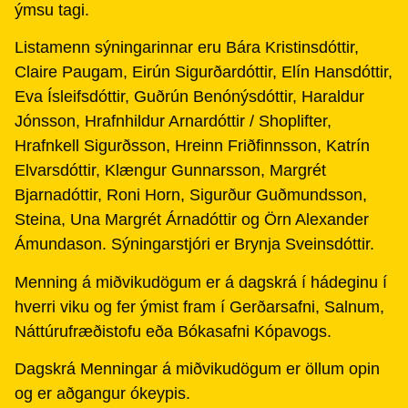
ýmsu tagi.
Listamenn sýningarinnar eru Bára Kristinsdóttir,
Claire Paugam, Eirún Sigurðardóttir, Elín Hansdóttir,
Eva Ísleifsdóttir, Guðrún Benónýsdóttir, Haraldur
Jónsson, Hrafnhildur Arnardóttir / Shoplifter,
Hrafnkell Sigurðsson, Hreinn Friðfinnsson, Katrín
Elvarsdóttir, Klængur Gunnarsson, Margrét
Bjarnadóttir, Roni Horn, Sigurður Guðmundsson,
Steina, Una Margrét Árnadóttir og Örn Alexander
Ámundason. Sýningarstjóri er Brynja Sveinsdóttir.
Menning á miðvikudögum er á dagskrá í hádeginu í
hverri viku og fer ýmist fram í Gerðarsafni, Salnum,
Náttúrufræðistofu eða Bókasafni Kópavogs.
Dagskrá Menningar á miðvikudögum er öllum opin
og er aðgangur ókeypis.