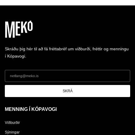
Skráðu þig hér til að fá fréttabréf um viðburði, fréttir og menningu
í Kópavogi.
SKRÁ
MENNING Í KÓPAVOGI
Viðburðir
Sýningar