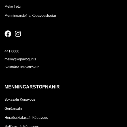
Mekó fréttir
Menningarstefna Kópavogsbæjar
441 0000
meko@kopavogur.is
Skilmálar um vefkökur
MENNINGARSTOFNANIR
Bókasafn Kópavogs
Gerðarsafn
Héraðsskjalasafn Kópavogs
Náttúrusafn Kópavogs