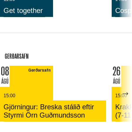
Get together
Cospl
GERÐARSAFN
08
26
Gerðarsafn
ÁGÚ
ÁGÚ
15:00
15:00
Gjörningur: Breska stálið eftir
Krakk
Styrmi Örn Guðmundsson
(7-11