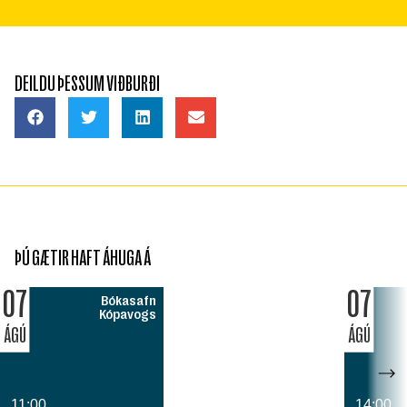
DEILDU ÞESSUM VIÐBURÐI
ÞÚ GÆTIR HAFT ÁHUGA Á
07
07
Bókasafn
Kópavogs
ÁGÚ
ÁGÚ
11:00
14:00