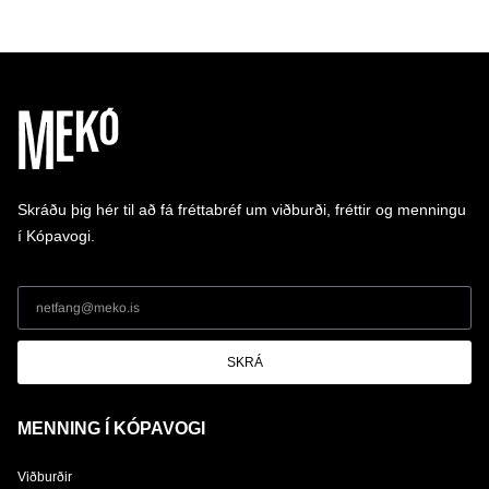
Skráðu þig hér til að fá fréttabréf um viðburði, fréttir og menningu
í Kópavogi.
SKRÁ
MENNING Í KÓPAVOGI
Viðburðir