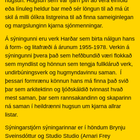
hugsun. Hugsun sem var fjarri því að vera einföld
eða línuleg heldur bar með sér löngun til að má út
skil á milli ólíkra listgreina til að finna sameiginlegan
og margslunginn kjarna sjónmenningar.
Á sýningunni eru verk Harðar sem birta nálgun hans
á form- og litafræði á árunum 1955-1978. Verkin á
sýningunni þvera það sem hefðbundið væri flokkað
sem myndlist og hönnun sem tengja fullkláruð verk,
undirbúningsverk og hugmyndavinnu saman. Í
þessari formrænu könnun hans má finna það svið
þar sem arkitektinn og ljóðskáldið tvinnast hvað
mest saman, þar sem rannsakandinn og skaparinn
ná saman í heildrænni hugsun um kjarna allrar
listar.
Sýningarstjórn sýningarinnar er í höndum Brynju
Sveinsdóttur og Studio Studio (Arnari Frey