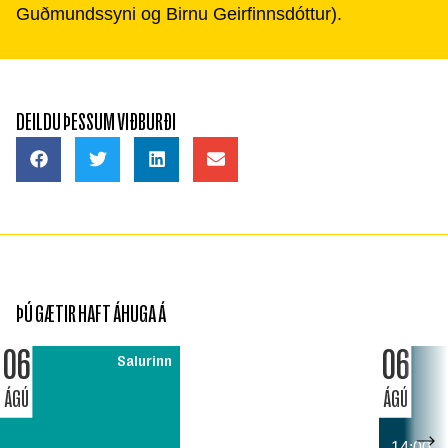
Guðmundssyni og Birnu Geirfinnsdóttur).
DEILDU ÞESSUM VIÐBURÐI
ÞÚ GÆTIR HAFT ÁHUGA Á
06
06
Salurinn
ÁGÚ
ÁGÚ
14:00