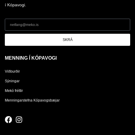
í Kópavogi.
SKRÁ
MENNING Í KÓPAVOGI
Viðburðir
Sýningar
Mekó fréttir
Menningarstefna Kópavogsbæjar