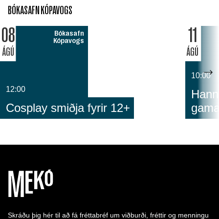
BÓKASAFN KÓPAVOGS
08
11
Bókasafn
Kópavogs
ÁGÚ
ÁGÚ
10:00
12:00
Hann
Cosplay smiðja fyrir 12+
gam
Skráðu þig hér til að fá fréttabréf um viðburði, fréttir og menningu