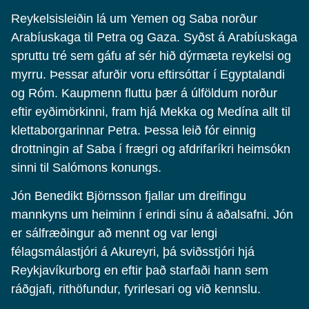
Reykelsisleiðin lá um Yemen og Saba norður
Arabíuskaga til Petra og Gaza. Syðst á Arabíuskaga
spruttu tré sem gáfu af sér hið dýrmæta reykelsi og
myrru. Þessar afurðir voru eftirsóttar í Egyptalandi
og Róm. Kaupmenn fluttu þær á úlföldum norður
eftir eyðimörkinni, fram hjá Mekka og Medína allt til
klettaborgarinnar Petra. Þessa leið fór einnig
drottningin af Saba í frægri og afdrifaríkri heimsókn
sinni til Salómons konungs.
Jón Benedikt Björnsson fjallar um dreifingu
mannkyns um heiminn í erindi sínu á aðalsafni. Jón
er sálfræðingur að mennt og var lengi
félagsmálastjóri á Akureyri, þá sviðsstjóri hjá
Reykjavíkurborg en eftir það starfaði hann sem
ráðgjafi, rithöfundur, fyrirlesari og við kennslu.