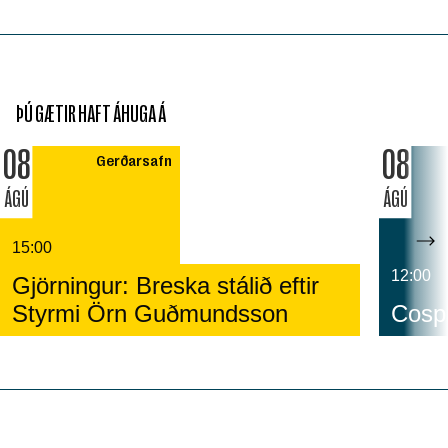
ÞÚ GÆTIR HAFT ÁHUGA Á
08
08
Gerðarsafn
ÁGÚ
ÁGÚ
15:00
12:00
Gjörningur: Breska stálið eftir
Styrmi Örn Guðmundsson
Cospl