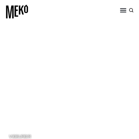
VIÐBURÐIR