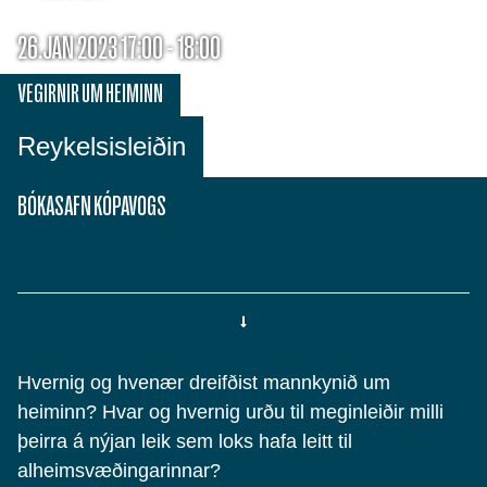
26.JAN 2023 17:00 - 18:00
VEGIRNIR UM HEIMINN
Reykelsisleiðin
BÓKASAFN KÓPAVOGS
Hvernig og hvenær dreifðist mannkynið um
heiminn? Hvar og hvernig urðu til meginleiðir milli
þeirra á nýjan leik sem loks hafa leitt til
alheimsvæðingarinnar?