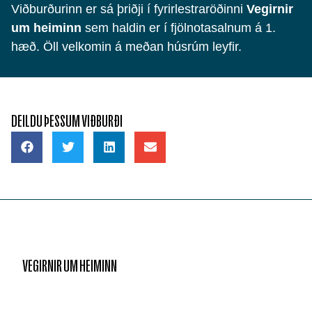
Viðburðurinn er sá þriðji í fyrirlestraröðinni
Vegirnir
um heiminn
sem haldin er í fjölnotasalnum á 1.
hæð. Öll velkomin á meðan húsrúm leyfir.
DEILDU ÞESSUM VIÐBURÐI
VEGIRNIR UM HEIMINN