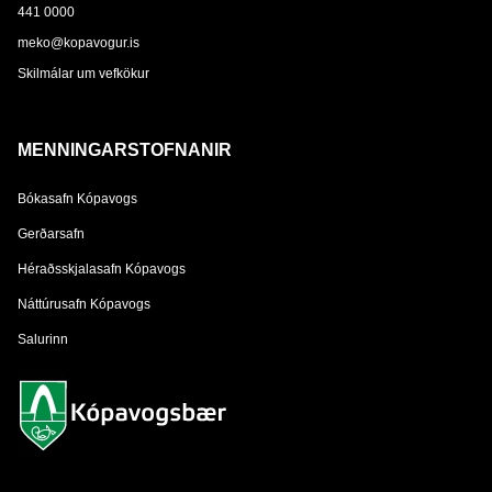
441 0000
meko@kopavogur.is
Skilmálar um vefkökur
MENNINGARSTOFNANIR
Bókasafn Kópavogs
Gerðarsafn
Héraðsskjalasafn Kópavogs
Náttúrusafn Kópavogs
Salurinn