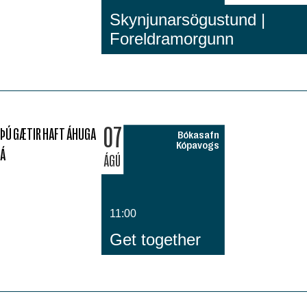
Skynjunarsögustund |
Foreldramorgunn
07
ÞÚ GÆTIR HAFT ÁHUGA
Bókasafn
Kópavogs
Á
ÁGÚ
11:00
Get together