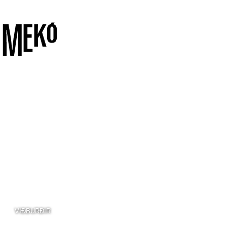
VIÐBURÐIR