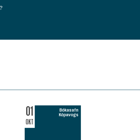
?
01
Bókasafn
Kópavogs
OKT