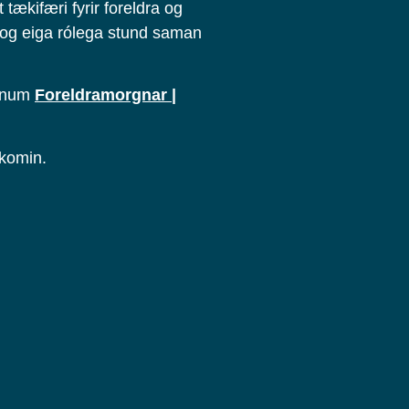
tækifæri fyrir foreldra og
st og eiga rólega stund saman
ópnum
Foreldramorgnar |
lkomin.