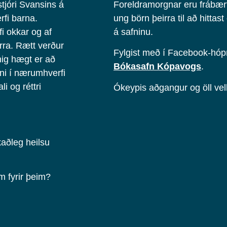
tjóri Svansins á
Foreldramorgnar eru frábært 
rfi barna.
ung börn þeirra til að hitta
i okkar og af
á safninu.
irra. Rætt verður
Fylgist með í Facebook-h
ig hægt er að
Bókasafn Kópavogs
.
ni í nærumhverfi
i og réttri
Ókeypis aðgangur og öll ve
aðleg heilsu
m fyrir þeim?