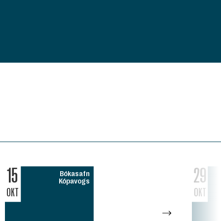
15
29
Bókasafn
Kópavogs
OKT
OKT