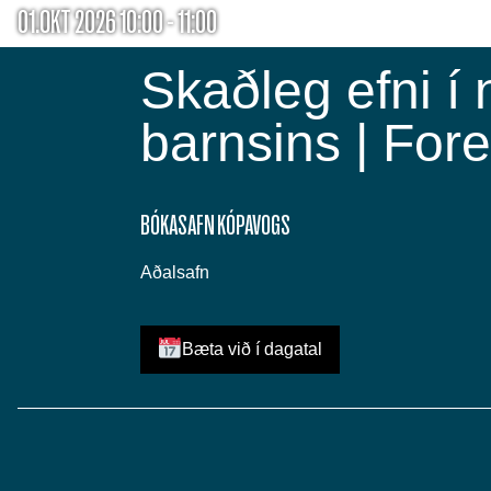
01.OKT 2026 10:00 - 11:00
Skaðleg efni í
barnsins | For
BÓKASAFN KÓPAVOGS
Aðalsafn
Bæta við í dagatal