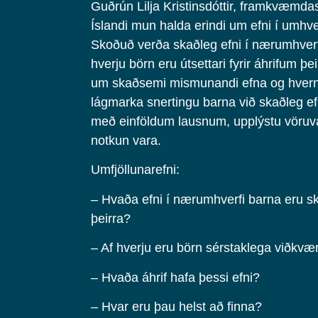
Guðrún Lilja Kristinsdóttir, framkvæmdas
Íslandi mun halda erindi um efni í umhve
Skoðuð verða skaðleg efni í nærumhverf
hverju börn eru útsettari fyrir áhrifum þe
um skaðsemi mismunandi efna og hvern
lágmarka snertingu barna við skaðleg ef
með einföldum lausnum, upplýstu vöruval
notkun vara.
Umfjöllunarefni:
– Hvaða efni í nærumhverfi barna eru sk
þeirra?
– Af hverju eru börn sérstaklega viðkvæ
– Hvaða áhrif hafa þessi efni?
– Hvar eru þau helst að finna?