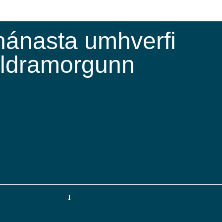
 nánasta umhverfi
eldramorgunn