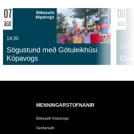
07
08
Bókasafn
Kópavogs
ÁGÚ
ÁGÚ
14:30
12:00
Sögustund með Götuleikhúsi
Kópavogs
Cosp
MENNINGARSTOFNANIR
Bókasafn Kópavogs
Gerðarsafn