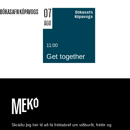
07
BÓKASAFN KÓPAVOGS
Bókasafn
Kópavogs
ÁGÚ
11:00
Get together
Skráðu þig hér til að fá fréttabréf um viðburði, fréttir og