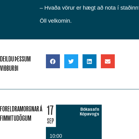
– Hvaða vörur er hægt að nota í staðinn
Öll velkomin.
DEILDU ÞESSUM
VIÐBURÐI
17
FORELDRAMORGNAR Á
Bókasafn
Kópavogs
FIMMTUDÖGUM
SEP
10:00