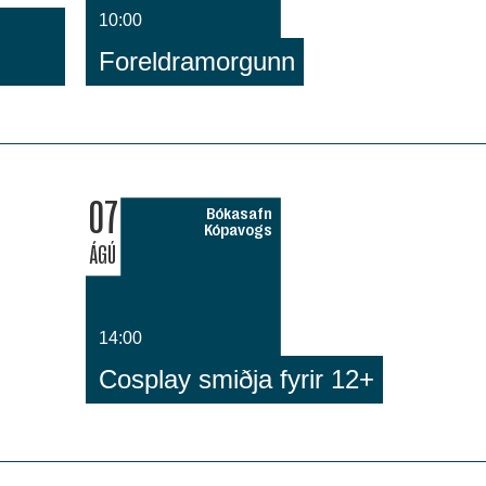
10:00
Foreldramorgunn
07
Bókasafn
Kópavogs
ÁGÚ
14:00
Cosplay smiðja fyrir 12+