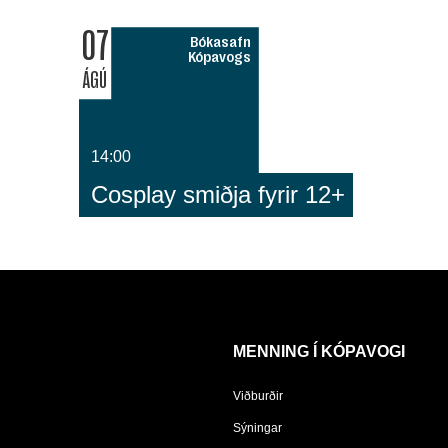
07
Bókasafn
Kópavogs
ÁGÚ
14:00
Cosplay smiðja fyrir 12+
MENNING Í KÓPAVOGI
Viðburðir
Sýningar