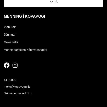
SKRÁ
MENNING Í KÓPAVOGI
Viðburðir
Sýningar
Mekó fréttir
Menningarstefna Kópavogsbæjar
441 0000
meko@kopavogur.is
Skilmálar um vefkökur