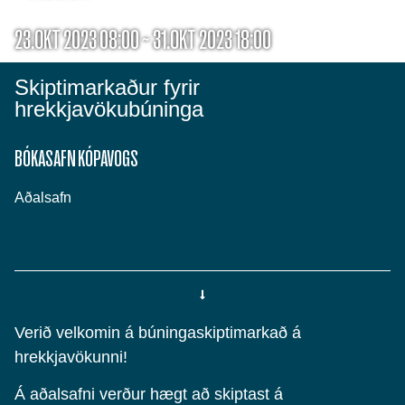
23.OKT 2023 08:00 ~ 31.OKT 2023 18:00
Skiptimarkaður fyrir
hrekkjavökubúninga
BÓKASAFN KÓPAVOGS
Aðalsafn
Verið velkomin á búningaskiptimarkað á
hrekkjavökunni!
Á aðalsafni verður hægt að skiptast á