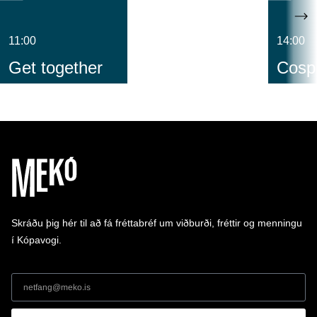
11:00
14:00
Get together
Cospl
Skráðu þig hér til að fá fréttabréf um viðburði, fréttir og menningu
í Kópavogi.