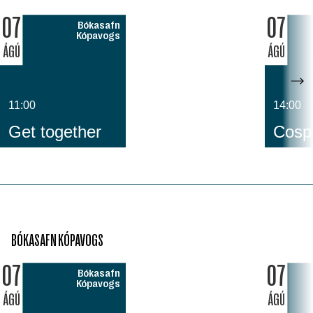
07
07
Bókasafn
Kópavogs
ÁGÚ
ÁGÚ
11:00
14:00
Get together
Cospl
BÓKASAFN KÓPAVOGS
07
07
Bókasafn
Kópavogs
ÁGÚ
ÁGÚ