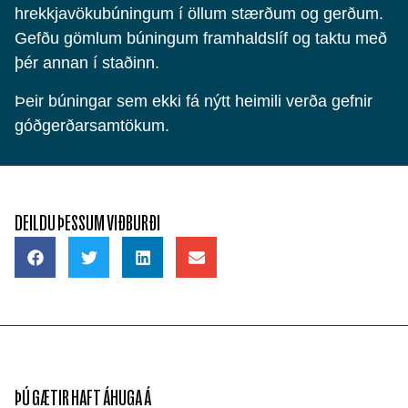
hrekkjavökubúningum í öllum stærðum og gerðum.
Gefðu gömlum búningum framhaldslíf og taktu með
þér annan í staðinn.
Þeir búningar sem ekki fá nýtt heimili verða gefnir
góðgerðarsamtökum.
DEILDU ÞESSUM VIÐBURÐI
ÞÚ GÆTIR HAFT ÁHUGA Á