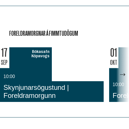
FORELDRAMORGNAR Á FIMMTUDÖGUM
17
01
Bókasafn
Kópavogs
SEP
OKT
10:00
10:00
Skynjunarsögustund |
Foreldramorgunn
Fore