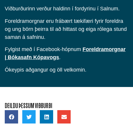
Viðburðurinn verður haldinn í fordyrinu í Salnum.
Foreldramorgnar eru frábært tækifæri fyrir foreldra
og ung börn þeirra til að hittast og eiga rólega stund
saman á safninu.
Fylgist með í Facebook-hópnum
Foreldramorgnar
| Bókasafn Kópavogs
.
Ókeypis aðgangur og öll velkomin.
DEILDU ÞESSUM VIÐBURÐI