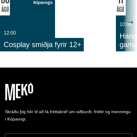
Kópavogs
ÁGÚ
ÁGÚ
10:00
12:00
Hann
Cosplay smiðja fyrir 12+
gam
Skráðu þig hér til að fá fréttabréf um viðburði, fréttir og menningu
í Kópavogi.