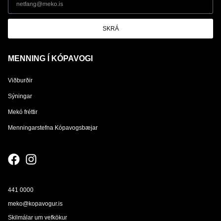
SKRÁ
MENNING Í KÓPAVOGI
Viðburðir
Sýningar
Mekó fréttir
Menningarstefna Kópavogsbæjar
441 0000
meko@kopavogur.is
Skilmálar um vefkökur