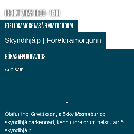
09.OKT 2025 10:00 - 11:00
FORELDRAMORGNAR Á FIMMTUDÖGUM
Skyndihjálp | Foreldramorgunn
BÓKASAFN KÓPAVOGS
Aðalsafn
Ólafur Ingi Grettisson, slökkviliðsmaður og
skyndihjálparkennari, kennir foreldrum helstu atriði í
skyndihjálp.