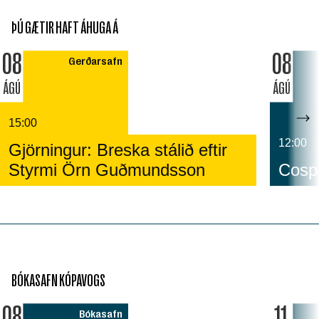
ÞÚ GÆTIR HAFT ÁHUGA Á
08
08
Gerðarsafn
ÁGÚ
ÁGÚ
15:00
12:00
Gjörningur: Breska stálið eftir
Styrmi Örn Guðmundsson
Cospl
BÓKASAFN KÓPAVOGS
08
11
Bókasafn