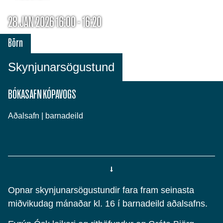
28.JAN 2026 16:00 - 16:20
Börn
Skynjunarsögustund
BÓKASAFN KÓPAVOGS
Aðalsafn | barnadeild
Opnar skynjunarsögustundir fara fram seinasta
miðvikudag mánaðar kl. 16 í barnadeild aðalsafns.