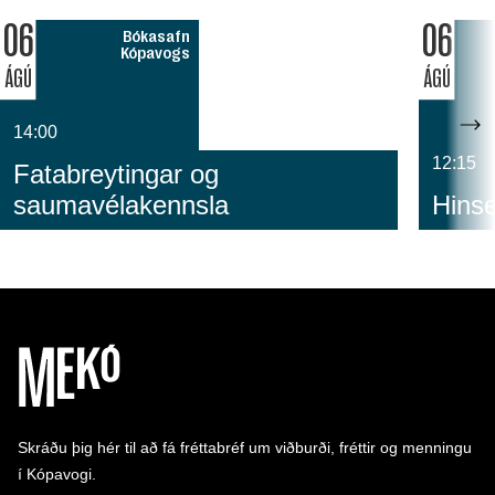
06
06
Bókasafn
Kópavogs
ÁGÚ
ÁGÚ
14:00
12:15
Fatabreytingar og
saumavélakennsla
Hinse
Skráðu þig hér til að fá fréttabréf um viðburði, fréttir og menningu
í Kópavogi.