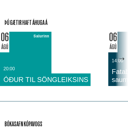
ÞÚ GÆTIR HAFT ÁHUGA Á
06
06
Salurinn
ÁGÚ
ÁGÚ
14:00
20:00
Fatab
ÓÐUR TIL SÖNGLEIKSINS
saum
BÓKASAFN KÓPAVOGS