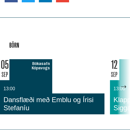
BÖRN
05
12
Bókasafn
Kópavogs
SEP
SEP
13:00
13:00
Dansflæði með Emblu og Írisi
Klapp
Stefaníu
Sigga