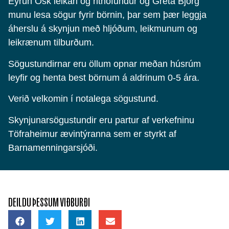
Eyrún Ósk leikari og rithöfundur og Gréta Björg
munu lesa sögur fyrir börnin, þar sem þær leggja
áherslu á skynjun með hljóðum, leikmunum og
leikrænum tilburðum.
Sögustundirnar eru öllum opnar meðan húsrúm
leyfir og henta best börnum á aldrinum 0-5 ára.
Verið velkomin í notalega sögustund.
Skynjunarsögustundir eru partur af verkefninu
Töfraheimur ævintýranna sem er styrkt af
Barnamenningarsjóði.
DEILDU ÞESSUM VIÐBURÐI