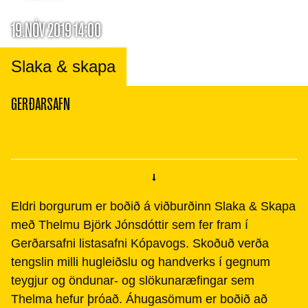
19.NÓV 2019 14:00
Slaka & skapa
GERÐARSAFN
Eldri borgurum er boðið á viðburðinn Slaka & Skapa
með Thelmu Björk Jónsdóttir sem fer fram í
Gerðarsafni listasafni Kópavogs. Skoðuð verða
tengslin milli hugleiðslu og handverks í gegnum
teygjur og öndunar- og slökunaræfingar sem
Thelma hefur þróað. Áhugasömum er boðið að