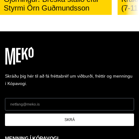
Styrmi Örn Guðmundsson
(7-11
Skráðu þig hér til að fá fréttabréf um viðburði, fréttir og menningu
í Kópavogi.
SKRÁ
MENNING Í KÓPAVOGI