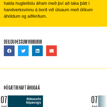
halda hugleiðslu áfram með því að taka þátt í
handverksvinnu á borð við útsaum með ólíkum
áhöldum og aðferðum.
DEILDU ÞESSUM VIÐBURÐI
ÞÚ GÆTIR HAFT ÁHUGA Á
07
07
Bókasafn
Kópavogs