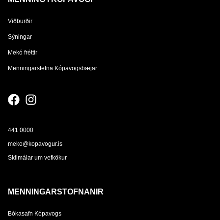
Viðburðir
Sýningar
Mekó fréttir
Menningarstefna Kópavogsbæjar
441 0000
meko@kopavogur.is
Skilmálar um vefkökur
MENNINGARSTOFNANIR
Bókasafn Kópavogs