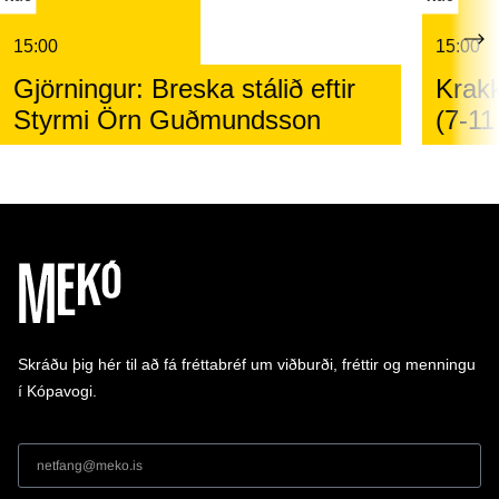
15:00
15:00
Gjörningur: Breska stálið eftir
Krakk
Styrmi Örn Guðmundsson
(7-11
Skráðu þig hér til að fá fréttabréf um viðburði, fréttir og menningu
í Kópavogi.