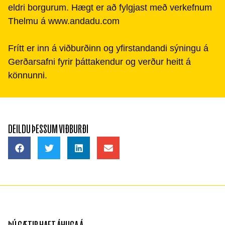
eldri borgurum. Hægt er að fylgjast með verkefnum
Thelmu á www.andadu.com
Frítt er inn á viðburðinn og yfirstandandi sýningu á
Gerðarsafni fyrir þáttakendur og verður heitt á
könnunni.
DEILDU ÞESSUM VIÐBURÐI