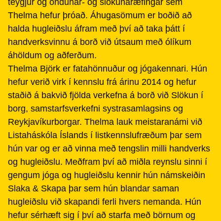
teygjur og öndunar- og slökunaræfingar sem
Thelma hefur þróað. Áhugasömum er boðið að
halda hugleiðslu áfram með því að taka þátt í
handverksvinnu á borð við útsaum með ólíkum
áhöldum og aðferðum.
Thelma Björk er fatahönnuður og jógakennari. Hún
hefur verið virk í kennslu frá árinu 2014 og hefur
staðið á bakvið fjölda verkefna á borð við Slökun í
borg, samstarfsverkefni systrasamlagsins og
Reykjavíkurborgar. Thelma lauk meistaranámi við
Listaháskóla Íslands í listkennslufræðum þar sem
hún var og er að vinna með tengslin milli handverks
og hugleiðslu. Meðfram því að miðla reynslu sinni í
gengum jóga og hugleiðslu kennir hún námskeiðin
Slaka & Skapa þar sem hún blandar saman
hugleiðslu við skapandi ferli hvers nemanda. Hún
hefur sérhæft sig í því að starfa með börnum og