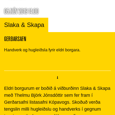
05.NÓV 2019 14:00
Slaka & Skapa
GERÐARSAFN
Handverk og hugleiðsla fyrir eldri borgara.
Eldri borgurum er boðið á viðburðinn Slaka & Skapa
með Thelmu Björk Jónsdóttir sem fer fram í
Gerðarsafni listasafni Kópavogs. Skoðuð verða
tengslin milli hugleiðslu og handverks í gegnum