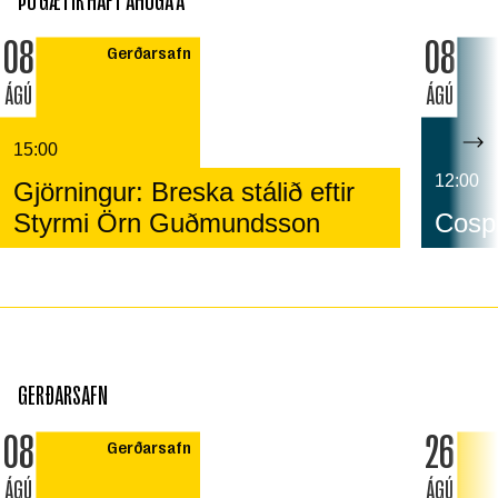
ÞÚ GÆTIR HAFT ÁHUGA Á
08
08
Gerðarsafn
ÁGÚ
ÁGÚ
15:00
12:00
Gjörningur: Breska stálið eftir
Styrmi Örn Guðmundsson
Cospl
GERÐARSAFN
08
26
Gerðarsafn
ÁGÚ
ÁGÚ