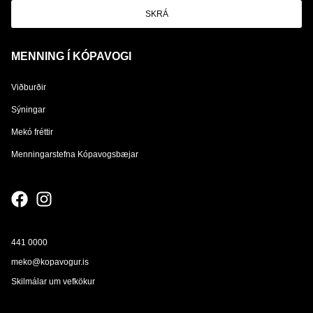
SKRÁ
MENNING Í KÓPAVOGI
Viðburðir
Sýningar
Mekó fréttir
Menningarstefna Kópavogsbæjar
441 0000
meko@kopavogur.is
Skilmálar um vefkökur