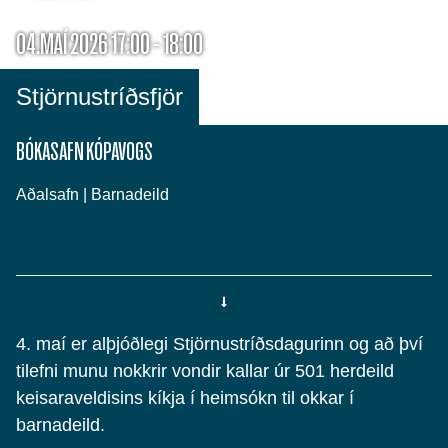
04.MAÍ 2026 17:00 - 18:00
Stjörnustríðsfjör
BÓKASAFN KÓPAVOGS
Aðalsafn | Barnadeild
4. maí er alþjóðlegi Stjörnustríðsdagurinn og að því
tilefni munu nokkrir vondir kallar úr 501 herdeild
keisaraveldisins kíkja í heimsókn til okkar í
barnadeild.