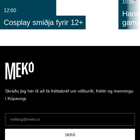
10:00
12:00
Hann
Cosplay smiðja fyrir 12+
gam
Skráðu þig hér til að fá fréttabréf um viðburði, fréttir og menningu
í Kópavogi.
SKRÁ