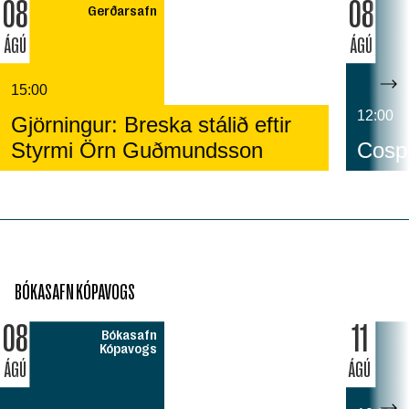
08
08
Gerðarsafn
ÁGÚ
ÁGÚ
15:00
12:00
Gjörningur: Breska stálið eftir
Styrmi Örn Guðmundsson
Cospl
BÓKASAFN KÓPAVOGS
08
11
Bókasafn
Kópavogs
ÁGÚ
ÁGÚ