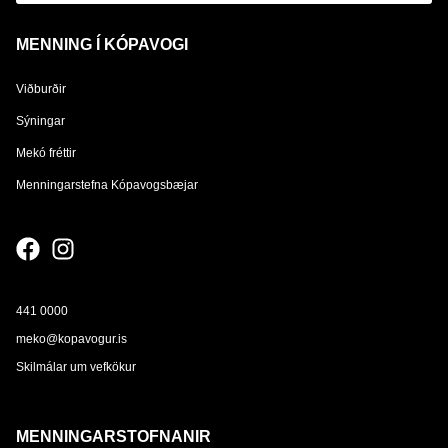
MENNING Í KÓPAVOGI
Viðburðir
Sýningar
Mekó fréttir
Menningarstefna Kópavogsbæjar
441 0000
meko@kopavogur.is
Skilmálar um vefkökur
MENNINGARSTOFNANIR