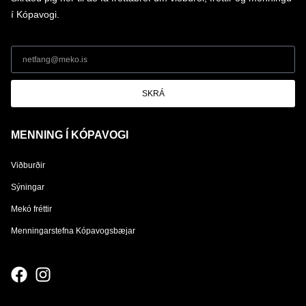
í Kópavogi.
SKRÁ
MENNING Í KÓPAVOGI
Viðburðir
Sýningar
Mekó fréttir
Menningarstefna Kópavogsbæjar