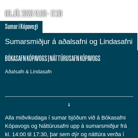
08.JÚL 2026 14:00 - 17:30
Sumar í Kópavogi
Sumarsmiðjur á aðalsafni og Lindasafni
BÓKASAFN KÓPAVOGS
|
NÁTTÚRUSAFN KÓPAVOGS
Aðalsafn & Lindasafn
Alla miðvikudaga í sumar bjóðum við á Bókasafni
Kópavogs og Náttúrusafni upp á sumarsmiðjur frá
kl. 14:00 til 17:30, þar sem dýr og náttúra verða í