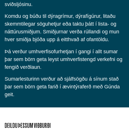
sviðsljósinu.
Komdu og búðu til dýragrímur, dýrafígúrur, litaðu
skemmtilegar söguhetjur eða taktu þátt í lista- og
náttúrusmiðjum. Smiðjurnar verða rúllandi og mun
hver smiðja bjóða upp á eitthvað af ofantöldu.
Þá verður umhverfisofurhetjan í gangi í allt sumar
þar sem börn geta leyst umhverfistengd verkefni og
fengið verðlaun.
Sumarlesturinn verður að sjálfsögðu á sínum stað
þar sem börn geta farið í ævintýraferð með Gúnda
geit.
DEILDU ÞESSUM VIÐBURÐI