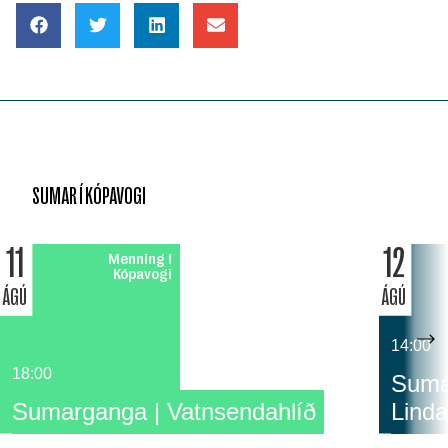
SUMAR Í KÓPAVOGI
11
12
Menning í
Kópavogi
ÁGÚ
ÁGÚ
14:00
18:00
Sumar
Sumarganga | Vatnsendahlíð
Linda