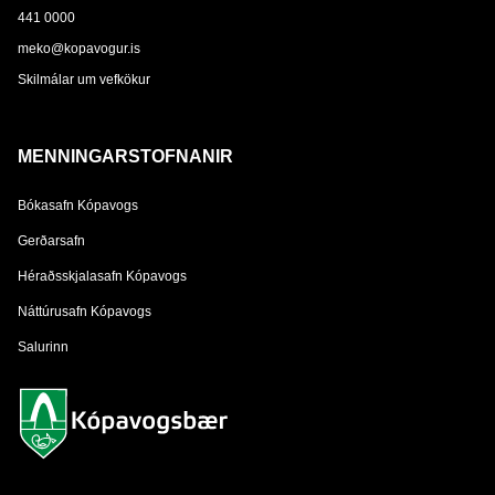
441 0000
meko@kopavogur.is
Skilmálar um vefkökur
MENNINGARSTOFNANIR
Bókasafn Kópavogs
Gerðarsafn
Héraðsskjalasafn Kópavogs
Náttúrusafn Kópavogs
Salurinn