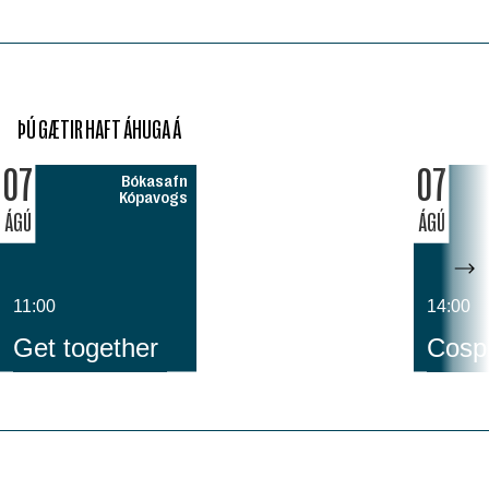
ÞÚ GÆTIR HAFT ÁHUGA Á
07
07
Bókasafn
Kópavogs
ÁGÚ
ÁGÚ
11:00
14:00
Get together
Cospl