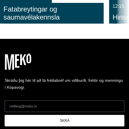
12:15
Fatabreytingar og
saumavélakennsla
Hinse
Skráðu þig hér til að fá fréttabréf um viðburði, fréttir og menningu
í Kópavogi.
SKRÁ