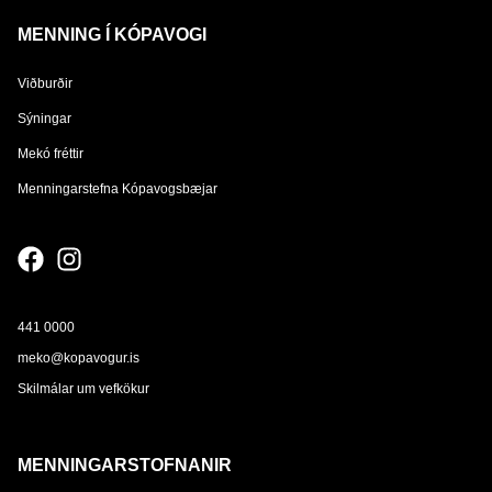
MENNING Í KÓPAVOGI
Viðburðir
Sýningar
Mekó fréttir
Menningarstefna Kópavogsbæjar
441 0000
meko@kopavogur.is
Skilmálar um vefkökur
MENNINGARSTOFNANIR