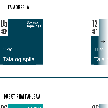
TALA OG SPILA
05
12
Bókasafn
Kópavogs
SEP
SEP
11:30
11:30
Tala og spila
Tala 
ÞÚ GÆTIR HAFT ÁHUGA Á
Salurinn