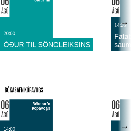
06
06
ÁGÚ
ÁGÚ
14:00
20:00
Fatab
ÓÐUR TIL SÖNGLEIKSINS
saum
BÓKASAFN KÓPAVOGS
06
06
Bókasafn
Kópavogs
ÁGÚ
ÁGÚ
14:00