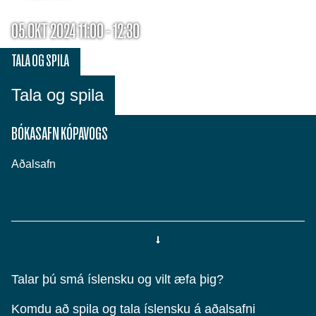
05.OKT 2024 11:00 - 12:30
TALA OG SPILA
Tala og spila
BÓKASAFN KÓPAVOGS
Aðalsafn
Talar þú smá íslensku og vilt æfa þig?
Komdu að spila og tala íslensku á aðalsafni