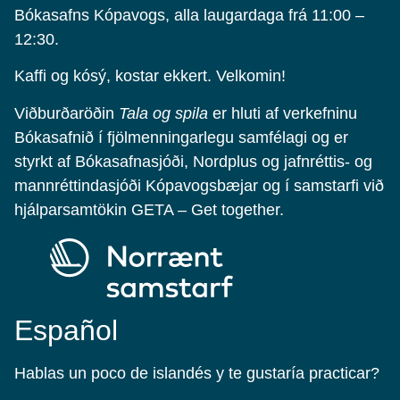
Bókasafns Kópavogs, alla laugardaga frá 11:00 –
12:30.
Kaffi og kósý, kostar ekkert. Velkomin!
Viðburðaröðin
Tala og spila
er hluti af verkefninu
Bókasafnið í fjölmenningarlegu samfélagi og er
styrkt af Bókasafnasjóði, Nordplus og jafnréttis- og
mannréttindasjóði Kópavogsbæjar og í samstarfi við
hjálparsamtökin GETA – Get together.
Español
Hablas un poco de islandés y te gustaría practicar?