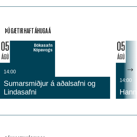
ÞÚ GÆTIR HAFT ÁHUGA Á
05
05
Bókasafn
Kópavogs
ÁGÚ
ÁGÚ
14:00
14:00
Sumarsmiðjur á aðalsafni og
Lindasafni
Hanny