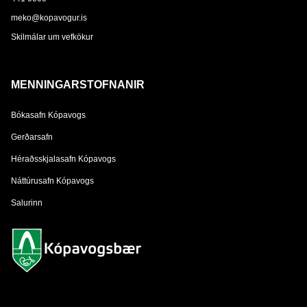
meko@kopavogur.is
Skilmálar um vefkökur
MENNINGARSTOFNANIR
Bókasafn Kópavogs
Gerðarsafn
Héraðsskjalasafn Kópavogs
Náttúrusafn Kópavogs
Salurinn