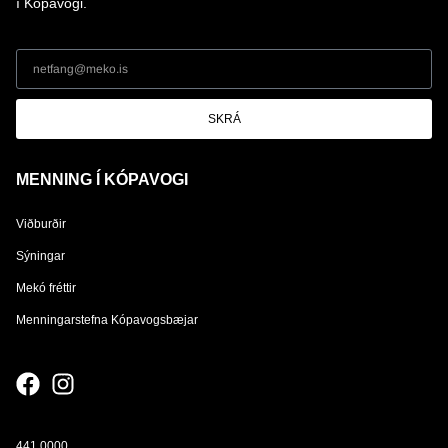
í Kópavogi.
SKRÁ
MENNING Í KÓPAVOGI
Viðburðir
Sýningar
Mekó fréttir
Menningarstefna Kópavogsbæjar
441 0000