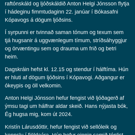
raftónskáld og ljóðskáldið Anton Helgi Jónsson flytja
í hádeginu fimmtudaginn 22. janúar í Bókasafni
Kópavogs á dögum ljóðsins.
Í syrpunni er tvinnað saman tónum og texum sem
tjá hugsanir á uggvænlegum tímum, stríðsáhyggjur
og örvæntingu sem og drauma um frið og betri
heim.
Dagskráin hefst kl. 12.15 og stendur í hálftíma. Hún
er hluti af dögum ljóðsins í Kópavogi. Aðgangur er
ókeypis og öll velkomin.
Anton Helgi Jónsson hefur fengist við ljóðagerð af
ýmsu tagi um hálfrar aldar skeið. Hans nýjasta bók,
Ég hugsa mig, kom út 2024.
Kristín Lárusdóttir, hefur fengist við sellóleik og
kennslu í fjöldaára. Hún hefur einnig samið tónlist