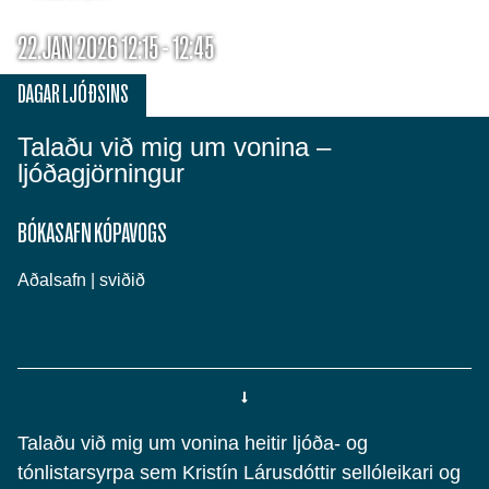
22.JAN 2026 12:15 - 12:45
DAGAR LJÓÐSINS
Talaðu við mig um vonina –
ljóðagjörningur
BÓKASAFN KÓPAVOGS
Aðalsafn | sviðið
Talaðu við mig um vonina heitir ljóða- og
tónlistarsyrpa sem Kristín Lárusdóttir sellóleikari og