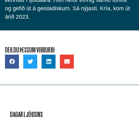
og gefið út á geisladiskum. Sá nýjasti, Kría, kom út
árið 2023.
DEILDU ÞESSUM VIÐBURÐI
DAGAR LJÓÐSINS