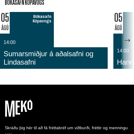
BÓKASAFN KÓPAVOGS
05
05
Bókasafn
Kópavogs
ÁGÚ
ÁGÚ
14:00
14:00
Sumarsmiðjur á aðalsafni og
Lindasafni
Hanny
Skráðu þig hér til að fá fréttabréf um viðburði, fréttir og menningu