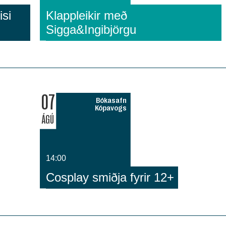
si
Klappleikir með
Sigga&Ingibjörgu
07
Bókasafn
Kópavogs
ÁGÚ
14:00
Cosplay smiðja fyrir 12+