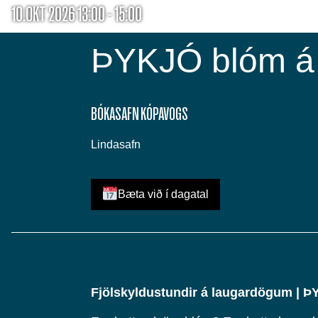
10.OKT 2026 13:00 - 15:00
ÞYKJÓ blóm á 
BÓKASAFN KÓPAVOGS
Lindasafn
Bæta við í dagatal
Fjölskyldustundir á laugardögum | 