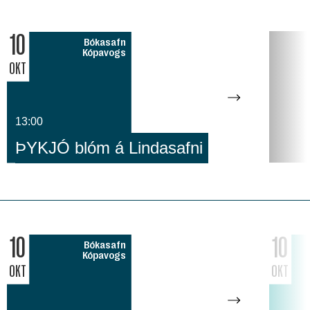
10
Bókasafn
Kópavogs
OKT
13:00
ÞYKJÓ blóm á Lindasafni
10
10
Bókasafn
Kópavogs
OKT
OKT