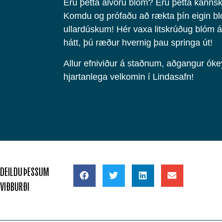
Eru þetta alvöru blóm? Eru þetta kannsk
Komdu og prófaðu að rækta þín eigin bl
ullardúskum! Hér vaxa litskrúðug blóm 
hátt, þú ræður hvernig þau springa út!
Allur efniviður á staðnum, aðgangur ókey
hjartanlega velkomin í Lindasafn!
DEILDU ÞESSUM
VIÐBURÐI