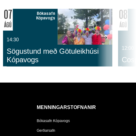
07
08
Bókasafn
Kópavogs
ÁGÚ
ÁGÚ
14:30
12:00
Sögustund með Götuleikhúsi
Kópavogs
Cosp
MENNINGARSTOFNANIR
Bókasafn Kópavogs
Gerðarsafn