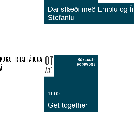
Dansflæði með Emblu og Íri
Stefaníu
07
ÞÚ GÆTIR HAFT ÁHUGA
Bókasafn
Kópavogs
Á
ÁGÚ
11:00
Get together