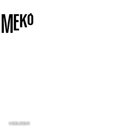
VIÐBURÐIR