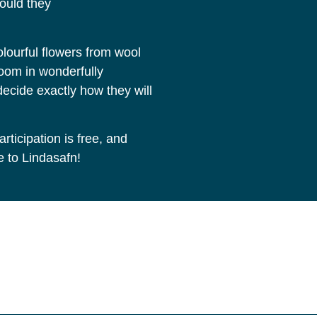
ould they
ourful flowers from wool
oom in wonderfully
cide exactly how they will
articipation is free, and
 to Lindasafn!