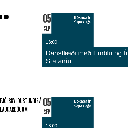
05
BÖRN
Bókasafn
Kópavogs
SEP
13:00
Dansflæði með Emblu og Íri
Stefaníu
05
FJÖLSKYLDUSTUNDIR Á
Bókasafn
Kópavogs
LAUGARDÖGUM
SEP
13:00