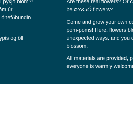
i þykjó blóm?!
Are these real flowers? Or c
óm úr
be
ÞYKJÓ
flowers?
á óhefðbundin
Come and grow your own col
pom-poms! Here, flowers bl
pis og öll
unexpected ways, and you de
blossom.
All materials are provided, p
everyone is warmly welcome