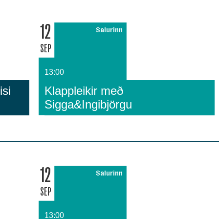
12
Salurinn
SEP
13:00
si
Klappleikir með
Sigga&Ingibjörgu
12
Salurinn
SEP
13:00