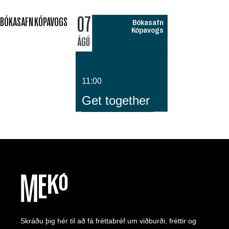
07
BÓKASAFN KÓPAVOGS
Bókasafn
Kópavogs
ÁGÚ
11:00
Get together
Skráðu þig hér til að fá fréttabréf um viðburði, fréttir og