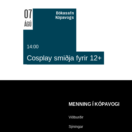
07
Bókasafn
Kópavogs
ÁGÚ
14:00
Cosplay smiðja fyrir 12+
MENNING Í KÓPAVOGI
Viðburðir
Sýningar