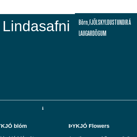
Lindasafni
Börn
,
FJÖLSKYLDUSTUNDIR Á
LAUGARDÖGUM
ÞYKJÓ blóm
ÞYKJÓ Flowers