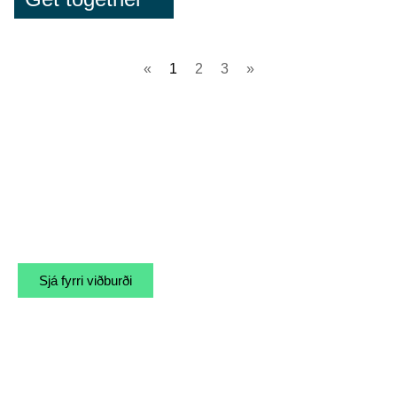
«
1
2
3
»
Viltu sjá alla fyrri
viðburði?
Sjá fyrri viðburði