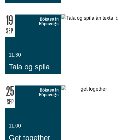
19
Bókasafn
Kópavogs
SEP
11:30
Tala og spila
25
Bókasafn
Kópavogs
SEP
11:00
Get together