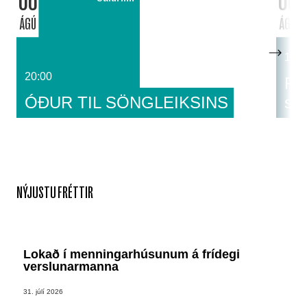
06
06
ÁGÚ
ÁGÚ
14:0
20:00
Fat
ÓÐUR TIL SÖNGLEIKSINS
sa
NÝJUSTU FRÉTTIR
Lokað í menningarhúsunum á frídegi
verslunarmanna
31. júlí 2026