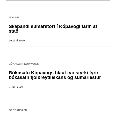
MOLINN
Skapandi sumarstörf í Kópavogi farin af
stað
29. júní 2026
BÓKASAFN KÓPAVOGS
Bókasafn Kópavogs hlaut tvo styrki fyrir
bókasafn fjölbreytileikans og sumarlestur
3. júní 2026
GERÐARSAFN