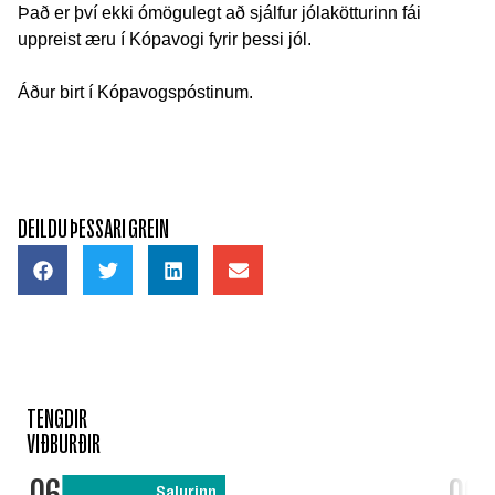
Það er því ekki ómögulegt að sjálfur jólakötturinn fái
uppreist æru í Kópavogi fyrir þessi jól.
Áður birt í Kópavogspóstinum.
DEILDU ÞESSARI GREIN
TENGDIR
VIÐBURÐIR
Salurinn