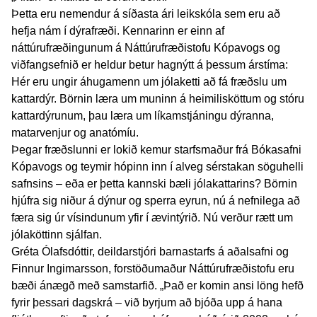
Þetta eru nemendur á síðasta ári leikskóla sem eru að
hefja nám í dýrafræði. Kennarinn er einn af
náttúrufræðingunum á Náttúrufræðistofu Kópavogs og
viðfangsefnið er heldur betur hagnýtt á þessum árstíma:
Hér eru ungir áhugamenn um jólaketti að fá fræðslu um
kattardýr. Börnin læra um muninn á heimilisköttum og stóru
kattardýrunum, þau læra um líkamstjáningu dýranna,
matarvenjur og anatómíu.
Þegar fræðslunni er lokið kemur starfsmaður frá Bókasafni
Kópavogs og teymir hópinn inn í alveg sérstakan söguhelli
safnsins – eða er þetta kannski bæli jólakattarins? Börnin
hjúfra sig niður á dýnur og sperra eyrun, nú á nefnilega að
færa sig úr vísindunum yfir í ævintýrið. Nú verður rætt um
jólaköttinn sjálfan.
Gréta Ólafsdóttir, deildarstjóri barnastarfs á aðalsafni og
Finnur Ingimarsson, forstöðumaður Náttúrufræðistofu eru
bæði ánægð með samstarfið. „Það er komin ansi löng hefð
fyrir þessari dagskrá – við byrjum að bjóða upp á hana