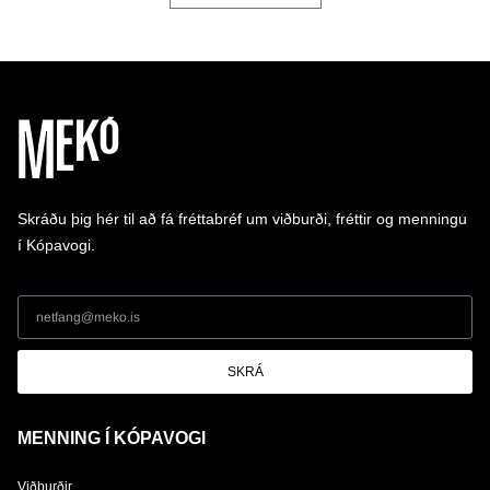
Skráðu þig hér til að fá fréttabréf um viðburði, fréttir og menningu
í Kópavogi.
SKRÁ
MENNING Í KÓPAVOGI
Viðburðir