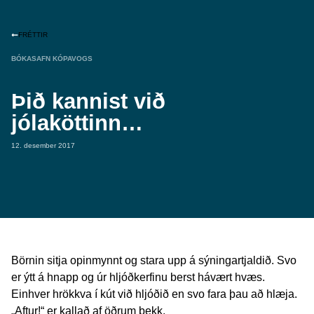
FRÉTTIR
BÓKASAFN KÓPAVOGS
Þið kannist við
jólaköttinn…
12. desember 2017
Börnin sitja opinmynnt og stara upp á sýningartjaldið. Svo
er ýtt á hnapp og úr hljóðkerfinu berst hávært hvæs.
Einhver hrökkva í kút við hljóðið en svo fara þau að hlæja.
„Aftur!“ er kallað af öðrum bekk.