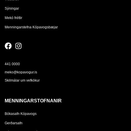
Sýningar
Mekó fréttir
Menningarstefna Kópavogsbæjar
441 0000
meko@kopavogur.is
Skilmálar um vefkökur
MENNINGARSTOFNANIR
Bókasafn Kópavogs
Gerðarsafn