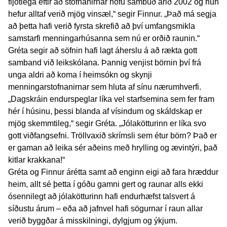
fljótlega eftir að stofnanirnar hófu sambúð árið 2002 og hún
hefur alltaf verið mjög vinsæl,“ segir Finnur. „Það má segja
að þetta hafi verið fyrsta skrefið að því umfangsmikla
samstarfi menningarhúsanna sem nú er orðið raunin.“
Gréta segir að söfnin hafi lagt áherslu á að rækta gott
samband við leikskólana. Þannig venjist börnin því frá
unga aldri að koma í heimsókn og skynji
menningarstofnanirnar sem hluta af sínu nærumhverfi.
„Dagskráin endurspeglar líka vel starfsemina sem fer fram
hér í húsinu, þessi blanda af vísindum og skáldskap er
mjög skemmtileg,“ segir Gréta. „Jólakötturinn er líka svo
gott viðfangsefni. Tröllvaxið skrímsli sem étur börn? Það er
er gaman að leika sér aðeins með hrylling og ævintýri, það
kitlar krakkana!“
Gréta og Finnur árétta samt að enginn eigi að fara hræddur
heim, allt sé þetta í góðu gamni gert og raunar alls ekki
ósennilegt að jólakötturinn hafi endurhæfst talsvert á
síðustu árum – eða að jafnvel hafi sögurnar í raun allar
verið byggðar á misskilningi, dylgjum og ýkjum.